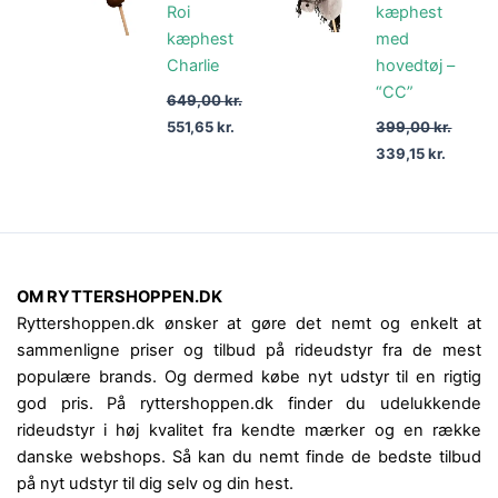
Roi
kæphest
649,00 kr..
551,65 kr..
399,00 kr..
339,15 
kæphest
med
Charlie
hovedtøj –
“CC”
649,00
kr.
551,65
kr.
399,00
kr.
339,15
kr.
OM RYTTERSHOPPEN.DK
Ryttershoppen.dk ønsker at gøre det nemt og enkelt at
sammenligne priser og tilbud på rideudstyr fra de mest
populære brands. Og dermed købe nyt udstyr til en rigtig
god pris. På ryttershoppen.dk finder du udelukkende
rideudstyr i høj kvalitet fra kendte mærker og en række
danske webshops. Så kan du nemt finde de bedste tilbud
på nyt udstyr til dig selv og din hest.