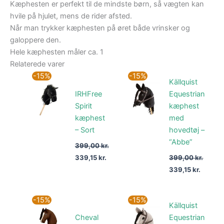
Kæphesten er perfekt til de mindste børn, så vægten kan
hvile på hjulet, mens de rider afsted.
Når man trykker kæphesten på øret både vrinsker og
galoppere den.
Hele kæphesten måler ca. 1
Relaterede varer
Den
Den
Den
Den
-15%
-15%
Källquist
oprindelige
aktuelle
oprindelige
aktuell
pris
pris
pris
pris
IRHFree
Equestrian
var:
er:
var:
er:
Spirit
kæphest
399,00 kr..
339,15 kr..
399,00 kr..
339,15 
kæphest
med
– Sort
hovedtøj –
“Abbe”
399,00
kr.
339,15
kr.
399,00
kr.
339,15
kr.
Den
Den
Den
Den
-15%
-15%
Källquist
oprindelige
aktuelle
oprindelige
aktuell
pris
pris
pris
pris
Cheval
Equestrian
var:
er:
var:
er: