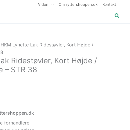
Viden
Om ryttershoppen.dk
Kontakt
Søg
 HKM Lynette Lak Ridestøvler, Kort Højde /
38
k Ridestøvler, Kort Højde /
e – STR 38
ryttershoppen.dk
e forhandlere