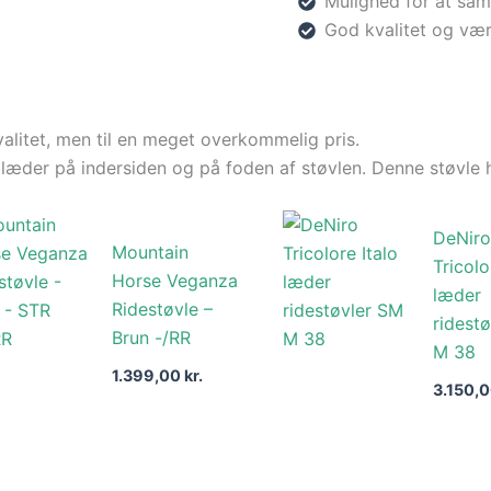
Mulighed for at sam
God kvalitet og vær
valitet, men til en meget overkommelig pris.
 læder på indersiden og på foden af støvlen. Denne støvle h
DeNiro
Mountain
Tricolo
Horse Veganza
læder
Ridestøvle –
ridest
Brun -/RR
M 38
1.399,00
kr.
3.150,