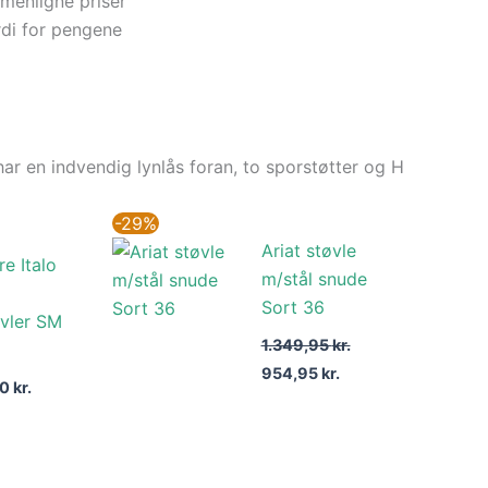
menligne priser
di for pengene
ar en indvendig lynlås foran, to sporstøtter og H
Den
Den
-29%
oprindelige
aktuelle
Ariat støvle
pris
pris
re Italo
var:
er:
m/stål snude
1.349,95 kr..
954,95 kr..
Sort 36
øvler SM
1.349,95
kr.
954,95
kr.
00
kr.