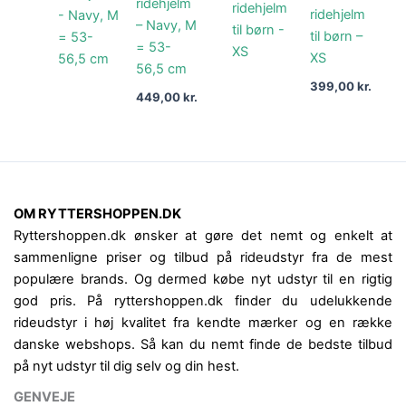
ridehjelm
ridehjelm
– Navy, M
til børn –
= 53-
XS
56,5 cm
399,00
kr.
449,00
kr.
OM RYTTERSHOPPEN.DK
Ryttershoppen.dk ønsker at gøre det nemt og enkelt at
sammenligne priser og tilbud på rideudstyr fra de mest
populære brands. Og dermed købe nyt udstyr til en rigtig
god pris. På ryttershoppen.dk finder du udelukkende
rideudstyr i høj kvalitet fra kendte mærker og en række
danske webshops. Så kan du nemt finde de bedste tilbud
på nyt udstyr til dig selv og din hest.
GENVEJE