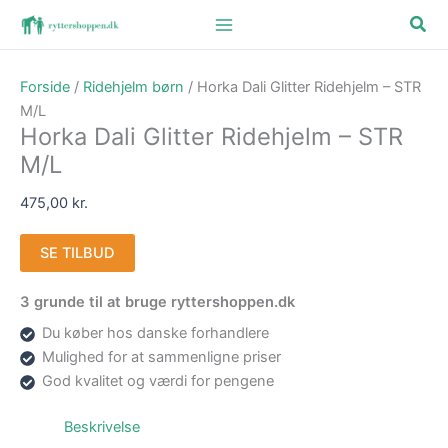
Gå
Søg
til
indholdet
Forside
/
Ridehjelm børn
/ Horka Dali Glitter Ridehjelm – STR
M/L
Horka Dali Glitter Ridehjelm – STR
M/L
475,00
kr.
SE TILBUD
3 grunde til at bruge ryttershoppen.dk
Du køber hos danske forhandlere
Mulighed for at sammenligne priser
God kvalitet og værdi for pengene
Beskrivelse