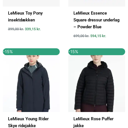
LeMieux Toy Pony
LeMieux Essence
insektdækken
Square dressur underlag
– Powder Blue
399,00
kr.
339,15
kr.
699,00
kr.
594,15
kr.
Den
Den
Den
Den
-15%
-15%
oprindelige
aktuelle
oprindelige
aktuelle
pris
pris
pris
pris
var:
er:
var:
er:
1.099,00 kr..
934,15 kr..
1.089,00 kr..
925,65 kr..
LeMieux Young Rider
LeMieux Rose Puffer
Skye ridejakke
jakke