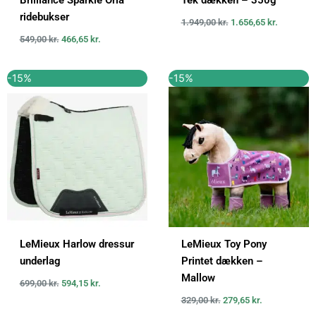
ridebukser
1.949,00
kr.
1.656,65
kr.
549,00
kr.
466,65
kr.
Den
Den
Den
Den
-15%
-15%
oprindelige
aktuelle
oprindelige
aktuelle
pris
pris
pris
pris
var:
er:
var:
er:
699,00 kr..
594,15 kr..
329,00 kr..
279,65 kr..
LeMieux Harlow dressur
LeMieux Toy Pony
underlag
Printet dækken –
Mallow
699,00
kr.
594,15
kr.
329,00
kr.
279,65
kr.