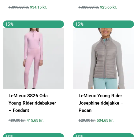
1.099,00
kr.
934,15
kr.
1.089,00
kr.
925,65
kr.
Den
Den
Den
Den
-15%
-15%
oprindelige
aktuelle
oprindelige
aktuelle
pris
pris
pris
pris
var:
er:
var:
er:
489,00 kr..
415,65 kr..
629,00 kr..
534,65 kr..
LeMieux SS26 Orla
LeMieux Young Rider
Young Rider ridebukser
Josephine ridejakke –
– Fondant
Pecan
489,00
kr.
415,65
kr.
629,00
kr.
534,65
kr.
Den
Den
Den
Den