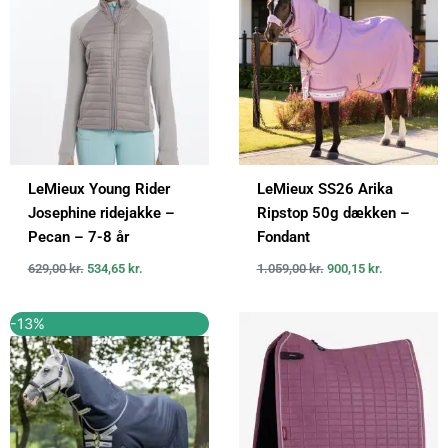
var:
er:
var:
er:
629,00 kr..
534,65 kr..
1.059,00 kr..
900,15 kr..
LeMieux Young Rider
LeMieux SS26 Arika
Josephine ridejakke –
Ripstop 50g dækken –
Pecan – 7-8 år
Fondant
629,00
kr.
534,65
kr.
1.059,00
kr.
900,15
kr.
Den
Den
-13%
oprindelige
aktuelle
pris
pris
var:
er:
1.499,00 kr..
1.299,00 kr..