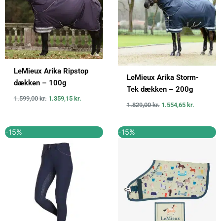
LeMieux Arika Ripstop
LeMieux Arika Storm-
dækken – 100g
Tek dækken – 200g
1.599,00
kr.
1.359,15
kr.
1.829,00
kr.
1.554,65
kr.
Den
Den
Den
Den
-15%
-15%
oprindelige
aktuelle
oprindelige
aktuelle
pris
pris
pris
pris
var:
er:
var:
er:
999,00 kr..
849,15 kr..
329,00 kr..
279,65 kr..