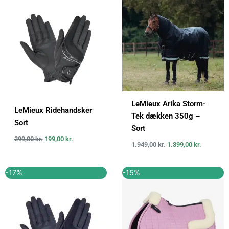
pris
pris
pris
pris
var:
er:
var:
er:
299,00 kr..
199,00 kr..
1.949,00 kr..
1.399,00 k
LeMieux Arika Storm-
LeMieux Ridehandsker
Tek dækken 350g –
Sort
Sort
299,00
kr.
199,00
kr.
1.949,00
kr.
1.399,00
kr.
Den
Den
Den
Den
-17%
-15%
oprindelige
aktuelle
oprindelige
aktuelle
pris
pris
pris
pris
var:
er:
var:
er:
299,00 kr..
249,00 kr..
929,00 kr..
789,65 kr..