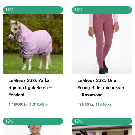
Den
Den
Den
Den
-15%
-15%
oprindelige
aktuelle
oprindelige
aktuelle
pris
pris
pris
pris
var:
er:
var:
er:
1.189,00 kr..
1.010,65 kr..
489,00 kr..
415,65 kr..
LeMieux SS26 Arika
LeMieux SS25 Orla
Ripstop 0g dækken –
Young Rider ridebukser
Fondant
– Rosewood
1.189,00
kr.
1.010,65
kr.
489,00
kr.
415,65
kr.
Den
Den
Den
Den
-15%
-15%
oprindelige
aktuelle
oprindelige
aktuelle
pris
pris
pris
pris