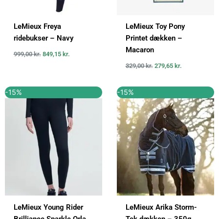
LeMieux Freya
LeMieux Toy Pony
ridebukser – Navy
Printet dækken –
Macaron
999,00
kr.
849,15
kr.
329,00
kr.
279,65
kr.
Den
Den
Den
Den
-15%
-15%
oprindelige
aktuelle
oprindelige
aktuelle
pris
pris
pris
pris
var:
er:
var:
er:
549,00 kr..
466,65 kr..
1.949,00 kr..
1.656,65 k
LeMieux Young Rider
LeMieux Arika Storm-
Brilliance Sparkle Orla
Tek dækken – 350g