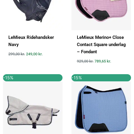
LeMieux Ridehandsker
LeMieux Merino+ Close
Navy
Contact Square underlag
– Fondant
299,00
kr.
249,00
kr.
929,00
kr.
789,65
kr.
Den
Den
Den
Den
-15%
-15%
oprindelige
aktuelle
oprindelige
aktuelle
pris
pris
pris
pris
var:
er:
var:
er:
399,00 kr..
339,15 kr..
699,00 kr..
594,15 kr..