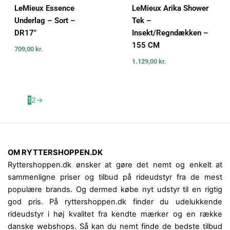
LeMieux Essence
LeMieux Arika Shower
Underlag – Sort –
Tek –
DR17″
Insekt/Regndækken –
155 CM
709,00
kr.
1.129,00
kr.
1
2
→
OM RYTTERSHOPPEN.DK
Ryttershoppen.dk ønsker at gøre det nemt og enkelt at
sammenligne priser og tilbud på rideudstyr fra de mest
populære brands. Og dermed købe nyt udstyr til en rigtig
god pris. På ryttershoppen.dk finder du udelukkende
rideudstyr i høj kvalitet fra kendte mærker og en række
danske webshops. Så kan du nemt finde de bedste tilbud