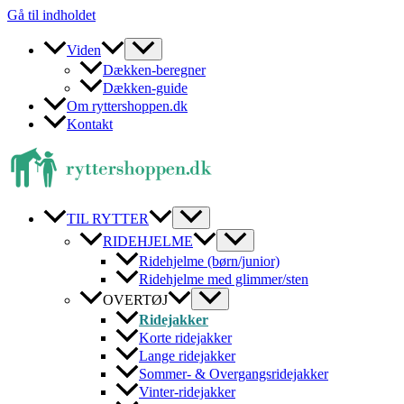
Gå til indholdet
Viden
Dækken-beregner
Dækken-guide
Om ryttershoppen.dk
Kontakt
TIL RYTTER
RIDEHJELME
Ridehjelme (børn/junior)
Ridehjelme med glimmer/sten
OVERTØJ
Ridejakker
Korte ridejakker
Lange ridejakker
Sommer- & Overgangsridejakker
Vinter-ridejakker