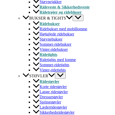
Stævnejakker
Rideveste & Sikkerhedsveste
Ridetrøjer og ridebluser
BUKSER & TIGHTS
Ridebukser
Ridebukser med mobillomme
Højtaljede ridebukser
Stævnebukser
Sommer-ridebukser
Vinter-ridebukser
Ridetights
Ridetights med lomme
Sommer-ridetights
Vinter-ridetights
STØVLER
Ridestøvler
Korte ridestøvler
Lange ridestøvler
Dressurstøvler
Springstøvler
Læderridestøvler
Sikkerhedsridestøvler