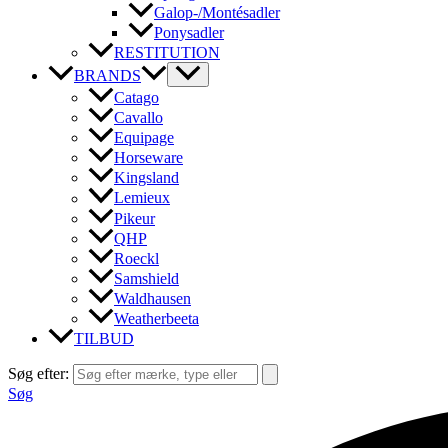
Galop-/Montésadler
Ponysadler
RESTITUTION
BRANDS
Catago
Cavallo
Equipage
Horseware
Kingsland
Lemieux
Pikeur
QHP
Roeckl
Samshield
Waldhausen
Weatherbeeta
TILBUD
Søg efter:
Søg