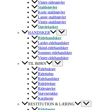
Vinter-ridestøvler
Staldstøvler
Korte staldstøvler
Lange staldstøvler
Vinter-staldstøvler
Støvletasker
HANDSKER
Ridehandsker
Læder-ridehandsker
Skind-ridehandsker
Sommer-ridehandsker
Vinter-ridehandsker
TIL BØRN
Ridebukser
Ridetights
Ridehandsker
Ridehjelme
Ridestøvler
Stævnejakke
Kæpheste
RESTITUTION & LÆRING
Ridebøger