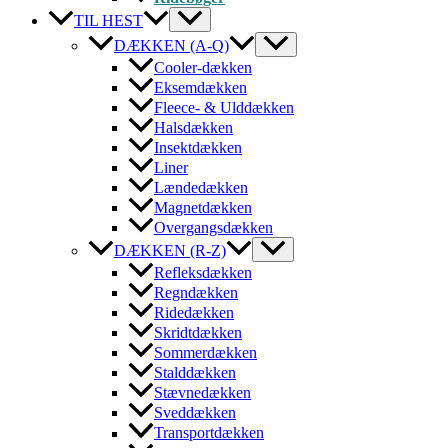
TIL HEST
DÆKKEN (A-Q)
Cooler-dækken
Eksemdækken
Fleece- & Ulddækken
Halsdækken
Insektdækken
Liner
Lændedækken
Magnetdækken
Overgangsdækken
DÆKKEN (R-Z)
Refleksdækken
Regndækken
Ridedækken
Skridtdækken
Sommerdækken
Stalddækken
Stævnedækken
Sveddækken
Transportdækken