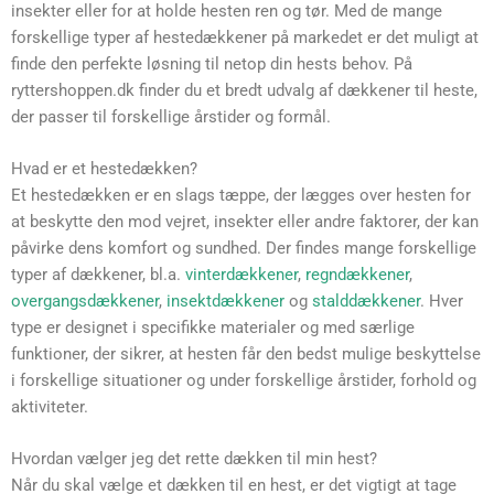
insekter eller for at holde hesten ren og tør. Med de mange
forskellige typer af hestedækkener på markedet er det muligt at
finde den perfekte løsning til netop din hests behov. På
ryttershoppen.dk finder du et bredt udvalg af dækkener til heste,
der passer til forskellige årstider og formål.
Hvad er et hestedækken?
Et hestedækken er en slags tæppe, der lægges over hesten for
at beskytte den mod vejret, insekter eller andre faktorer, der kan
påvirke dens komfort og sundhed. Der findes mange forskellige
typer af dækkener, bl.a.
vinterdækkener
,
regndækkener
,
overgangsdækkener
,
insektdækkener
og
stalddækkener
. Hver
type er designet i specifikke materialer og med særlige
funktioner, der sikrer, at hesten får den bedst mulige beskyttelse
i forskellige situationer og under forskellige årstider, forhold og
aktiviteter.
Hvordan vælger jeg det rette dækken til min hest?
Når du skal vælge et dækken til en hest, er det vigtigt at tage