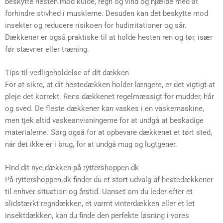
beskytte hesten mod kulde, regn og vind og hjælpe med at
forhindre stivhed i musklerne. Desuden kan det beskytte mod
insekter og reducere risikoen for hudirritationer og sår.
Dækkener er også praktiske til at holde hesten ren og tør, især
før stævner eller træning.
Tips til vedligeholdelse af dit dækken
For at sikre, at dit hestedækken holder længere, er det vigtigt at
pleje det korrekt. Rens dækkenet regelmæssigt for mudder, hår
og sved. De fleste dækkener kan vaskes i en vaskemaskine,
men tjek altid vaskeanvisningerne for at undgå at beskadige
materialerne. Sørg også for at opbevare dækkenet et tørt sted,
når det ikke er i brug, for at undgå mug og lugtgener.
Find dit nye dækken på ryttershoppen.dk
På ryttershoppen.dk finder du et stort udvalg af hestedækkener
til enhver situation og årstid. Uanset om du leder efter et
slidstærkt regndækken, et varmt vinterdækken eller et let
insektdækken, kan du finde den perfekte løsning i vores