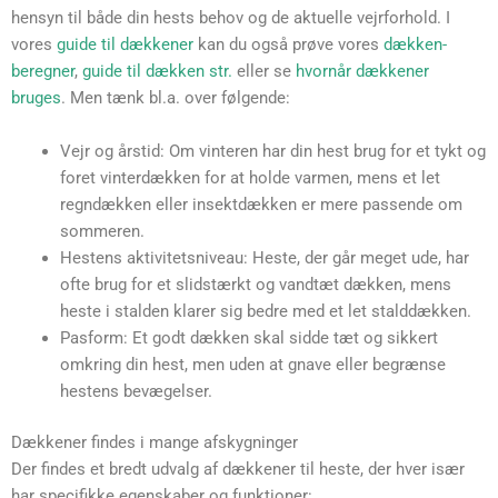
hensyn til både din hests behov og de aktuelle vejrforhold. I
vores
guide til dækkener
kan du også prøve vores
dækken-
beregner
,
guide til dækken str.
eller se
hvornår dækkener
bruges
. Men tænk bl.a. over følgende:
Vejr og årstid: Om vinteren har din hest brug for et tykt og
foret vinterdækken for at holde varmen, mens et let
regndækken eller insektdækken er mere passende om
sommeren.
Hestens aktivitetsniveau: Heste, der går meget ude, har
ofte brug for et slidstærkt og vandtæt dækken, mens
heste i stalden klarer sig bedre med et let stalddækken.
Pasform: Et godt dækken skal sidde tæt og sikkert
omkring din hest, men uden at gnave eller begrænse
hestens bevægelser.
Dækkener findes i mange afskygninger
Der findes et bredt udvalg af dækkener til heste, der hver især
har specifikke egenskaber og funktioner: