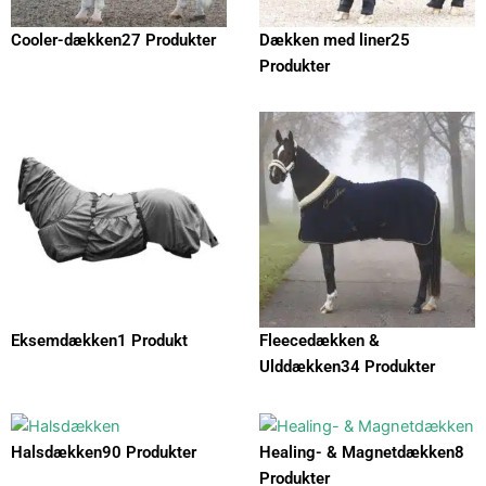
Cooler-dækken
27 Produkter
Dækken med liner
25
Produkter
Eksemdækken
1 Produkt
Fleecedækken &
Ulddækken
34 Produkter
Halsdækken
90 Produkter
Healing- & Magnetdækken
8
Produkter