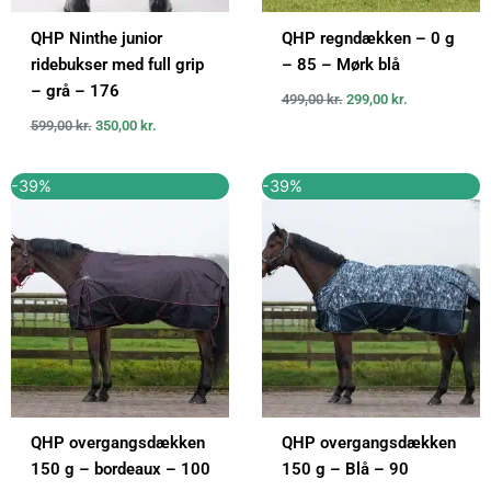
QHP Ninthe junior
QHP regndækken – 0 g
ridebukser med full grip
– 85 – Mørk blå
– grå – 176
499,00
kr.
299,00
kr.
599,00
kr.
350,00
kr.
Den
Den
Den
Den
-39%
-39%
oprindelige
aktuelle
oprindelige
aktuelle
pris
pris
pris
pris
var:
er:
var:
er:
739,00 kr..
450,00 kr..
739,00 kr..
450,00 kr..
QHP overgangsdækken
QHP overgangsdækken
150 g – bordeaux – 100
150 g – Blå – 90