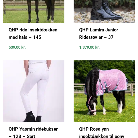
QHP ride insektdækken
QHP Lamira Junior
med hals – 145
Ridestøvler – 37
539,00
kr.
1.379,00
kr.
QHP Yasmin ridebukser
QHP Rosalynn
– 128 – Sort
insektdækken til pony