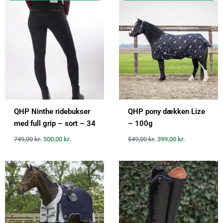
oprindelige
aktuelle
oprindelige
aktuelle
pris
pris
pris
pris
var:
er:
var:
er:
749,00 kr..
500,00 kr..
549,00 kr..
399,00 kr..
QHP Ninthe ridebukser
QHP pony dækken Lize
med full grip – sort – 34
– 100g
749,00
kr.
500,00
kr.
549,00
kr.
399,00
kr.