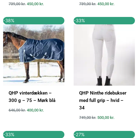
739,00
kr.
450,00
kr.
739,00
kr.
450,00
kr.
Den
Den
Den
Den
-38%
-33%
oprindelige
aktuelle
oprindelige
aktuelle
pris
pris
pris
pris
var:
er:
var:
er:
646,00 kr..
400,00 kr..
749,00 kr..
500,00 kr..
QHP vinterdækken –
QHP Ninthe ridebukser
300 g – 75 – Mørk blå
med full grip – hvid –
34
646,00
kr.
400,00
kr.
749,00
kr.
500,00
kr.
Den
Den
Den
Den
-33%
-27%