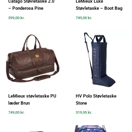
Catago Støvletaske 2.0
LeMieux Luxe
– Ponderosa Pine
Støvletaske – Boot Bag
399,00
kr.
749,00
kr.
LeMieux støvletaske PU
HV Polo Støvletaske
læder Brun
Stone
749,00
kr.
319,95
kr.