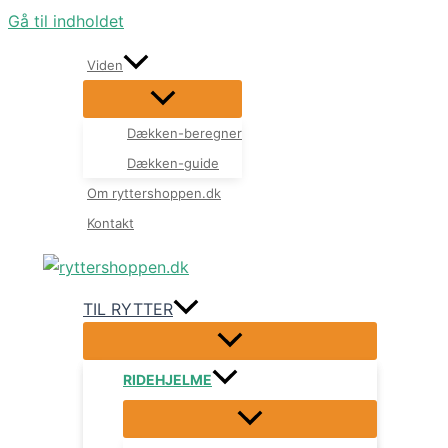
Gå til indholdet
Viden
Dækken-beregner
Dækken-guide
Om ryttershoppen.dk
Kontakt
TIL RYTTER
RIDEHJELME