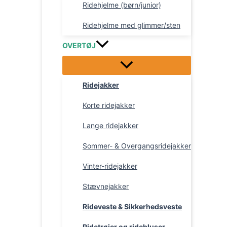
Ridehjelme (børn/junior)
Ridehjelme med glimmer/sten
OVERTØJ
Ridejakker
Korte ridejakker
Lange ridejakker
Sommer- & Overgangsridejakker
Vinter-ridejakker
Stævnejakker
Rideveste & Sikkerhedsveste
Ridetrøjer og ridebluser