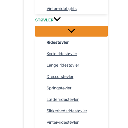
Vinter-ridetights
STØVLER
Ridestøvler
Korte ridestøvler
Lange ridestøvler
Dressurstøvler
Springstøvler
Læderridestøvler
Sikkerhedsridestøvler
Vinter-ridestøvler