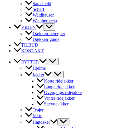
Samshield
Scharf
Waldhausen
Weatherbeeta
VIDEN
Dækken-beregner
Dækken-guide
TILBUD
KONTAKT
RYTTER
Hjelme
Jakker
Korte ridejakker
Lange ridejakker
Overgangs-ridejakke
Vinter-ridejakker
Stævnejakker
Trøjer
Veste
Handsker