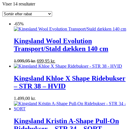
Viser 14 resultater
-65%
Kingsland Wool Evolution
Transport/Stald dækken 140 cm
Den
Den
1.999,95
kr.
699,95
kr.
oprindelige
aktuelle
pris
pris
var:
er:
Kingsland Khloe X Shape Ridebukser
1.999,95 kr..
699,95 kr..
– STR 38 – HVID
1.499,00
kr.
Kingsland Kristin A-Shape Pull-On
Ridebukser – STR 34 – SORT