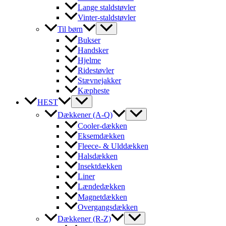
Lange staldstøvler
Vinter-staldstøvler
Til børn
Bukser
Handsker
Hjelme
Ridestøvler
Stævnejakker
Kæpheste
HEST
Dækkener (A-Q)
Cooler-dækken
Eksemdækken
Fleece- & Ulddækken
Halsdækken
Insektdækken
Liner
Lændedækken
Magnetdækken
Overgangsdækken
Dækkener (R-Z)