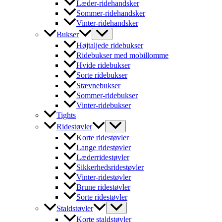
Læder-ridehandsker
Sommer-ridehandsker
Vinter-ridehandsker
Bukser
Højtaljede ridebukser
Ridebukser med mobillomme
Hvide ridebukser
Sorte ridebukser
Stævnebukser
Sommer-ridebukser
Vinter-ridebukser
Tights
Ridestøvler
Korte ridestøvler
Lange ridestøvler
Læderridestøvler
Sikkerhedsridestøvler
Vinter-ridestøvler
Brune ridestøvler
Sorte ridestøvler
Staldstøvler
Korte staldstøvler