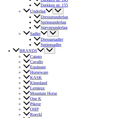
Dækken str. 155
Underlag
Dressurunderlag
Springunderlag
Stævneunderlag
Sadler
Dressursadler
Springsadler
BRANDS
Catago
Cavallo
Equipage
Horseware
KASK
Kingsland
Lemieux
Mountain Horse
One K
Pikeur
QHP
Roeckl