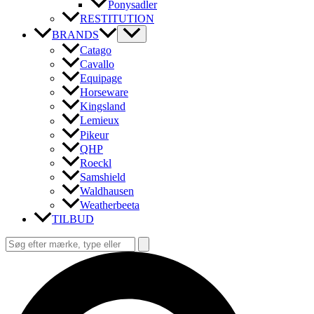
Ponysadler
RESTITUTION
BRANDS
Catago
Cavallo
Equipage
Horseware
Kingsland
Lemieux
Pikeur
QHP
Roeckl
Samshield
Waldhausen
Weatherbeeta
TILBUD
Søg
efter:
Søg