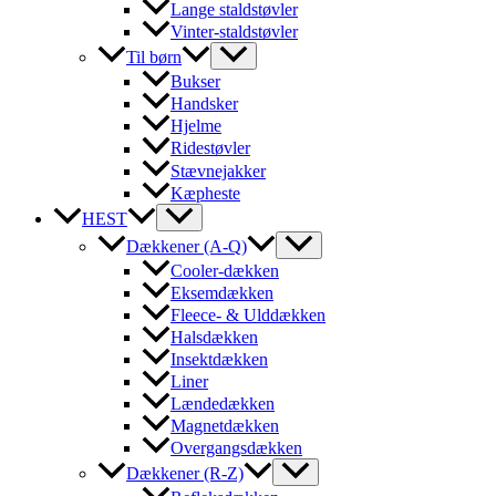
Lange staldstøvler
Vinter-staldstøvler
Til børn
Bukser
Handsker
Hjelme
Ridestøvler
Stævnejakker
Kæpheste
HEST
Dækkener (A-Q)
Cooler-dækken
Eksemdækken
Fleece- & Ulddækken
Halsdækken
Insektdækken
Liner
Lændedækken
Magnetdækken
Overgangsdækken
Dækkener (R-Z)