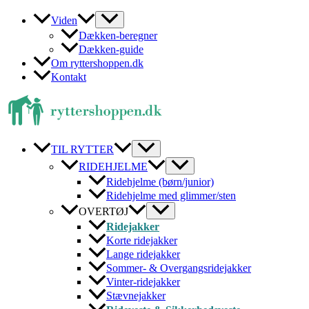
Gå
Viden
til
Dækken-beregner
indholdet
Dækken-guide
Om ryttershoppen.dk
Kontakt
TIL RYTTER
RIDEHJELME
Ridehjelme (børn/junior)
Ridehjelme med glimmer/sten
OVERTØJ
Ridejakker
Korte ridejakker
Lange ridejakker
Sommer- & Overgangsridejakker
Vinter-ridejakker
Stævnejakker