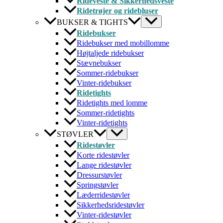
Rideveste & Sikkerhedsveste
Ridetrøjer og ridebluser
BUKSER & TIGHTS
Ridebukser
Ridebukser med mobillomme
Højtaljede ridebukser
Stævnebukser
Sommer-ridebukser
Vinter-ridebukser
Ridetights
Ridetights med lomme
Sommer-ridetights
Vinter-ridetights
STØVLER
Ridestøvler
Korte ridestøvler
Lange ridestøvler
Dressurstøvler
Springstøvler
Læderridestøvler
Sikkerhedsridestøvler
Vinter-ridestøvler