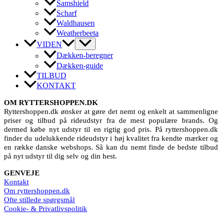
Samshield
Scharf
Waldhausen
Weatherbeeta
VIDEN
Dækken-beregner
Dækken-guide
TILBUD
KONTAKT
OM RYTTERSHOPPEN.DK
Ryttershoppen.dk ønsker at gøre det nemt og enkelt at sammenligne
priser og tilbud på rideudstyr fra de mest populære brands. Og
dermed købe nyt udstyr til en rigtig god pris. På ryttershoppen.dk
finder du udelukkende rideudstyr i høj kvalitet fra kendte mærker og
en række danske webshops. Så kan du nemt finde de bedste tilbud
på nyt udstyr til dig selv og din hest.
GENVEJE
Kontakt
Om ryttershoppen.dk
Ofte stillede spørgsmål
Cookie- & Privatlivspolitik