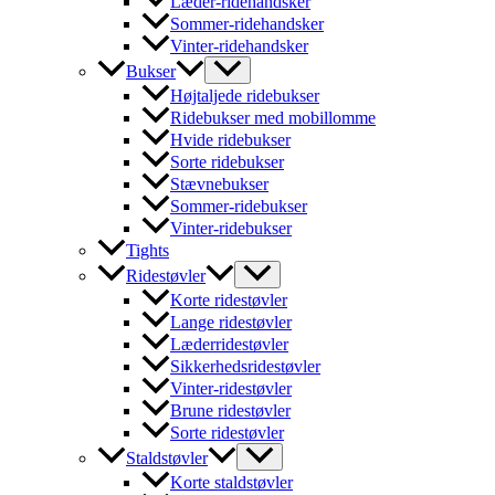
Læder-ridehandsker
Sommer-ridehandsker
Vinter-ridehandsker
Bukser
Højtaljede ridebukser
Ridebukser med mobillomme
Hvide ridebukser
Sorte ridebukser
Stævnebukser
Sommer-ridebukser
Vinter-ridebukser
Tights
Ridestøvler
Korte ridestøvler
Lange ridestøvler
Læderridestøvler
Sikkerhedsridestøvler
Vinter-ridestøvler
Brune ridestøvler
Sorte ridestøvler
Staldstøvler
Korte staldstøvler