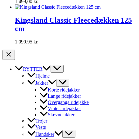
1.499,00
kr.
Kingsland Classic Fleecedækken 125
cm
1.099,95
kr.
RYTTER
Hjelme
Jakker
Korte ridejakker
Lange ridejakker
Overgangs-ridejakke
Vinter-ridejakker
Stævnejakker
Trøjer
Veste
Handsker