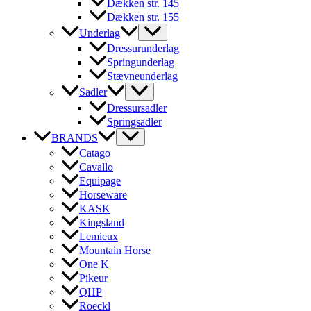
Dækken str. 145
Dækken str. 155
Underlag
Dressurunderlag
Springunderlag
Stævneunderlag
Sadler
Dressursadler
Springsadler
BRANDS
Catago
Cavallo
Equipage
Horseware
KASK
Kingsland
Lemieux
Mountain Horse
One K
Pikeur
QHP
Roeckl