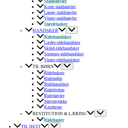
Staldstøvler
Korte staldstøvler
Lange staldstøvler
Vinter-staldstøvler
Støvletasker
HANDSKER
Ridehandsker
Læder-ridehandsker
Skind-ridehandsker
Sommer-ridehandsker
Vinter-ridehandsker
TIL BØRN
Ridebukser
Ridetights
Ridehandsker
Ridehjelme
Ridestøvler
Stævnejakke
Kæpheste
RESTITUTION & LÆRING
Ridebøger
TIL HEST