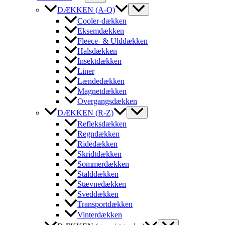
DÆKKEN (A-Q)
Cooler-dækken
Eksemdækken
Fleece- & Ulddækken
Halsdækken
Insektdækken
Liner
Lændedækken
Magnetdækken
Overgangsdækken
DÆKKEN (R-Z)
Refleksdækken
Regndækken
Ridedækken
Skridtdækken
Sommerdækken
Stalddækken
Stævnedækken
Sveddækken
Transportdækken
Vinterdækken