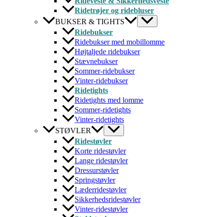
Rideveste & Sikkerhedsveste
Ridetrøjer og ridebluser
BUKSER & TIGHTS
Ridebukser
Ridebukser med mobillomme
Højtaljede ridebukser
Stævnebukser
Sommer-ridebukser
Vinter-ridebukser
Ridetights
Ridetights med lomme
Sommer-ridetights
Vinter-ridetights
STØVLER
Ridestøvler
Korte ridestøvler
Lange ridestøvler
Dressurstøvler
Springstøvler
Læderridestøvler
Sikkerhedsridestøvler
Vinter-ridestøvler