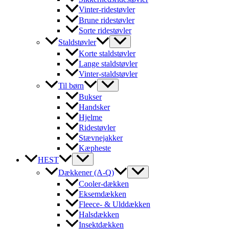
Vinter-ridestøvler
Brune ridestøvler
Sorte ridestøvler
Staldstøvler
Korte staldstøvler
Lange staldstøvler
Vinter-staldstøvler
Til børn
Bukser
Handsker
Hjelme
Ridestøvler
Stævnejakker
Kæpheste
HEST
Dækkener (A-Q)
Cooler-dækken
Eksemdækken
Fleece- & Ulddækken
Halsdækken
Insektdækken