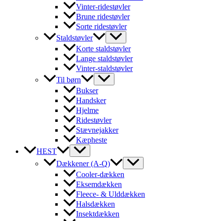
Vinter-ridestøvler
Brune ridestøvler
Sorte ridestøvler
Staldstøvler
Korte staldstøvler
Lange staldstøvler
Vinter-staldstøvler
Til børn
Bukser
Handsker
Hjelme
Ridestøvler
Stævnejakker
Kæpheste
HEST
Dækkener (A-Q)
Cooler-dækken
Eksemdækken
Fleece- & Ulddækken
Halsdækken
Insektdækken