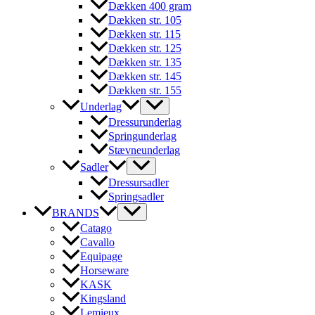
Dækken 400 gram
Dækken str. 105
Dækken str. 115
Dækken str. 125
Dækken str. 135
Dækken str. 145
Dækken str. 155
Underlag
Dressurunderlag
Springunderlag
Stævneunderlag
Sadler
Dressursadler
Springsadler
BRANDS
Catago
Cavallo
Equipage
Horseware
KASK
Kingsland
Lemieux