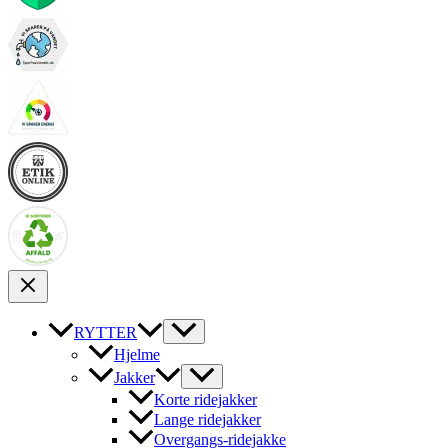
RYTTER
Hjelme
Jakker
Korte ridejakker
Lange ridejakker
Overgangs-ridejakke