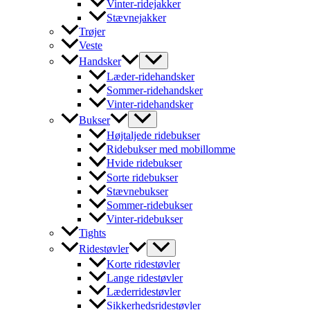
Vinter-ridejakker
Stævnejakker
Trøjer
Veste
Handsker
Læder-ridehandsker
Sommer-ridehandsker
Vinter-ridehandsker
Bukser
Højtaljede ridebukser
Ridebukser med mobillomme
Hvide ridebukser
Sorte ridebukser
Stævnebukser
Sommer-ridebukser
Vinter-ridebukser
Tights
Ridestøvler
Korte ridestøvler
Lange ridestøvler
Læderridestøvler
Sikkerhedsridestøvler