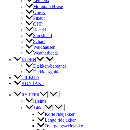
Lemieux
Mountain Horse
One K
Pikeur
QHP
Roeckl
Samshield
Scharf
Waldhausen
Weatherbeeta
VIDEN
Dækken-beregner
Dækken-guide
TILBUD
KONTAKT
RYTTER
Hjelme
Jakker
Korte ridejakker
Lange ridejakker
Overgangs-ridejakke