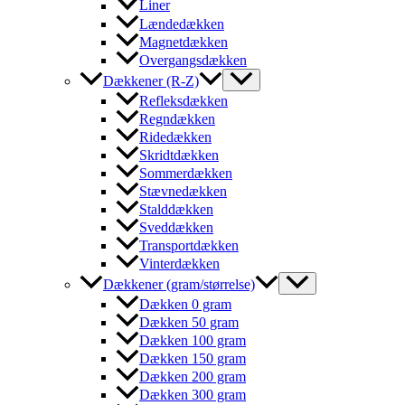
Liner
Lændedækken
Magnetdækken
Overgangsdækken
Dækkener (R-Z)
Refleksdækken
Regndækken
Ridedækken
Skridtdækken
Sommerdækken
Stævnedækken
Stalddækken
Sveddækken
Transportdækken
Vinterdækken
Dækkener (gram/størrelse)
Dækken 0 gram
Dækken 50 gram
Dækken 100 gram
Dækken 150 gram
Dækken 200 gram
Dækken 300 gram