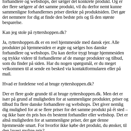
forhandlere og webshops, der sælger det konkrete produkt. Og er
der flere sælgere af det samme produkt, vil du derfor nemt kunne
sammenligne forhandlernes priser direkte på produktsiden. Det gør
det nemmere for dig at finde den bedste pris og få den største
besparelse.
Kan jeg stole på ryttershoppen.dk?
Ja, ryttershoppen.dk er en reel hjemmeside med dansk ejer. Alle
produkter på hjemmesiden er ægte og sælges hos danske
forhandlere og webshops. Du kan derfor trygt bruge hjemmesiden
og trykke videre til forhandlerne af de mange produkter og tilbud,
som du finder på siden. Har du nogen spørgsmål, er du meget
velkommen til at sende en besked via kontaktformularen eller på
mail.
Hvad er fordelene ved at bruge ryttershoppen.dk?
Der er flere gode grunde til at bruge ryttershoppen.dk. Men det er
især på grund af muligheden for at sammenligne produkter, priser og
tilbud fra flere danske forhandlere og webshops. Det giver nemlig
dig mulighed for at se flere priser for det samme produkt på ét sted –
og ikke bare én pris hos én bestemt forhandler eller webshop. Det er
altså muligheden for at sammenligne priser, der gør denne
hjemmeside smart. For hvorfor ikke købe det produkt, du ønsker, til
den lavest mulige pris?