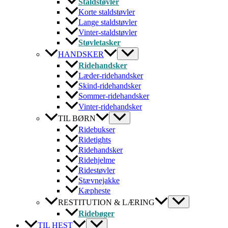
Staldstøvler
Korte staldstøvler
Lange staldstøvler
Vinter-staldstøvler
Støvletasker
HANDSKER
Ridehandsker
Læder-ridehandsker
Skind-ridehandsker
Sommer-ridehandsker
Vinter-ridehandsker
TIL BØRN
Ridebukser
Ridetights
Ridehandsker
Ridehjelme
Ridestøvler
Stævnejakke
Kæpheste
RESTITUTION & LÆRING
Ridebøger
TIL HEST