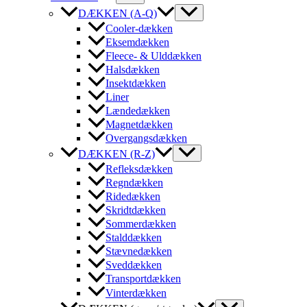
DÆKKEN (A-Q)
Cooler-dækken
Eksemdækken
Fleece- & Ulddækken
Halsdækken
Insektdækken
Liner
Lændedækken
Magnetdækken
Overgangsdækken
DÆKKEN (R-Z)
Refleksdækken
Regndækken
Ridedækken
Skridtdækken
Sommerdækken
Stalddækken
Stævnedækken
Sveddækken
Transportdækken
Vinterdækken