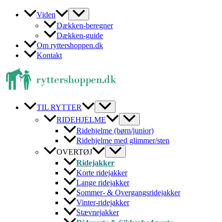
Gå
Viden
til
Dækken-beregner
indholdet
Dækken-guide
Om ryttershoppen.dk
Kontakt
TIL RYTTER
RIDEHJELME
Ridehjelme (børn/junior)
Ridehjelme med glimmer/sten
OVERTØJ
Ridejakker
Korte ridejakker
Lange ridejakker
Sommer- & Overgangsridejakker
Vinter-ridejakker
Stævnejakker