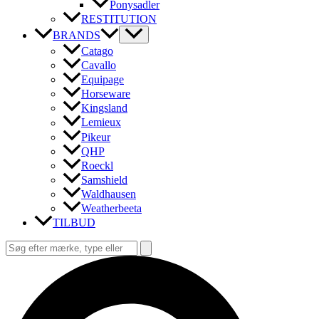
Ponysadler
RESTITUTION
BRANDS
Catago
Cavallo
Equipage
Horseware
Kingsland
Lemieux
Pikeur
QHP
Roeckl
Samshield
Waldhausen
Weatherbeeta
TILBUD
Søg
efter:
Søg