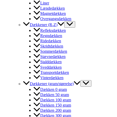
Liner
Lændedækken
Magnetdækken
Overgangsdækken
Dækkener (R-Z)
Refleksdækken
Regndækken
Ridedækken
Skridtdækken
Sommerdækken
Stævnedækken
Stalddækken
Sveddækken
Transportdækken
Vinterdækken
Dækkener (gram/størrelse)
Dækken 0 gram
Dækken 50 gram
Dækken 100 gram
Dækken 150 gram
Dækken 200 gram
Dækken 300 gram