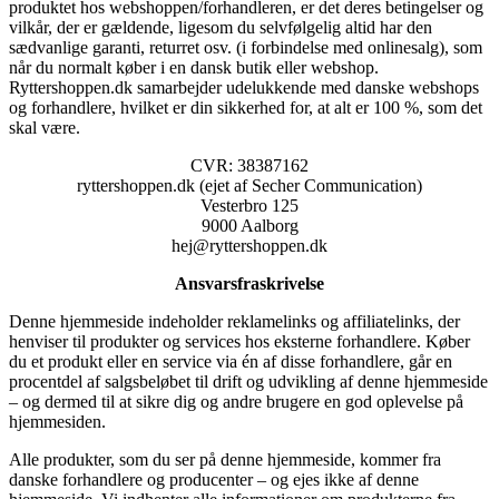
produktet hos webshoppen/forhandleren, er det deres betingelser og
vilkår, der er gældende, ligesom du selvfølgelig altid har den
sædvanlige garanti, returret osv. (i forbindelse med onlinesalg), som
når du normalt køber i en dansk butik eller webshop.
Ryttershoppen.dk samarbejder udelukkende med danske webshops
og forhandlere, hvilket er din sikkerhed for, at alt er 100 %, som det
skal være.
CVR: 38387162
ryttershoppen.dk (ejet af Secher Communication)
Vesterbro 125
9000 Aalborg
hej@ryttershoppen.dk
Ansvarsfraskrivelse
Denne hjemmeside indeholder reklamelinks og affiliatelinks, der
henviser til produkter og services hos eksterne forhandlere. Køber
du et produkt eller en service via én af disse forhandlere, går en
procentdel af salgsbeløbet til drift og udvikling af denne hjemmeside
– og dermed til at sikre dig og andre brugere en god oplevelse på
hjemmesiden.
Alle produkter, som du ser på denne hjemmeside, kommer fra
danske forhandlere og producenter – og ejes ikke af denne