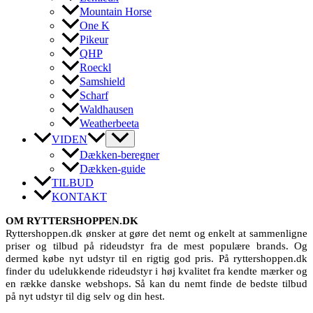
Mountain Horse
One K
Pikeur
QHP
Roeckl
Samshield
Scharf
Waldhausen
Weatherbeeta
VIDEN
Dækken-beregner
Dækken-guide
TILBUD
KONTAKT
OM RYTTERSHOPPEN.DK
Ryttershoppen.dk ønsker at gøre det nemt og enkelt at sammenligne
priser og tilbud på rideudstyr fra de mest populære brands. Og
dermed købe nyt udstyr til en rigtig god pris. På ryttershoppen.dk
finder du udelukkende rideudstyr i høj kvalitet fra kendte mærker og
en række danske webshops. Så kan du nemt finde de bedste tilbud
på nyt udstyr til dig selv og din hest.