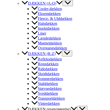
DÆKKEN (A-Q)
Cooler-dækken
Eksemdækken
Fleece- & Ulddækken
Halsdækken
Insektdækken
Liner
Lændedækken
Magnetdækken
Overgangsdækken
DÆKKEN (R-Z)
Refleksdækken
Regndækken
Ridedækken
Skridtdækken
Sommerdækken
Stalddækken
Stævnedækken
Sveddækken
Transportdækken
Vinterdækken
DÆKKEN (gram/størrelse)