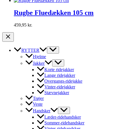
Rugbe Fluedækken 105 cm
459,95
kr.
RYTTER
Hjelme
Jakker
Korte ridejakker
Lange ridejakker
Overgangs-ridejakke
Vinter-ridejakker
Stævnejakker
Trøjer
Veste
Handsker
Læder-ridehandsker
Sommer-ridehandsker
Vinter-ridehandsker