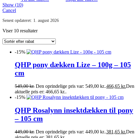
Show
(
10
)
Cancel
Senest opdateret:
1. august 2026
Viser 10 resultater
-15%
QHP pony dækken Lize – 100g – 105
cm
549,00
kr.
Den oprindelige pris var: 549,00 kr..
466,65
kr.
Den
aktuelle pris er: 466,65 kr..
-15%
QHP Rosalynn insektdækken til pony
– 105 cm
449,00
kr.
Den oprindelige pris var: 449,00 kr..
381,65
kr.
Den
aktuelle pris er: 381,65 kr..