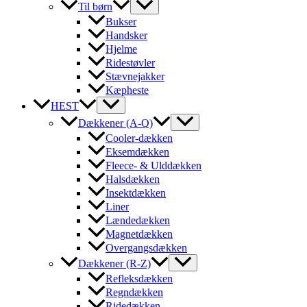
Til børn
Bukser
Handsker
Hjelme
Ridestøvler
Stævnejakker
Kæpheste
HEST
Dækkener (A-Q)
Cooler-dækken
Eksemdækken
Fleece- & Ulddækken
Halsdækken
Insektdækken
Liner
Lændedækken
Magnetdækken
Overgangsdækken
Dækkener (R-Z)
Refleksdækken
Regndækken
Ridedækken