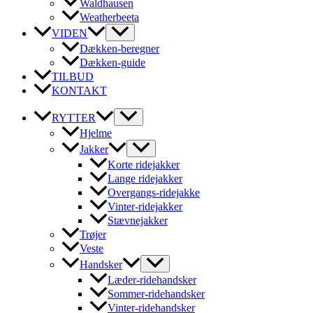
Waldhausen
Weatherbeeta
VIDEN
Dækken-beregner
Dækken-guide
TILBUD
KONTAKT
RYTTER
Hjelme
Jakker
Korte ridejakker
Lange ridejakker
Overgangs-ridejakke
Vinter-ridejakker
Stævnejakker
Trøjer
Veste
Handsker
Læder-ridehandsker
Sommer-ridehandsker
Vinter-ridehandsker