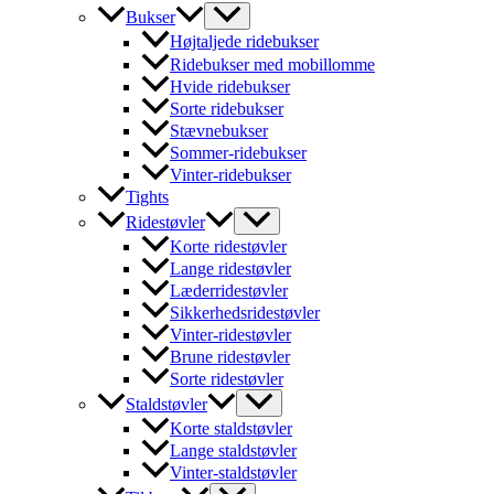
Bukser
Højtaljede ridebukser
Ridebukser med mobillomme
Hvide ridebukser
Sorte ridebukser
Stævnebukser
Sommer-ridebukser
Vinter-ridebukser
Tights
Ridestøvler
Korte ridestøvler
Lange ridestøvler
Læderridestøvler
Sikkerhedsridestøvler
Vinter-ridestøvler
Brune ridestøvler
Sorte ridestøvler
Staldstøvler
Korte staldstøvler
Lange staldstøvler
Vinter-staldstøvler