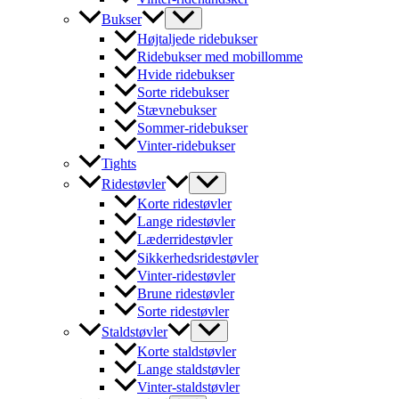
Bukser
Højtaljede ridebukser
Ridebukser med mobillomme
Hvide ridebukser
Sorte ridebukser
Stævnebukser
Sommer-ridebukser
Vinter-ridebukser
Tights
Ridestøvler
Korte ridestøvler
Lange ridestøvler
Læderridestøvler
Sikkerhedsridestøvler
Vinter-ridestøvler
Brune ridestøvler
Sorte ridestøvler
Staldstøvler
Korte staldstøvler
Lange staldstøvler
Vinter-staldstøvler