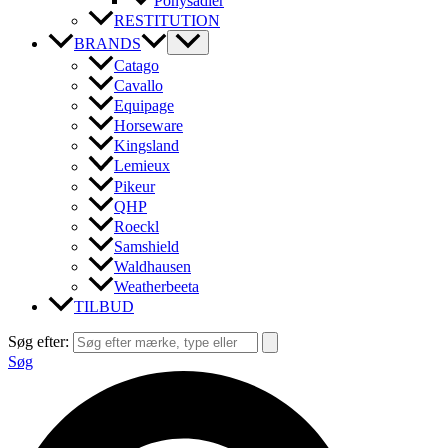
Ponysadler
RESTITUTION
BRANDS
Catago
Cavallo
Equipage
Horseware
Kingsland
Lemieux
Pikeur
QHP
Roeckl
Samshield
Waldhausen
Weatherbeeta
TILBUD
Søg efter:
Søg