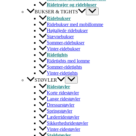
Ridetrøjer og ridebluser
BUKSER & TIGHTS
Ridebukser
Ridebukser med mobillomme
Højtaljede ridebukser
Stævnebukser
Sommer-ridebukser
Vinter-ridebukser
Ridetights
Ridetights med lomme
Sommer-ridetights
Vinter-ridetights
STØVLER
Ridestøvler
Korte ridestøvler
Lange ridestøvler
Dressurstøvler
Springstøvler
Læderridestøvler
Sikkerhedsridestøvler
Vinter-ridestøvler
Staldstøvler