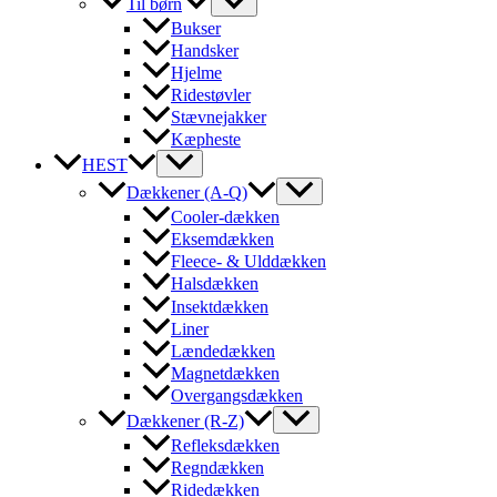
Til børn
Bukser
Handsker
Hjelme
Ridestøvler
Stævnejakker
Kæpheste
HEST
Dækkener (A-Q)
Cooler-dækken
Eksemdækken
Fleece- & Ulddækken
Halsdækken
Insektdækken
Liner
Lændedækken
Magnetdækken
Overgangsdækken
Dækkener (R-Z)
Refleksdækken
Regndækken
Ridedækken