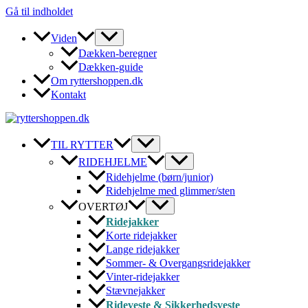
Gå til indholdet
Viden
Dækken-beregner
Dækken-guide
Om ryttershoppen.dk
Kontakt
TIL RYTTER
RIDEHJELME
Ridehjelme (børn/junior)
Ridehjelme med glimmer/sten
OVERTØJ
Ridejakker
Korte ridejakker
Lange ridejakker
Sommer- & Overgangsridejakker
Vinter-ridejakker
Stævnejakker
Rideveste & Sikkerhedsveste