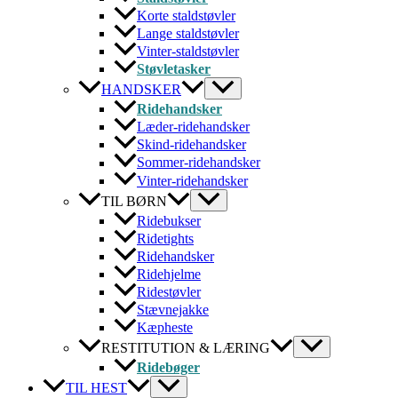
Korte staldstøvler
Lange staldstøvler
Vinter-staldstøvler
Støvletasker
HANDSKER
Ridehandsker
Læder-ridehandsker
Skind-ridehandsker
Sommer-ridehandsker
Vinter-ridehandsker
TIL BØRN
Ridebukser
Ridetights
Ridehandsker
Ridehjelme
Ridestøvler
Stævnejakke
Kæpheste
RESTITUTION & LÆRING
Ridebøger
TIL HEST