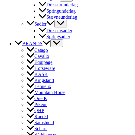
Dressurunderlag
Springunderlag
Stævneunderlag
Sadler
Dressursadler
Springsadler
BRANDS
Catago
Cavallo
Equipage
Horseware
KASK
Kingsland
Lemieux
Mountain Horse
One K
Pikeur
QHP
Roeckl
Samshield
Scharf
Waldhausen