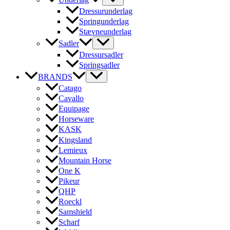
Dressurunderlag
Springunderlag
Stævneunderlag
Sadler
Dressursadler
Springsadler
BRANDS
Catago
Cavallo
Equipage
Horseware
KASK
Kingsland
Lemieux
Mountain Horse
One K
Pikeur
QHP
Roeckl
Samshield
Scharf