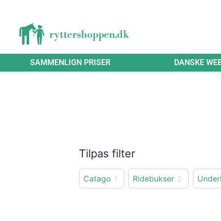
Gå
til
indholdet
SAMMENLIGN PRISER
DANSKE WE
Tilpas filter
Catago
1
Ridebukser
2
Under