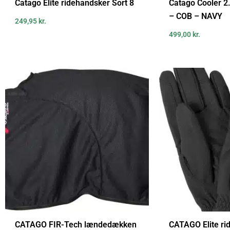
Catago Elite ridehandsker Sort 8
Catago Cooler 
– COB – NAVY
249,95
kr.
499,00
kr.
CATAGO FIR-Tech lændedækken
CATAGO Elite ri