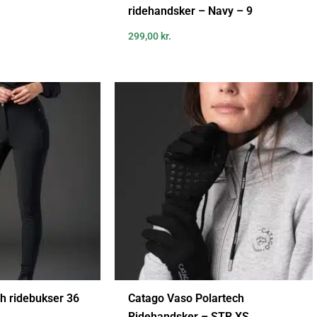
ridehandsker – Navy – 9
299,00
kr.
h ridebukser 36
Catago Vaso Polartech
Ridehandsker – STR XS