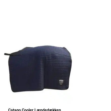
Catago Cooler Lændedækken