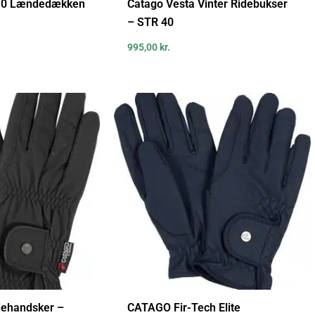
2.0 Lændedækken
Catago Vesta Vinter Ridebukser
– STR 40
995,00
kr.
dehandsker –
CATAGO Fir-Tech Elite