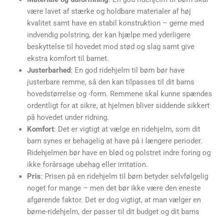
være lavet af stærke og holdbare materialer af høj
kvalitet samt have en stabil konstruktion – gerne med
indvendig polstring, der kan hjælpe med yderligere
beskyttelse til hovedet mod stød og slag samt give
ekstra komfort til barnet.
Justerbarhed
: En god ridehjelm til børn bør have
justerbare remme, så den kan tilpasses til dit barns
hovedstørrelse og -form. Remmene skal kunne spændes
ordentligt for at sikre, at hjelmen bliver siddende sikkert
på hovedet under ridning.
Komfort
: Det er vigtigt at vælge en ridehjelm, som dit
barn synes er behagelig at have på i længere perioder.
Ridehjelmen bør have en blød og polstret indre foring og
ikke forårsage ubehag eller irritation.
Pris
: Prisen på en ridehjelm til børn betyder selvfølgelig
noget for mange – men det bør ikke være den eneste
afgørende faktor. Det er dog vigtigt, at man vælger en
børne-ridehjelm, der passer til dit budget og dit barns