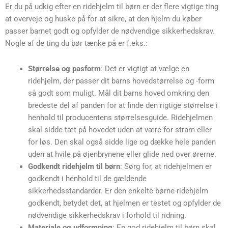
Er du på udkig efter en ridehjelm til børn er der flere vigtige ting
at overveje og huske på for at sikre, at den hjelm du køber
passer barnet godt og opfylder de nødvendige sikkerhedskrav.
Nogle af de ting du bør tænke på er f.eks.:
Størrelse og pasform
: Det er vigtigt at vælge en
ridehjelm, der passer dit barns hovedstørrelse og -form
så godt som muligt. Mål dit barns hoved omkring den
bredeste del af panden for at finde den rigtige størrelse i
henhold til producentens størrelsesguide. Ridehjelmen
skal sidde tæt på hovedet uden at være for stram eller
for løs. Den skal også sidde lige og dække hele panden
uden at hvile på øjenbrynene eller glide ned over ørerne.
Godkendt ridehjelm til børn
: Sørg for, at ridehjelmen er
godkendt i henhold til de gældende
sikkerhedsstandarder. Er den enkelte børne-ridehjelm
godkendt, betydet det, at hjelmen er testet og opfylder de
nødvendige sikkerhedskrav i forhold til ridning.
Materiale og udformning
: En god ridehjelm til børn skal