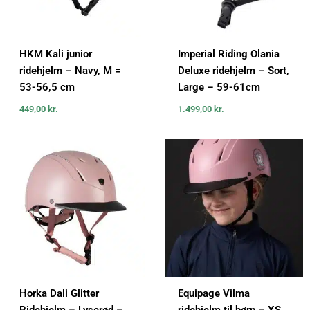
HKM Kali junior
Imperial Riding Olania
ridehjelm – Navy, M =
Deluxe ridehjelm – Sort,
53-56,5 cm
Large – 59-61cm
449,00
kr.
1.499,00
kr.
Horka Dali Glitter
Equipage Vilma
Ridehjelm – Lyserød –
ridehjelm til børn – XS