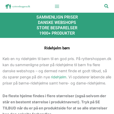
Gå
Søg
til
indholdet
SAMMENLIGN PRISER
DANSKE WEBSHOPS
STORE BESPARELSER
1900+ PRODUKTER
Ridehjelm børn
Køb en ny ridehjelm til børn til en god pris. På ryttershoppen.dk
kan du sammenligne priser på ridehjelme til børn fra flere
danske webshops – og dermed nemt finde et godt tilbud, så
du sparer penge på din nye
ridehjelm
. Vi opdaterer løbende alle
priser på børne-ridehjelme samt herre- og dame-ridehjelme.
De fleste hjelme findes i flere størrelser (også selvom der
står en bestemt størrelse i produktnavnet). Tryk på SE
TILBUD når du er på en produktside for at se alle størrelser