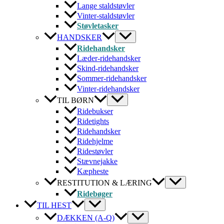
Lange staldstøvler
Vinter-staldstøvler
Støvletasker
HANDSKER
Ridehandsker
Læder-ridehandsker
Skind-ridehandsker
Sommer-ridehandsker
Vinter-ridehandsker
TIL BØRN
Ridebukser
Ridetights
Ridehandsker
Ridehjelme
Ridestøvler
Stævnejakke
Kæpheste
RESTITUTION & LÆRING
Ridebøger
TIL HEST
DÆKKEN (A-Q)