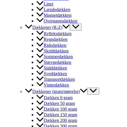
Liner
Lændedækken
Magnetdækken
Overgangsdækken
Dækkener (R-Z)
Refleksdækken
Regndækken
Ridedækken
Skridtdækken
Sommerdækken
Stævnedækken
Stalddækken
Sveddækken
Transportdækken
Vinterdækken
Dækkener (gram/størrelse)
Dækken 0 gram
Dækken 50 gram
Dækken 100 gram
Dækken 150 gram
Dækken 200 gram
Dækken 300 gram