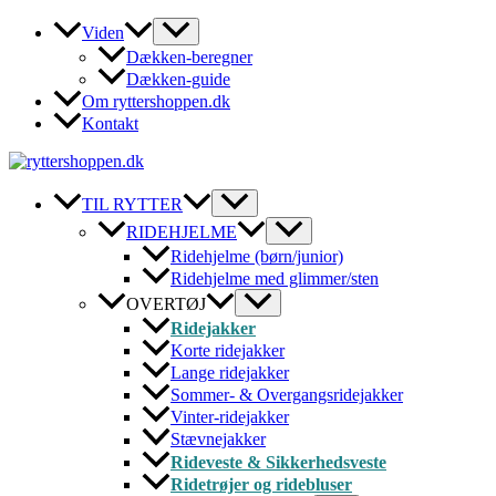
Gå
Viden
til
Dækken-beregner
indholdet
Dækken-guide
Om ryttershoppen.dk
Kontakt
TIL RYTTER
RIDEHJELME
Ridehjelme (børn/junior)
Ridehjelme med glimmer/sten
OVERTØJ
Ridejakker
Korte ridejakker
Lange ridejakker
Sommer- & Overgangsridejakker
Vinter-ridejakker
Stævnejakker
Rideveste & Sikkerhedsveste
Ridetrøjer og ridebluser