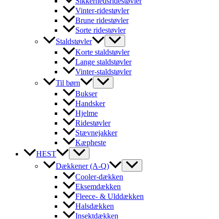
Sikkerhedsridestøvler
Vinter-ridestøvler
Brune ridestøvler
Sorte ridestøvler
Staldstøvler
Korte staldstøvler
Lange staldstøvler
Vinter-staldstøvler
Til børn
Bukser
Handsker
Hjelme
Ridestøvler
Stævnejakker
Kæpheste
HEST
Dækkener (A-Q)
Cooler-dækken
Eksemdækken
Fleece- & Ulddækken
Halsdækken
Insektdækken