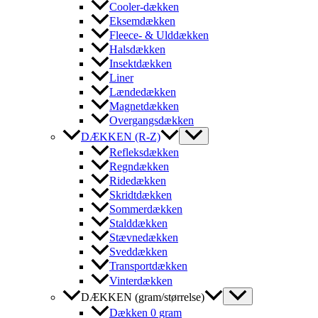
Cooler-dækken
Eksemdækken
Fleece- & Ulddækken
Halsdækken
Insektdækken
Liner
Lændedækken
Magnetdækken
Overgangsdækken
DÆKKEN (R-Z)
Refleksdækken
Regndækken
Ridedækken
Skridtdækken
Sommerdækken
Stalddækken
Stævnedækken
Sveddækken
Transportdækken
Vinterdækken
DÆKKEN (gram/størrelse)
Dækken 0 gram