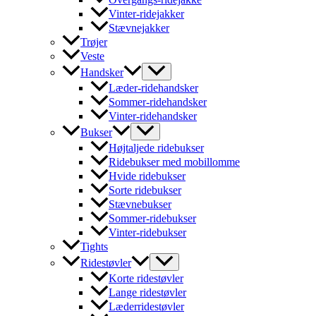
Vinter-ridejakker
Stævnejakker
Trøjer
Veste
Handsker
Læder-ridehandsker
Sommer-ridehandsker
Vinter-ridehandsker
Bukser
Højtaljede ridebukser
Ridebukser med mobillomme
Hvide ridebukser
Sorte ridebukser
Stævnebukser
Sommer-ridebukser
Vinter-ridebukser
Tights
Ridestøvler
Korte ridestøvler
Lange ridestøvler
Læderridestøvler