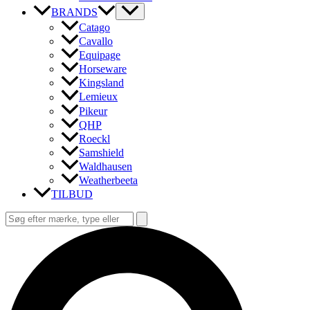
BRANDS
Catago
Cavallo
Equipage
Horseware
Kingsland
Lemieux
Pikeur
QHP
Roeckl
Samshield
Waldhausen
Weatherbeeta
TILBUD
Søg
efter:
Søg