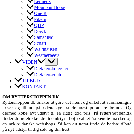
Lemieux
Mountain Horse
One K
Pikeur
QHP
Roeckl
Samshield
Scharf
Waldhausen
Weatherbeeta
VIDEN
Dækken-beregner
Dækken-guide
TILBUD
KONTAKT
OM RYTTERSHOPPEN.DK
Ryttershoppen.dk ønsker at gøre det nemt og enkelt at sammenligne
priser og tilbud på rideudstyr fra de mest populære brands. Og
dermed købe nyt udstyr til en rigtig god pris. På ryttershoppen.dk
finder du udelukkende rideudstyr i høj kvalitet fra kendte mærker og
en række danske webshops. Så kan du nemt finde de bedste tilbud
på nyt udstyr til dig selv og din hest.