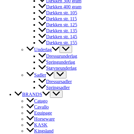
Dækken 300 gram
Dækken 400 gram
Dækken str. 105
Dækken str. 115
Dækken str. 125
Dækken str. 135
Dækken str. 145
Dækken str. 155
Underlag
Dressurunderlag
Springunderlag
Stævneunderlag
Sadler
Dressursadler
Springsadler
BRANDS
Catago
Cavallo
Equipage
Horseware
KASK
Kingsland