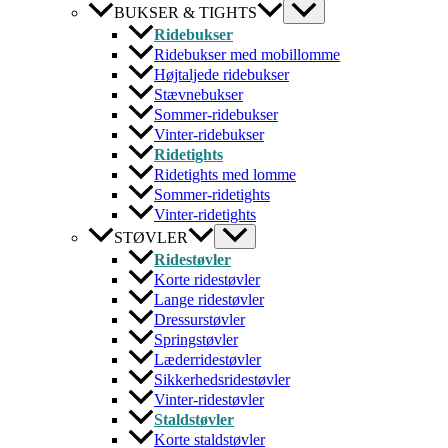
BUKSER & TIGHTS
Ridebukser
Ridebukser med mobillomme
Højtaljede ridebukser
Stævnebukser
Sommer-ridebukser
Vinter-ridebukser
Ridetights
Ridetights med lomme
Sommer-ridetights
Vinter-ridetights
STØVLER
Ridestøvler
Korte ridestøvler
Lange ridestøvler
Dressurstøvler
Springstøvler
Læderridestøvler
Sikkerhedsridestøvler
Vinter-ridestøvler
Staldstøvler
Korte staldstøvler