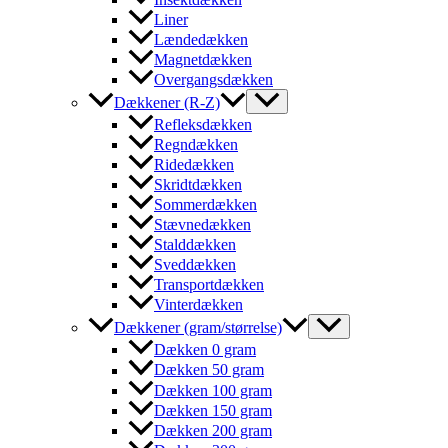
Liner
Lændedækken
Magnetdækken
Overgangsdækken
Dækkener (R-Z)
Refleksdækken
Regndækken
Ridedækken
Skridtdækken
Sommerdækken
Stævnedækken
Stalddækken
Sveddækken
Transportdækken
Vinterdækken
Dækkener (gram/størrelse)
Dækken 0 gram
Dækken 50 gram
Dækken 100 gram
Dækken 150 gram
Dækken 200 gram