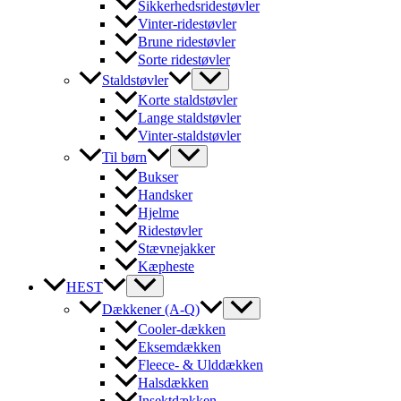
Sikkerhedsridestøvler
Vinter-ridestøvler
Brune ridestøvler
Sorte ridestøvler
Staldstøvler
Korte staldstøvler
Lange staldstøvler
Vinter-staldstøvler
Til børn
Bukser
Handsker
Hjelme
Ridestøvler
Stævnejakker
Kæpheste
HEST
Dækkener (A-Q)
Cooler-dækken
Eksemdækken
Fleece- & Ulddækken
Halsdækken
Insektdækken