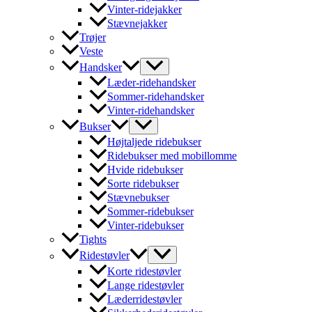
Vinter-ridejakker
Stævnejakker
Trøjer
Veste
Handsker
Læder-ridehandsker
Sommer-ridehandsker
Vinter-ridehandsker
Bukser
Højtaljede ridebukser
Ridebukser med mobillomme
Hvide ridebukser
Sorte ridebukser
Stævnebukser
Sommer-ridebukser
Vinter-ridebukser
Tights
Ridestøvler
Korte ridestøvler
Lange ridestøvler
Læderridestøvler