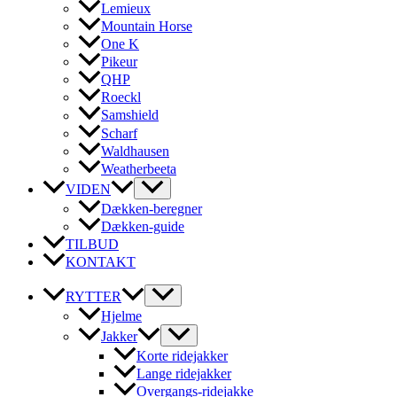
Lemieux
Mountain Horse
One K
Pikeur
QHP
Roeckl
Samshield
Scharf
Waldhausen
Weatherbeeta
VIDEN
Dækken-beregner
Dækken-guide
TILBUD
KONTAKT
RYTTER
Hjelme
Jakker
Korte ridejakker
Lange ridejakker
Overgangs-ridejakke