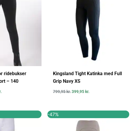
or ridebukser
Kingsland Tight Katinka med Full
sort – 140
Grip Navy XS
r.
799,95
kr.
399,95
kr.
Den
Den
Den
-47%
ige
aktuelle
oprindelige
aktuelle
pris
pris
pris
er:
var:
er: