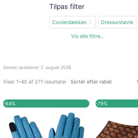
Tilpas filter
Coolerdækken
2
Dressurstøvle
1
Senest opdateret:
2. august 2026
Viser 1–40 af 271 resultater
Den
Den
Den
-84%
-79%
oprindelige
aktuelle
oprindel
pris
pris
pris
var:
er:
var:
299,00 kr..
49,00 kr..
949,00 kr