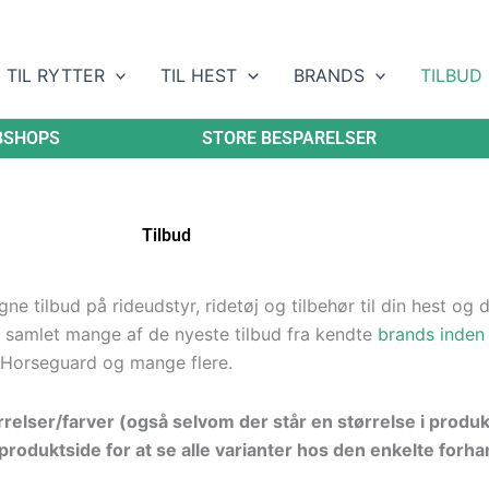
TIL RYTTER
TIL HEST
BRANDS
TILBUD
BSHOPS
STORE BESPARELSER
Tilbud
 tilbud på rideudstyr, ridetøj og tilbehør til din hest og di
 samlet mange af de nyeste tilbud fra kendte
brands inden 
Horseguard og mange flere.
ørrelser/farver (også selvom der står en størrelse i produ
roduktside for at se alle varianter hos den enkelte forha