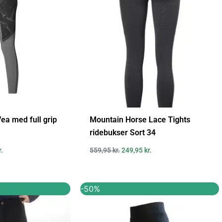
Vea med full grip
Mountain Horse Lace Tights
ridebukser Sort 34
r.
559,95
kr.
249,95
kr.
Den
Den
Den
-50%
ige
aktuelle
oprindelige
aktuelle
pris
pris
pris
er:
var:
er:
..
300,00 kr..
799,95 kr..
399,95 kr..