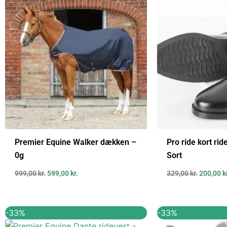
var:
er:
var:
999,00 kr..
599,00 kr..
329,00 kr
Premier Equine Walker dækken –
Pro ride kort rid
0g
Sort
999,00
kr.
599,00
kr.
329,00
kr.
200,00
k
Den
Den
Den
-33%
-33%
oprindelige
aktuelle
oprindel