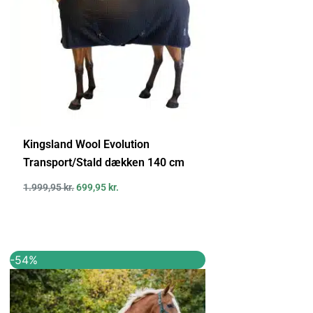
Kingsland Wool Evolution
Transport/Stald dækken 140 cm
1.999,95
kr.
699,95
kr.
Den
Den
-54%
oprindelige
aktuelle
pris
pris
var:
er:
649,95 kr..
299,95 kr..