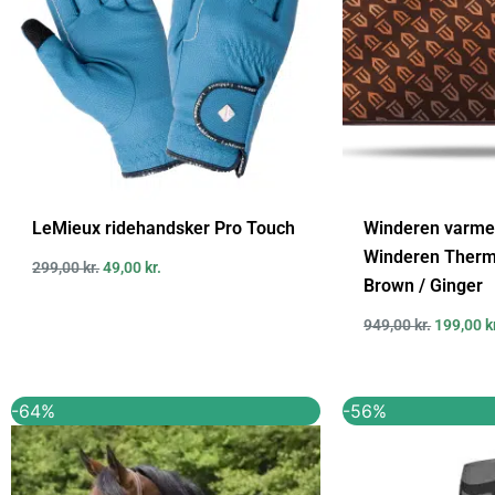
LeMieux ridehandsker Pro Touch
Winderen varm
Winderen Therm
299,00
kr.
49,00
kr.
Brown / Ginger
949,00
kr.
199,00
k
Den
Den
Den
-64%
-56%
oprindelige
aktuelle
oprindel
pris
pris
pris
var:
er:
var:
2.799,00 kr..
999,00 kr..
799,95 kr