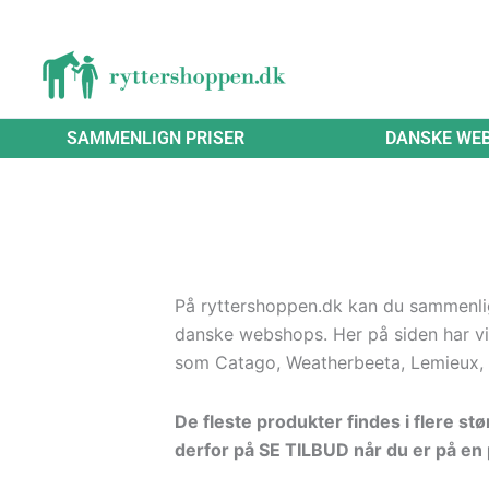
Gå
til
indholdet
SAMMENLIGN PRISER
DANSKE WE
På ryttershoppen.dk kan du sammenligne
danske webshops. Her på siden har vi
som Catago, Weatherbeeta, Lemieux, 
De fleste produkter findes i flere st
derfor på SE TILBUD når du er på en p