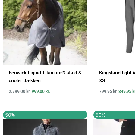
Fenwick Liquid Titanium® stald &
Kingsland tight 
cooler dækken
XS
2.799,00
kr.
999,00
kr.
799,95
kr.
349,95
k
Den
Den
Den
-50%
-50%
oprindelige
aktuelle
oprindel
pris
pris
pris
var:
er:
var:
369,95 kr..
184,95 kr..
599,00 kr