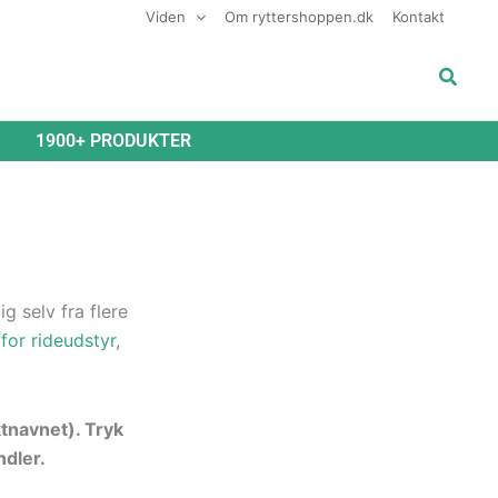
Viden
Om ryttershoppen.dk
Kontakt
Søg
1900+ PRODUKTER
g selv fra flere
for rideudstyr
,
ktnavnet). Tryk
ndler.