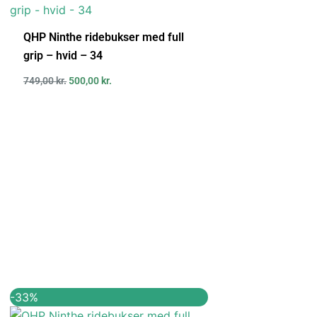
var:
er:
749,00 kr..
500,00 kr..
QHP Ninthe ridebukser med full
grip – hvid – 34
749,00
kr.
500,00
kr.
Den
Den
-33%
oprindelige
aktuelle