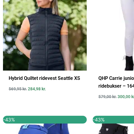
569,95 kr..
284,98 kr..
579,00 kr
Hybrid Quiltet ridevest Seattle XS
QHP Carrie junio
ridebukser – 16
569,95
kr.
284,98
kr.
579,00
kr.
300,00
k
Den
Den
Den
-43%
-43%
oprindelige
aktuelle
oprindel
pris
pris
pris