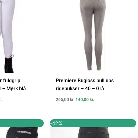
..
300,00 kr..
265,00 kr..
140,00 kr..
r fuldgrip
Premiere Bugloss pull ups
4 – Mørk blå
ridebukser – 40 – Grå
r.
265,00
kr.
140,00
kr.
Den
Den
Den
-42%
ige
aktuelle
oprindelige
aktuelle
pris
pris
pris