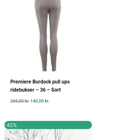
265,00 kr..
140,00 kr..
Premiere Burdock pull ups
ridebukser – 36 – Sort
265,00
kr.
140,00
kr.
Den
Den
-42%
oprindelige
aktuelle
pris
pris