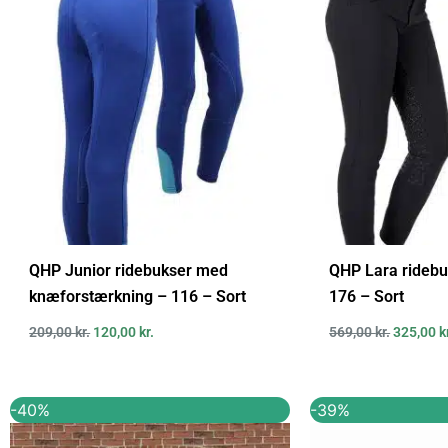
var:
er:
var:
209,00 kr..
120,00 kr..
569,00 kr
QHP Junior ridebukser med
QHP Lara ridebuk
knæforstærkning – 116 – Sort
176 – Sort
209,00
kr.
120,00
kr.
569,00
kr.
325,00
k
Den
Den
Den
-40%
-39%
oprindelige
aktuelle
oprindel
pris
pris
pris