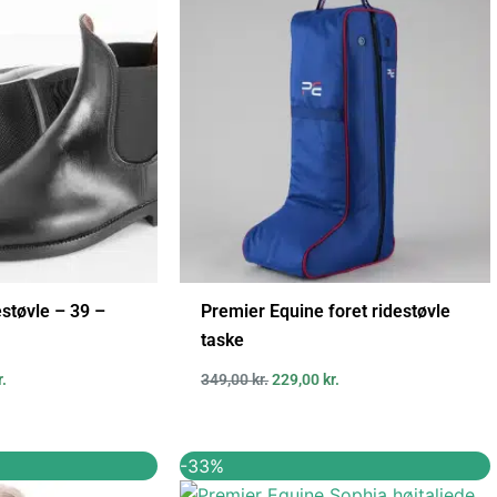
er:
var:
er:
..
200,00 kr..
349,00 kr..
229,00 kr..
estøvle – 39 –
Premier Equine foret ridestøvle
taske
r.
349,00
kr.
229,00
kr.
Den
Den
Den
-33%
ige
aktuelle
oprindelige
aktuelle