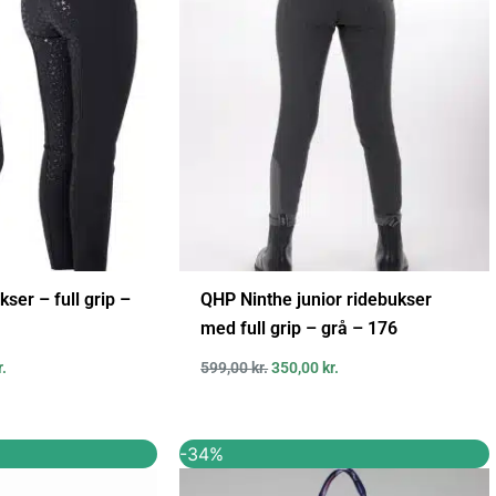
er:
var:
er:
..
325,00 kr..
599,00 kr..
350,00 kr..
ser – full grip –
QHP Ninthe junior ridebukser
med full grip – grå – 176
r.
599,00
kr.
350,00
kr.
Den
Den
Den
-34%
ige
aktuelle
oprindelige
aktuelle
pris
pris
pris