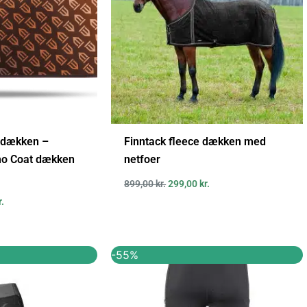
edækken –
Finntack fleece dækken med
o Coat dækken
netfoer
899,00
kr.
299,00
kr.
r.
Den
Den
Den
-55%
ige
aktuelle
oprindelige
aktuelle
pris
pris
pris
er:
var:
er:
..
349,95 kr..
559,95 kr..
249,95 kr..