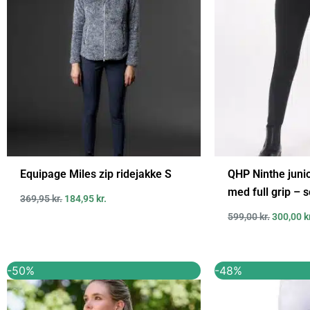
Equipage Miles zip ridejakke S
QHP Ninthe juni
med full grip – 
369,95
kr.
184,95
kr.
599,00
kr.
300,00
k
Den
Den
Den
-50%
-48%
oprindelige
aktuelle
oprindel
pris
pris
pris
var:
er:
var: