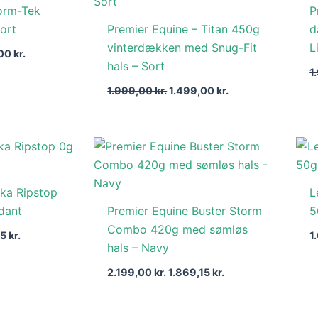
orm-Tek
P
0 kr..
1.399,00 kr..
1.999,00 kr..
1.499,00 kr..
ort
Premier Equine – Titan 450g
d
vinterdækken med Snug-Fit
L
,00
kr.
hals – Sort
1
1.999,00
kr.
1.499,00
kr.
Den
Den
Den
lige
aktuelle
oprindelige
aktuelle
pris
pris
pris
er:
var:
er:
ka Ripstop
L
 kr..
1.010,65 kr..
2.199,00 kr..
1.869,15 kr..
dant
Premier Equine Buster Storm
5
Combo 420g med sømløs
65
kr.
1
hals – Navy
2.199,00
kr.
1.869,15
kr.