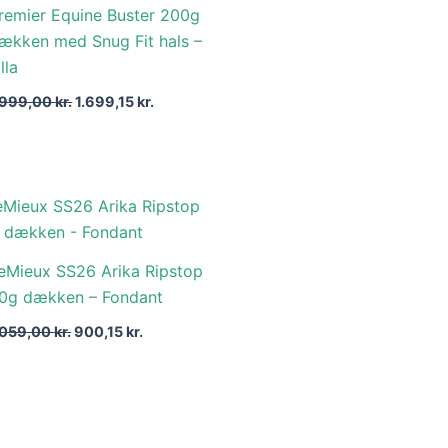
remier Equine Buster 200g
1.999,00 kr..
1.699,15 kr..
ækken med Snug Fit hals –
illa
.999,00
kr.
1.699,15
kr.
Den
Den
oprindelige
aktuelle
pris
pris
var:
er:
eMieux SS26 Arika Ripstop
1.059,00 kr..
900,15 kr..
0g dækken – Fondant
.059,00
kr.
900,15
kr.