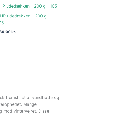
HP udedækken – 200 g –
05
89,00
kr.
sk fremstillet af vandtætte og
 overophedet. Mange
ng mod vintervejret. Disse