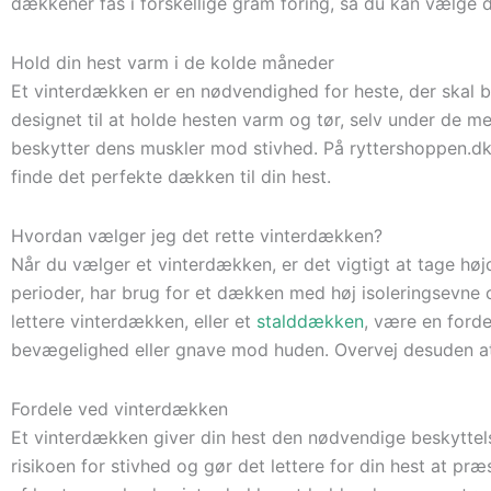
dækkener fås i forskellige gram foring, så du kan vælge 
Hold din hest varm i de kolde måneder
Et vinterdækken er en nødvendighed for heste, der skal 
designet til at holde hesten varm og tør, selv under de m
beskytter dens muskler mod stivhed. På ryttershoppen.dk f
finde det perfekte dækken til din hest.
Hvordan vælger jeg det rette vinterdækken?
Når du vælger et vinterdækken, er det vigtigt at tage høj
perioder, har brug for et dækken med høj isoleringsevne 
lettere vinterdækken, eller et
stalddækken
, være en ford
bevægelighed eller gnave mod huden. Overvej desuden at 
Fordele ved vinterdækken
Et vinterdækken giver din hest den nødvendige beskyttel
risikoen for stivhed og gør det lettere for din hest at pr