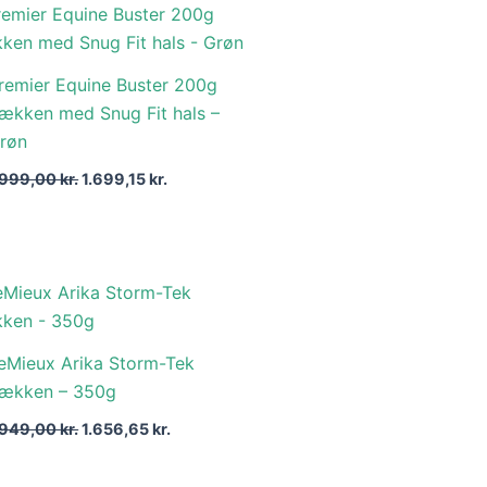
Den
Den
oprindelige
aktuelle
pris
pris
var:
er:
remier Equine Buster 200g
1.999,00 kr..
1.699,15 kr..
ækken med Snug Fit hals –
røn
.999,00
kr.
1.699,15
kr.
Den
Den
oprindelige
aktuelle
pris
pris
var:
er:
eMieux Arika Storm-Tek
1.949,00 kr..
1.656,65 kr..
ækken – 350g
.949,00
kr.
1.656,65
kr.