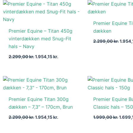
Den
Den
Den
oprindelige
aktuelle
oprind
pris
pris
pris
var:
er:
var:
Premier Equine T
2.299,00 kr..
1.954,15 kr..
2.299,
Premier Equine – Titan 450g
dækken
vinterdækken med Snug-Fit
2.299,00
kr.
1.954
hals – Navy
2.299,00
kr.
1.954,15
kr.
Den
Den
Den
oprindelige
aktuelle
oprind
pris
pris
pris
var:
er:
var:
Premier Equine Titan 300g
Premier Equine B
2.299,00 kr..
1.954,15 kr..
1.999,0
dækken – 7,3″ – 170cm, Brun
Classic hals – 15
2.299,00
kr.
1.954,15
kr.
1.999,00
kr.
1.699,