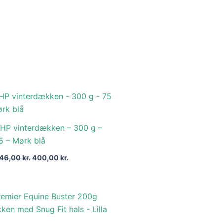
Den
Den
oprindelige
aktuelle
pris
pris
var:
er:
HP vinterdækken – 300 g –
646,00 kr..
400,00 kr..
5 – Mørk blå
46,00
kr.
400,00
kr.
Den
Den
oprindelige
aktuelle
pris
pris
var:
er: