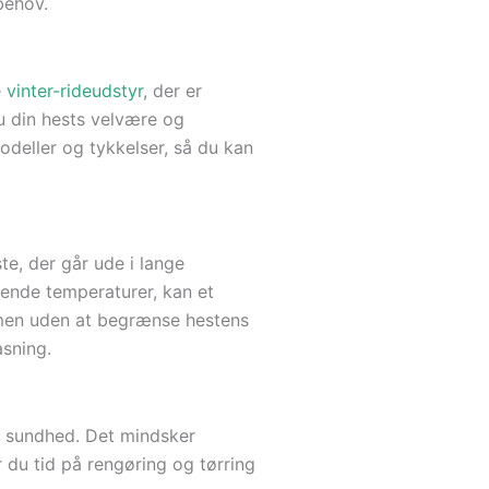
behov.
e
vinter-rideudstyr
, der er
du din hests velvære og
odeller og tykkelser, så du kan
te, der går ude i lange
rende temperaturer, kan et
 men uden at begrænse hestens
sning.
g sundhed. Det mindsker
r du tid på rengøring og tørring