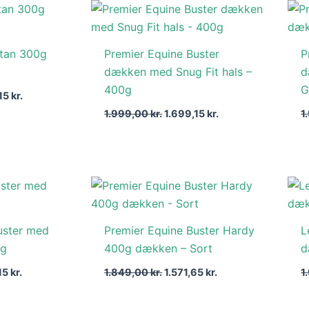
Den
Den
Den
elige
aktuelle
oprindelige
aktuelle
pris
pris
pris
er:
var:
er:
itan 300g
Premier Equine Buster
P
00 kr..
1.954,15 kr..
1.999,00 kr..
1.699,15 kr..
dækken med Snug Fit hals –
d
400g
G
,15
kr.
1.999,00
kr.
1.699,15
kr.
1
Den
Den
Den
elige
aktuelle
oprindelige
aktuelle
pris
pris
pris
er:
var:
er:
uster med
Premier Equine Buster Hardy
L
0 kr..
1.699,15 kr..
1.849,00 kr..
1.571,65 kr..
0g
400g dækken – Sort
d
15
kr.
1.849,00
kr.
1.571,65
kr.
1