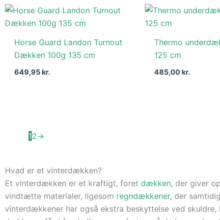
Horse Guard Landon Turnout
Thermo underdæ
Dækken 100g 135 cm
125 cm
649,95
kr.
485,00
kr.
1
2
→
Hvad er et vinterdækken?
Et vinterdækken er et kraftigt, foret
dækken
, der giver o
vindtætte materialer, ligesom
regndækkener
, der samtidi
vinterdækkener har også ekstra beskyttelse ved skuldre,