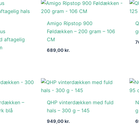
Amigo Ripstop 900
Q
lus
Føldækken – 200 gram – 106
g
 aftagelig
CM
7
m
689,00
kr.
erdækken –
QHP vinterdækken med fuld
N
rk blå
hals – 300 g – 145
g
949,00
kr.
6