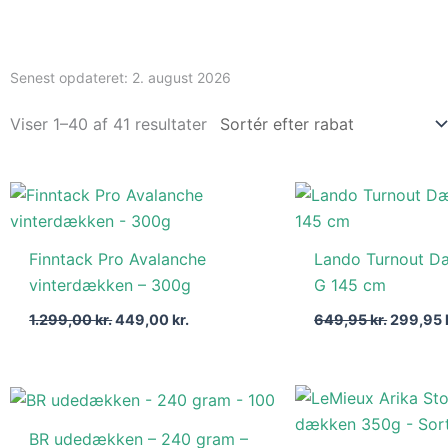
Senest opdateret:
2. august 2026
Viser 1–40 af 41 resultater
Den
Den
Den
oprindelige
aktuelle
oprinde
pris
pris
pris
var:
er:
var:
Finntack Pro Avalanche
Lando Turnout D
1.299,00 kr..
449,00 kr..
649,95 k
vinterdækken – 300g
G 145 cm
1.299,00
kr.
449,00
kr.
649,95
kr.
299,95
Den
Den
Den
oprindelige
aktuelle
oprind
pris
pris
pris
BR udedækken – 240 gram –
var:
er:
var: