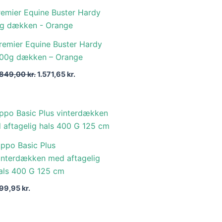
Den
Den
oprindelige
aktuelle
pris
pris
var:
er:
remier Equine Buster Hardy
1.849,00 kr..
1.571,65 kr..
00g dækken – Orange
.849,00
kr.
1.571,65
kr.
ippo Basic Plus
interdækken med aftagelig
als 400 G 125 cm
99,95
kr.