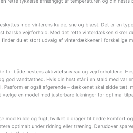
den rette tykkelse afhængigt af temperaturen og din hests 
beskyttes mod vinterens kulde, sne og blæst. Det er en typ
est barske vejrforhold. Med det rette vinterdækken sikrer 
inder du et stort udvalg af vinterdækkener i forskellige m
de for både hestens aktivitetsniveau og vejrforholdene. Hes
og god vandtæthed. Hvis din hest står i en stald med varie
el. Pasform er også afgørende – dækkenet skal sidde tæt,
vælge en model med justerbare lukninger for optimal tilpa
se mod kulde og fugt, hvilket bidrager til bedre komfort o
æstere optimalt under ridning eller træning. Derudover spare