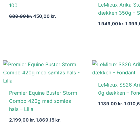
LeMieux Arika St
100
689,00 kr..
450,00 kr..
1.949,0
dækken 350g – S
689,00
kr.
450,00
kr.
1.949,00
kr.
1.399
Den
Den
Den
oprindelige
aktuelle
oprinde
pris
pris
pris
var:
er:
var:
LeMieux SS26 Ari
2.199,00 kr..
1.869,15 kr..
1.189,00
Premier Equine Buster Storm
0g dækken – Fon
Combo 420g med sømløs
1.189,00
kr.
1.010,
hals – Lilla
2.199,00
kr.
1.869,15
kr.