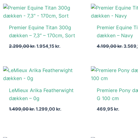
Den
Den
Den
oprindelige
aktuelle
oprind
pris
pris
pris
var:
er:
var:
Premier Equine Titan 300g
Premier Equine Ti
2.299,00 kr..
1.954,15 kr..
4.199,0
dækken – 7,3″ – 170cm, Sort
dækken – Navy
2.299,00
kr.
1.954,15
kr.
4.199,00
kr.
3.569
Den
Den
oprindelige
aktuelle
pris
pris
var:
er:
LeMieux Arika Featherwight
Premiere Pony d
1.499,00 kr..
1.299,00 kr..
dækken – 0g
G 100 cm
1.499,00
kr.
1.299,00
kr.
469,95
kr.