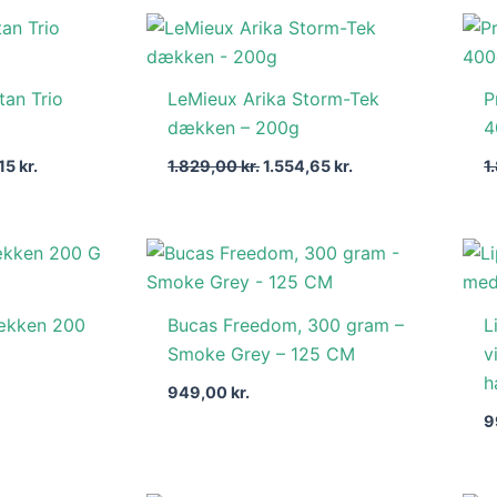
Den
Den
Den
elige
aktuelle
oprindelige
aktuelle
pris
pris
pris
er:
var:
er:
tan Trio
LeMieux Arika Storm-Tek
P
0 kr..
3.569,15 kr..
1.829,00 kr..
1.554,65 kr..
dækken – 200g
4
,15
kr.
1.829,00
kr.
1.554,65
kr.
1
ækken 200
Bucas Freedom, 300 gram –
L
Smoke Grey – 125 CM
v
h
949,00
kr.
9