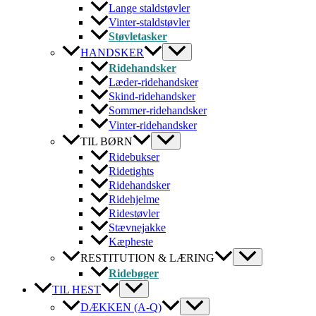
Lange staldstøvler
Vinter-staldstøvler
Støvletasker
HANDSKER
Ridehandsker
Læder-ridehandsker
Skind-ridehandsker
Sommer-ridehandsker
Vinter-ridehandsker
TIL BØRN
Ridebukser
Ridetights
Ridehandsker
Ridehjelme
Ridestøvler
Stævnejakke
Kæpheste
RESTITUTION & LÆRING
Ridebøger
TIL HEST
DÆKKEN (A-Q)