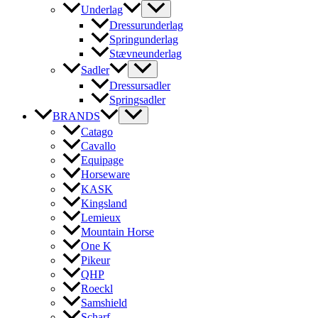
Underlag
Dressurunderlag
Springunderlag
Stævneunderlag
Sadler
Dressursadler
Springsadler
BRANDS
Catago
Cavallo
Equipage
Horseware
KASK
Kingsland
Lemieux
Mountain Horse
One K
Pikeur
QHP
Roeckl
Samshield
Scharf