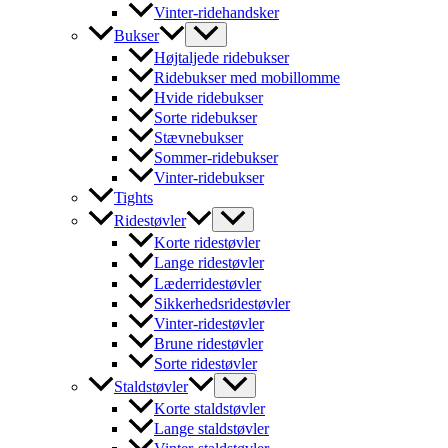
Vinter-ridehandsker
Bukser
Højtaljede ridebukser
Ridebukser med mobillomme
Hvide ridebukser
Sorte ridebukser
Stævnebukser
Sommer-ridebukser
Vinter-ridebukser
Tights
Ridestøvler
Korte ridestøvler
Lange ridestøvler
Læderridestøvler
Sikkerhedsridestøvler
Vinter-ridestøvler
Brune ridestøvler
Sorte ridestøvler
Staldstøvler
Korte staldstøvler
Lange staldstøvler