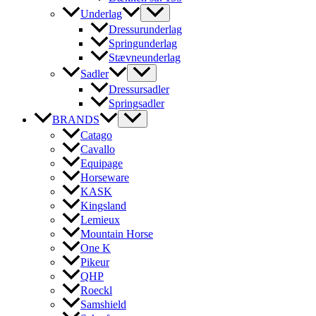
Underlag
Dressurunderlag
Springunderlag
Stævneunderlag
Sadler
Dressursadler
Springsadler
BRANDS
Catago
Cavallo
Equipage
Horseware
KASK
Kingsland
Lemieux
Mountain Horse
One K
Pikeur
QHP
Roeckl
Samshield