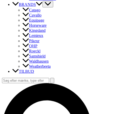
BRANDS
Catago
Cavallo
Equipage
Horseware
Kingsland
Lemieux
Pikeur
QHP
Roeckl
Samshield
Waldhausen
Weatherbeeta
TILBUD
Søg
efter:
Søg