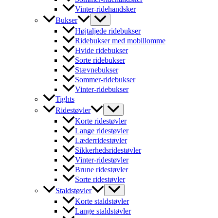
Vinter-ridehandsker
Bukser
Højtaljede ridebukser
Ridebukser med mobillomme
Hvide ridebukser
Sorte ridebukser
Stævnebukser
Sommer-ridebukser
Vinter-ridebukser
Tights
Ridestøvler
Korte ridestøvler
Lange ridestøvler
Læderridestøvler
Sikkerhedsridestøvler
Vinter-ridestøvler
Brune ridestøvler
Sorte ridestøvler
Staldstøvler
Korte staldstøvler
Lange staldstøvler