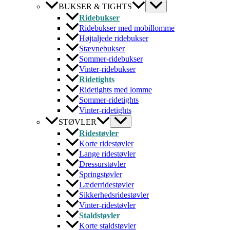
BUKSER & TIGHTS
Ridebukser
Ridebukser med mobillomme
Højtaljede ridebukser
Stævnebukser
Sommer-ridebukser
Vinter-ridebukser
Ridetights
Ridetights med lomme
Sommer-ridetights
Vinter-ridetights
STØVLER
Ridestøvler
Korte ridestøvler
Lange ridestøvler
Dressurstøvler
Springstøvler
Læderridestøvler
Sikkerhedsridestøvler
Vinter-ridestøvler
Staldstøvler
Korte staldstøvler