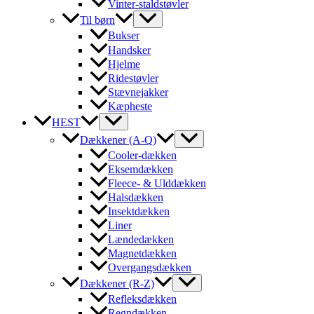
Vinter-staldstøvler
Til børn
Bukser
Handsker
Hjelme
Ridestøvler
Stævnejakker
Kæpheste
HEST
Dækkener (A-Q)
Cooler-dækken
Eksemdækken
Fleece- & Ulddækken
Halsdækken
Insektdækken
Liner
Lændedækken
Magnetdækken
Overgangsdækken
Dækkener (R-Z)
Refleksdækken
Regndækken