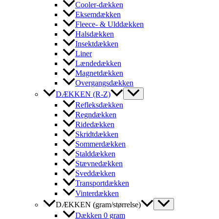
Cooler-dækken
Eksemdækken
Fleece- & Ulddækken
Halsdækken
Insektdækken
Liner
Lændedækken
Magnetdækken
Overgangsdækken
DÆKKEN (R-Z)
Refleksdækken
Regndækken
Ridedækken
Skridtdækken
Sommerdækken
Stalddækken
Stævnedækken
Sveddækken
Transportdækken
Vinterdækken
DÆKKEN (gram/størrelse)
Dækken 0 gram