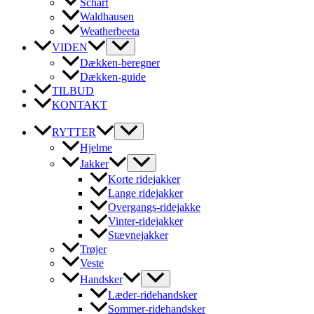
Scharf
Waldhausen
Weatherbeeta
VIDEN
Dækken-beregner
Dækken-guide
TILBUD
KONTAKT
RYTTER
Hjelme
Jakker
Korte ridejakker
Lange ridejakker
Overgangs-ridejakke
Vinter-ridejakker
Stævnejakker
Trøjer
Veste
Handsker
Læder-ridehandsker
Sommer-ridehandsker