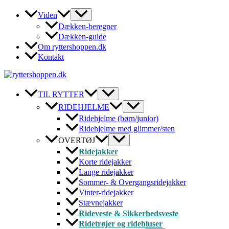
Gå
Viden
til
Dækken-beregner
indholdet
Dækken-guide
Om ryttershoppen.dk
Kontakt
TIL RYTTER
RIDEHJELME
Ridehjelme (børn/junior)
Ridehjelme med glimmer/sten
OVERTØJ
Ridejakker
Korte ridejakker
Lange ridejakker
Sommer- & Overgangsridejakker
Vinter-ridejakker
Stævnejakker
Rideveste & Sikkerhedsveste
Ridetrøjer og ridebluser