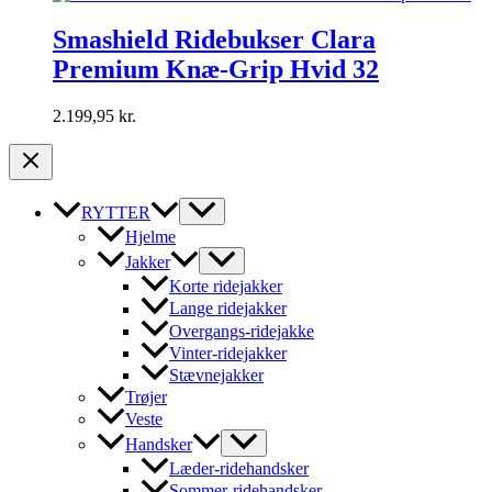
Smashield Ridebukser Clara
Premium Knæ-Grip Hvid 32
2.199,95
kr.
RYTTER
Hjelme
Jakker
Korte ridejakker
Lange ridejakker
Overgangs-ridejakke
Vinter-ridejakker
Stævnejakker
Trøjer
Veste
Handsker
Læder-ridehandsker
Sommer-ridehandsker