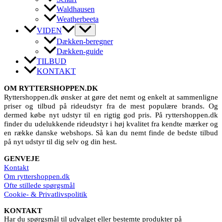
Waldhausen
Weatherbeeta
VIDEN
Dækken-beregner
Dækken-guide
TILBUD
KONTAKT
OM RYTTERSHOPPEN.DK
Ryttershoppen.dk ønsker at gøre det nemt og enkelt at sammenligne
priser og tilbud på rideudstyr fra de mest populære brands. Og
dermed købe nyt udstyr til en rigtig god pris. På ryttershoppen.dk
finder du udelukkende rideudstyr i høj kvalitet fra kendte mærker og
en række danske webshops. Så kan du nemt finde de bedste tilbud
på nyt udstyr til dig selv og din hest.
GENVEJE
Kontakt
Om ryttershoppen.dk
Ofte stillede spørgsmål
Cookie- & Privatlivspolitik
KONTAKT
Har du spørgsmål til udvalget eller bestemte produkter på