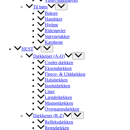
Vinter-staldstøvler
Til børn
Bukser
Handsker
Hjelme
Ridestøvler
Stævnejakker
Kæpheste
HEST
Dækkener (A-Q)
Cooler-dækken
Eksemdækken
Fleece- & Ulddækken
Halsdækken
Insektdækken
Liner
Lændedækken
Magnetdækken
Overgangsdækken
Dækkener (R-Z)
Refleksdækken
Regndækken