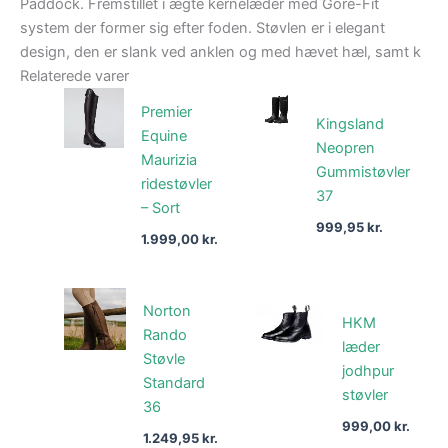
Paddock. Fremstillet i ægte kernelæder med Gore-Fit
system der former sig efter foden. Støvlen er i elegant
design, den er slank ved anklen og med hævet hæl, samt k
Relaterede varer
Premier
Kingsland
Equine
Neopren
Maurizia
Gummistøvler
ridestøvler
37
– Sort
999,95
kr.
1.999,00
kr.
Norton
HKM
Rando
læder
Støvle
jodhpur
Standard
støvler
36
999,00
kr.
1.249,95
kr.