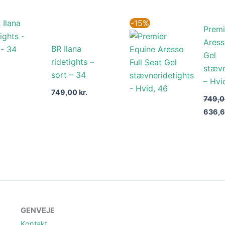
Den
-15%
Premi
oprin
pris
Aress
var:
BR Ilana
Gel
749,00
ridetights –
stævn
sort – 34
– Hvi
749,00
kr.
749,
636,
GENVEJE
Kontakt