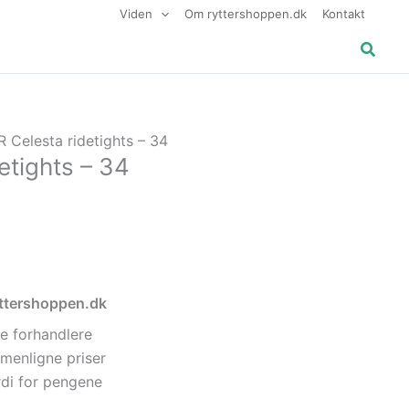
Viden
Om ryttershoppen.dk
Kontakt
Søg
R Celesta ridetights – 34
etights – 34
ryttershoppen.dk
e forhandlere
menligne priser
di for pengene