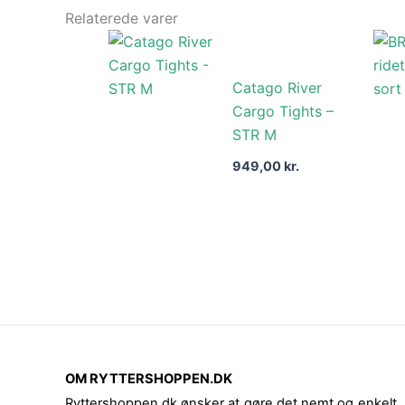
Relaterede varer
Catago River
Cargo Tights –
STR M
949,00
kr.
OM RYTTERSHOPPEN.DK
Ryttershoppen.dk ønsker at gøre det nemt og enkelt