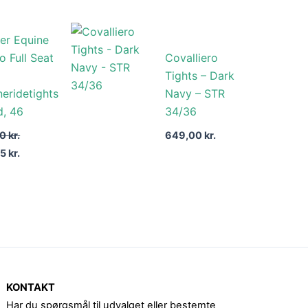
Den
er Equine
delige
aktuelle
pris
o Full Seat
Covalliero
er:
Tights – Dark
 kr..
636,65 kr..
eridetights
Navy – STR
d, 46
34/36
00
kr.
649,00
kr.
65
kr.
KONTAKT
Har du spørgsmål til udvalget eller bestemte