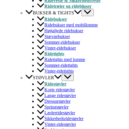
Rideveste & Sikkerhedsveste
Ridetrøjer og ridebluser
BUKSER & TIGHTS
Ridebukser
Ridebukser med mobillomme
Højtaljede ridebukser
Stævnebukser
Sommer-ridebukser
Vinter-ridebukser
Ridetights
Ridetights med lomme
Sommer-ridetights
Vinter-ridetights
STØVLER
Ridestøvler
Korte ridestøvler
Lange ridestøvler
Dressurstøvler
Springstøvler
Læderridestøvler
Sikkerhedsridestøvler
Vinter-ridestøvler