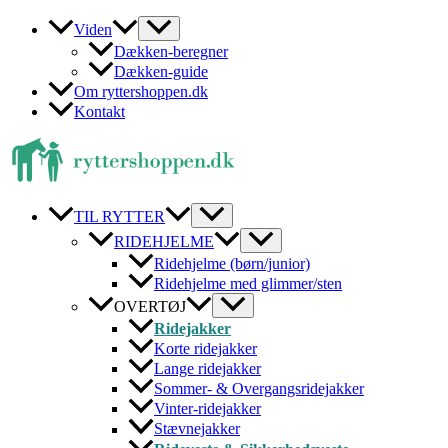
Gå
Viden
til
Dækken-beregner
indholdet
Dækken-guide
Om ryttershoppen.dk
Kontakt
TIL RYTTER
RIDEHJELME
Ridehjelme (børn/junior)
Ridehjelme med glimmer/sten
OVERTØJ
Ridejakker
Korte ridejakker
Lange ridejakker
Sommer- & Overgangsridejakker
Vinter-ridejakker
Stævnejakker