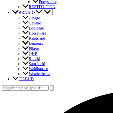
Ponysadler
RESTITUTION
BRANDS
Catago
Cavallo
Equipage
Horseware
Kingsland
Lemieux
Pikeur
QHP
Roeckl
Samshield
Waldhausen
Weatherbeeta
TILBUD
Søg
efter:
Søg