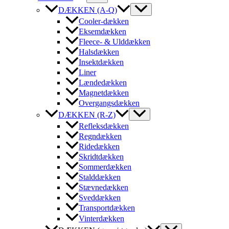
DÆKKEN (A-Q)
Cooler-dækken
Eksemdækken
Fleece- & Ulddækken
Halsdækken
Insektdækken
Liner
Lændedækken
Magnetdækken
Overgangsdækken
DÆKKEN (R-Z)
Refleksdækken
Regndækken
Ridedækken
Skridtdækken
Sommerdækken
Stalddækken
Stævnedækken
Sveddækken
Transportdækken
Vinterdækken