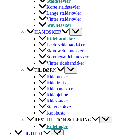
Staldstøvler
Korte staldstøvler
Lange staldstøvler
Vinter-staldstøvler
Støvletasker
HANDSKER
Ridehandsker
Læder-ridehandsker
Skind-ridehandsker
Sommer-ridehandsker
Vinter-ridehandsker
TIL BØRN
Ridebukser
Ridetights
Ridehandsker
Ridehjelme
Ridestøvler
Stævnejakke
Kæpheste
RESTITUTION & LÆRING
Ridebøger
TIL HEST