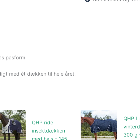
as pasform.
igt med ét dækken til hele året.
QHP L
QHP ride
vinter
insektdækken
300 g 
med hals – 145