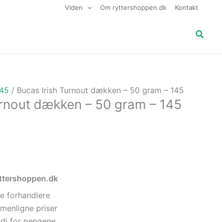
Viden
Om ryttershoppen.dk
Kontakt
Søg
145
/ Bucas Irish Turnout dækken – 50 gram – 145
urnout dækken – 50 gram – 145
ryttershoppen.dk
e forhandlere
menligne priser
di for pengene