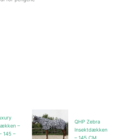
uxury
QHP Zebra
dækken –
Insektdækken
– 145 –
– 145 CM