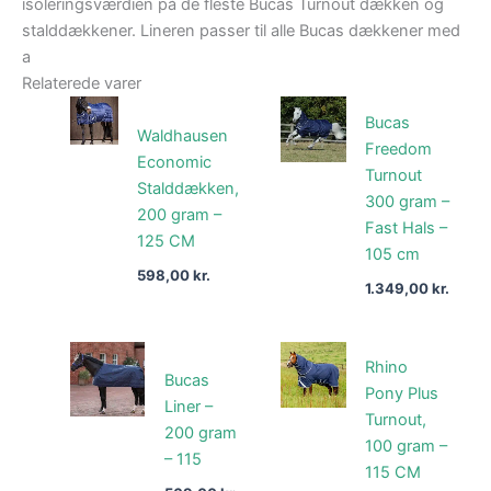
isoleringsværdien på de fleste Bucas Turnout dækken og
stalddækkener. Lineren passer til alle Bucas dækkener med
a
Relaterede varer
Bucas
Waldhausen
Freedom
Economic
Turnout
Stalddækken,
300 gram –
200 gram –
Fast Hals –
125 CM
105 cm
598,00
kr.
1.349,00
kr.
Rhino
Bucas
Pony Plus
Liner –
Turnout,
200 gram
100 gram –
– 115
115 CM