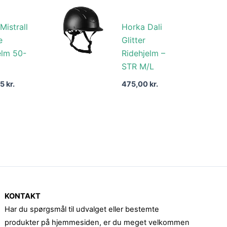
Mistrall
Horka Dali
e
Glitter
elm 50-
Ridehjelm –
STR M/L
95
kr.
475,00
kr.
KONTAKT
Har du spørgsmål til udvalget eller bestemte
produkter på hjemmesiden, er du meget velkommen