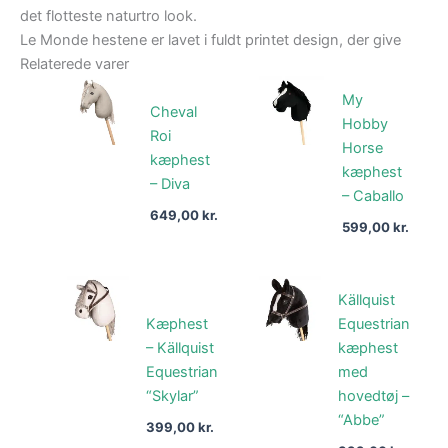
det flotteste naturtro look.
Le Monde hestene er lavet i fuldt printet design, der give
Relaterede varer
My
Cheval
Hobby
Roi
Horse
kæphest
kæphest
– Diva
– Caballo
649,00
kr.
599,00
kr.
Källquist
Kæphest
Equestrian
– Källquist
kæphest
Equestrian
med
“Skylar”
hovedtøj –
“Abbe”
399,00
kr.