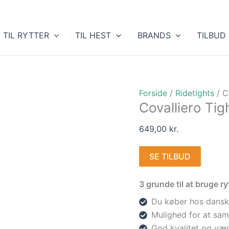
TIL RYTTER
TIL HEST
BRANDS
TILBUD
Forside
/
Ridetights
/ C
Covalliero Ti
649,00
kr.
SE TILBUD
3 grunde til at bruge 
Du køber hos dansk
Mulighed for at sam
God kvalitet og vær