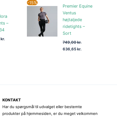
Den
Den
-15%
Premier Equine
oprindelige
aktuelle
pris
pris
Ventus
var:
er:
dora
højtaljede
749,00 kr..
636,65 kr..
hts –
ridetights –
 34
Sort
0
kr.
749,00
kr.
636,65
kr.
KONTAKT
Har du spørgsmål til udvalget eller bestemte
produkter på hjemmesiden, er du meget velkommen