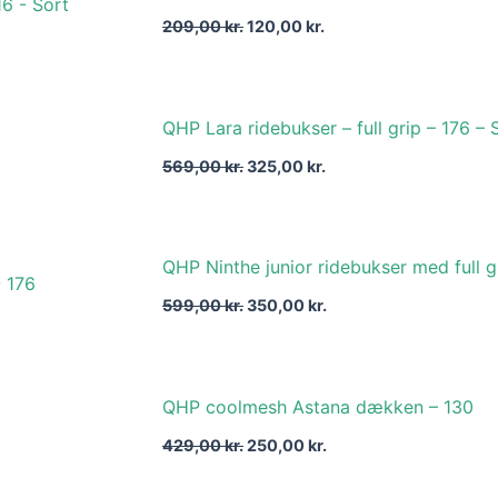
pris
pris
209,00
kr.
120,00
kr.
var:
er:
209,00 kr..
120,00 kr..
Den
Den
QHP Lara ridebukser – full grip – 176 – 
oprindelige
aktuelle
pris
pris
569,00
kr.
325,00
kr.
var:
er:
569,00 kr..
325,00 kr..
Den
Den
QHP Ninthe junior ridebukser med full g
oprindelige
aktuelle
pris
pris
599,00
kr.
350,00
kr.
var:
er:
599,00 kr..
350,00 kr..
Den
Den
QHP coolmesh Astana dækken – 130
oprindelige
aktuelle
pris
pris
429,00
kr.
250,00
kr.
var:
er:
429,00 kr..
250,00 kr..