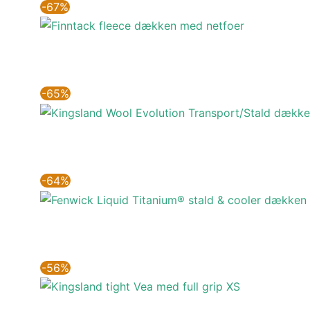
-67%
-65%
-64%
-56%