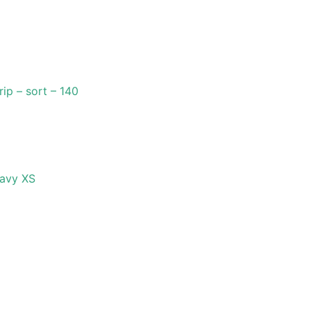
ip – sort – 140
Navy XS