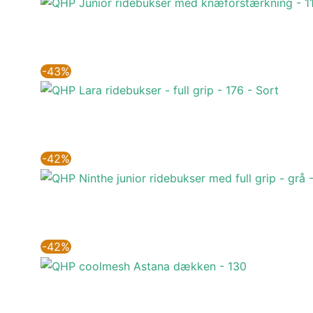
-43%
-42%
-42%