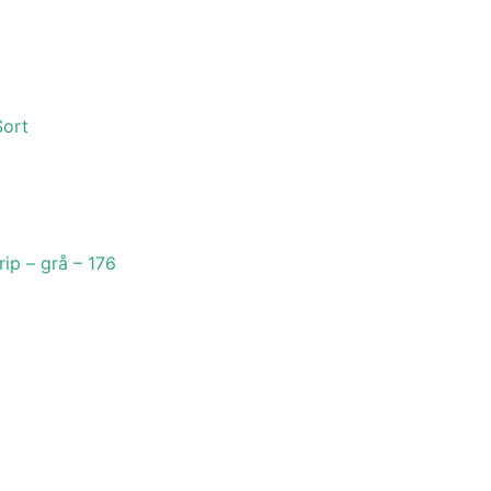
Sort
rip – grå – 176