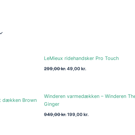
Den
Den
LeMieux ridehandsker Pro Touch
oprindelige
aktuelle
pris
pris
299,00
kr.
49,00
kr.
var:
er:
299,00 kr..
49,00 kr..
Den
Den
Winderen varmedækken – Winderen Th
oprindelige
aktuelle
pris
pris
Ginger
var:
er:
949,00 kr..
199,00 kr..
949,00
kr.
199,00
kr.