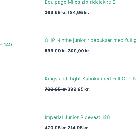
Equipage Miles zip ridejakke S
oprindelige
aktuelle
pris
pris
369,95
kr.
184,95
kr.
var:
er:
369,95 kr..
184,95 kr..
Den
Den
QHP Ninthe junior ridebukser med full gr
oprindelige
aktuelle
pris
pris
599,00
kr.
300,00
kr.
var:
er:
599,00 kr..
300,00 kr..
Den
Den
Kingsland Tight Katinka med Full Grip 
oprindelige
aktuelle
pris
pris
799,95
kr.
399,95
kr.
var:
er:
799,95 kr..
399,95 kr..
Den
Den
Imperial Junior Ridevest 128
oprindelige
aktuelle
pris
pris
429,95
kr.
214,95
kr.
var:
er:
429,95 kr..
214,95 kr..