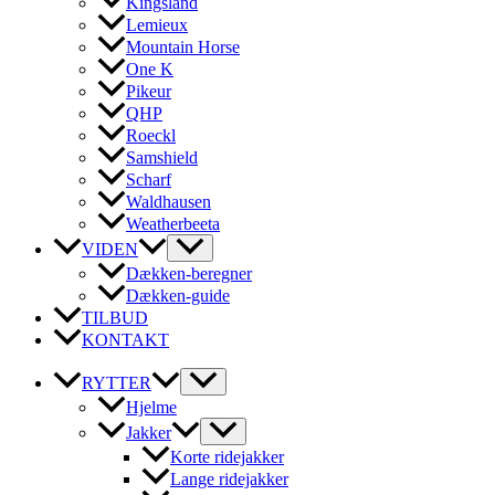
Kingsland
Lemieux
Mountain Horse
One K
Pikeur
QHP
Roeckl
Samshield
Scharf
Waldhausen
Weatherbeeta
VIDEN
Dækken-beregner
Dækken-guide
TILBUD
KONTAKT
RYTTER
Hjelme
Jakker
Korte ridejakker
Lange ridejakker