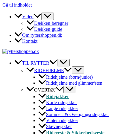
Gå til indholdet
Viden
Dækken-beregner
Dækken-guide
Om ryttershoppen.dk
Kontakt
TIL RYTTER
RIDEHJELME
Ridehjelme (børn/junior)
Ridehjelme med glimmer/sten
OVERTØJ
Ridejakker
Korte ridejakker
Lange ridejakker
Sommer- & Overgangsridejakker
Vinter-ridejakker
Stævnejakker
Rideveste & Sikkerhedsveste