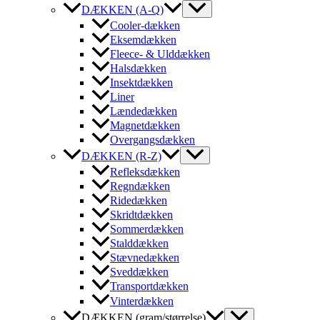
DÆKKEN (A-Q)
Cooler-dækken
Eksemdækken
Fleece- & Ulddækken
Halsdækken
Insektdækken
Liner
Lændedækken
Magnetdækken
Overgangsdækken
DÆKKEN (R-Z)
Refleksdækken
Regndækken
Ridedækken
Skridtdækken
Sommerdækken
Stalddækken
Stævnedækken
Sveddækken
Transportdækken
Vinterdækken
DÆKKEN (gram/størrelse)