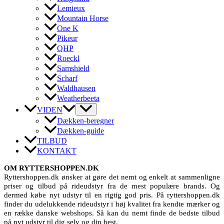
Lemieux
Mountain Horse
One K
Pikeur
QHP
Roeckl
Samshield
Scharf
Waldhausen
Weatherbeeta
VIDEN
Dækken-beregner
Dækken-guide
TILBUD
KONTAKT
OM RYTTERSHOPPEN.DK
Ryttershoppen.dk ønsker at gøre det nemt og enkelt at sammenligne
priser og tilbud på rideudstyr fra de mest populære brands. Og
dermed købe nyt udstyr til en rigtig god pris. På ryttershoppen.dk
finder du udelukkende rideudstyr i høj kvalitet fra kendte mærker og
en række danske webshops. Så kan du nemt finde de bedste tilbud
på nyt udstyr til dig selv og din hest.