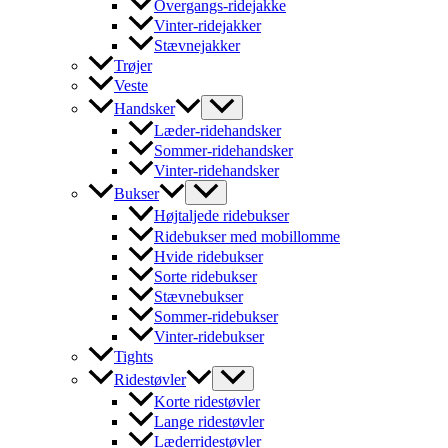
Overgangs-ridejakke
Vinter-ridejakker
Stævnejakker
Trøjer
Veste
Handsker
Læder-ridehandsker
Sommer-ridehandsker
Vinter-ridehandsker
Bukser
Højtaljede ridebukser
Ridebukser med mobillomme
Hvide ridebukser
Sorte ridebukser
Stævnebukser
Sommer-ridebukser
Vinter-ridebukser
Tights
Ridestøvler
Korte ridestøvler
Lange ridestøvler
Læderridestøvler