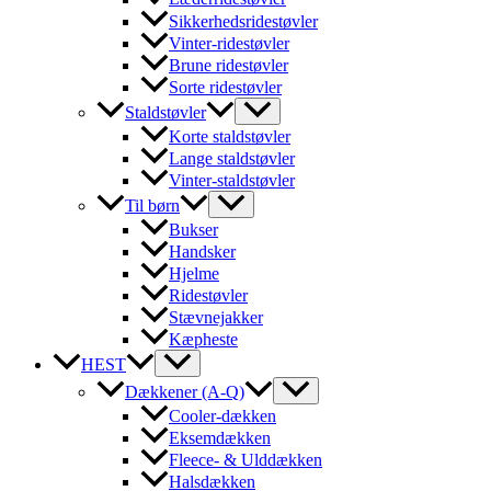
Sikkerhedsridestøvler
Vinter-ridestøvler
Brune ridestøvler
Sorte ridestøvler
Staldstøvler
Korte staldstøvler
Lange staldstøvler
Vinter-staldstøvler
Til børn
Bukser
Handsker
Hjelme
Ridestøvler
Stævnejakker
Kæpheste
HEST
Dækkener (A-Q)
Cooler-dækken
Eksemdækken
Fleece- & Ulddækken
Halsdækken