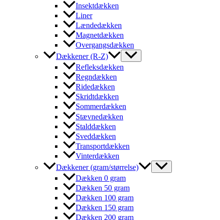
Insektdækken
Liner
Lændedækken
Magnetdækken
Overgangsdækken
Dækkener (R-Z)
Refleksdækken
Regndækken
Ridedækken
Skridtdækken
Sommerdækken
Stævnedækken
Stalddækken
Sveddækken
Transportdækken
Vinterdækken
Dækkener (gram/størrelse)
Dækken 0 gram
Dækken 50 gram
Dækken 100 gram
Dækken 150 gram
Dækken 200 gram