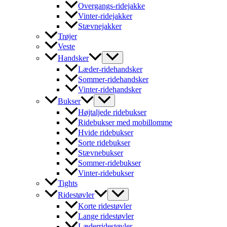
Overgangs-ridejakke
Vinter-ridejakker
Stævnejakker
Trøjer
Veste
Handsker
Læder-ridehandsker
Sommer-ridehandsker
Vinter-ridehandsker
Bukser
Højtaljede ridebukser
Ridebukser med mobillomme
Hvide ridebukser
Sorte ridebukser
Stævnebukser
Sommer-ridebukser
Vinter-ridebukser
Tights
Ridestøvler
Korte ridestøvler
Lange ridestøvler
Læderridestøvler