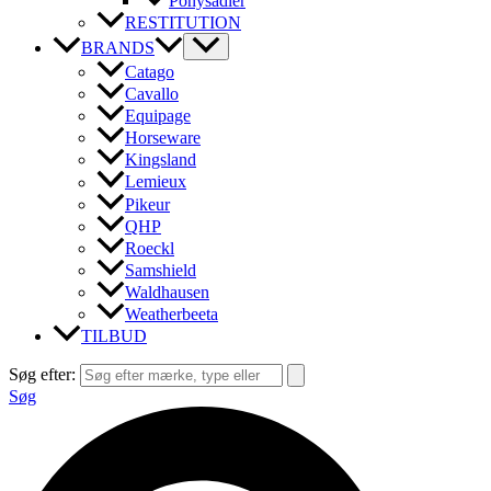
Ponysadler
RESTITUTION
BRANDS
Catago
Cavallo
Equipage
Horseware
Kingsland
Lemieux
Pikeur
QHP
Roeckl
Samshield
Waldhausen
Weatherbeeta
TILBUD
Søg efter:
Søg