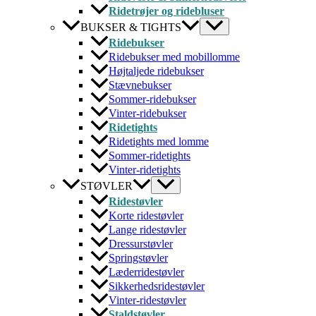
Ridetrøjer og ridebluser
BUKSER & TIGHTS
Ridebukser
Ridebukser med mobillomme
Højtaljede ridebukser
Stævnebukser
Sommer-ridebukser
Vinter-ridebukser
Ridetights
Ridetights med lomme
Sommer-ridetights
Vinter-ridetights
STØVLER
Ridestøvler
Korte ridestøvler
Lange ridestøvler
Dressurstøvler
Springstøvler
Læderridestøvler
Sikkerhedsridestøvler
Vinter-ridestøvler
Staldstøvler