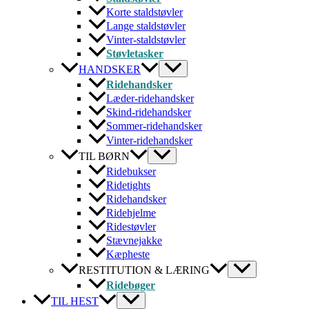
Korte staldstøvler
Lange staldstøvler
Vinter-staldstøvler
Støvletasker
HANDSKER
Ridehandsker
Læder-ridehandsker
Skind-ridehandsker
Sommer-ridehandsker
Vinter-ridehandsker
TIL BØRN
Ridebukser
Ridetights
Ridehandsker
Ridehjelme
Ridestøvler
Stævnejakke
Kæpheste
RESTITUTION & LÆRING
Ridebøger
TIL HEST