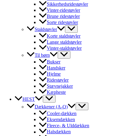
Sikkerhedsridestøvler
Vinter-ridestøvler
Brune ridestøvler
Sorte ridestøvler
Staldstøvler
Korte staldstøvler
Lange staldstøvler
Vinter-staldstøvler
Til børn
Bukser
Handsker
Hjelme
Ridestøvler
Stævnejakker
Kæpheste
HEST
Dækkener (A-Q)
Cooler-dækken
Eksemdækken
Fleece- & Ulddækken
Halsdækken