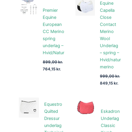
pris
pris
pris
pris
Equine
var:
er:
var:
er:
Premier
Capella
899,00 kr..
764,15 kr..
999,00 kr..
849,15 
Equine
Close
European
Contact
CC Merino
Merino
spring
Wool
underlag –
Underlag
Hvid/Natur
– spring –
Hvid/natur
899,00
kr.
merino
764,15
kr.
999,00
kr.
849,15
kr.
Equestro
Quilted
Eskadron
Dressur
Underlag
underlag
Classic