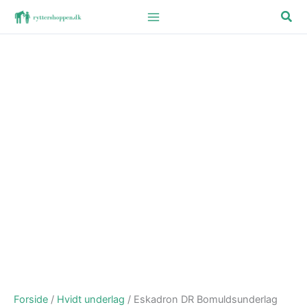
Gå
Søg
til
indholdet
Forside
/
Hvidt underlag
/ Eskadron DR Bomuldsunderlag