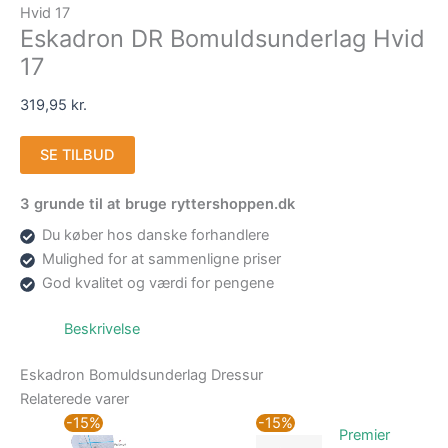
Hvid 17
Eskadron DR Bomuldsunderlag Hvid
17
319,95
kr.
SE TILBUD
3 grunde til at bruge ryttershoppen.dk
Du køber hos danske forhandlere
Mulighed for at sammenligne priser
God kvalitet og værdi for pengene
Beskrivelse
Eskadron Bomuldsunderlag Dressur
Relaterede varer
Den
Den
Den
Den
-15%
-15%
Premier
oprindelige
aktuelle
oprindelige
aktuell