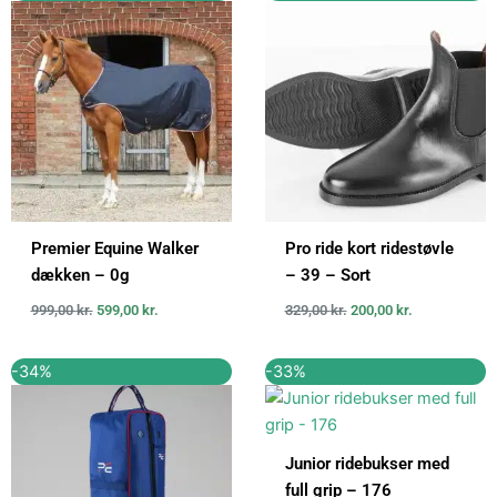
oprindelige
aktuelle
oprindelige
aktuelle
pris
pris
pris
pris
var:
er:
var:
er:
999,00 kr..
599,00 kr..
329,00 kr..
200,00 kr..
Premier Equine Walker
Pro ride kort ridestøvle
dækken – 0g
– 39 – Sort
999,00
kr.
599,00
kr.
329,00
kr.
200,00
kr.
Den
Den
Den
Den
-34%
-33%
oprindelige
aktuelle
oprindelige
aktuelle
pris
pris
pris
pris
var:
er:
var:
er:
349,00 kr..
229,00 kr..
299,00 kr..
200,00 kr..
Junior ridebukser med
full grip – 176