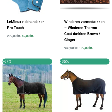
LeMieux ridehandsker
Winderen varmedækken
Pro Touch
– Winderen Thermo
Coat dækken Brown /
299,00
kr.
49,00
kr.
Ginger
949,00
kr.
199,00
kr.
Den
Den
Den
Den
-67%
-65%
oprindelige
aktuelle
oprindelige
aktuelle
pris
pris
pris
pris
var:
er:
var:
er:
899,00 kr..
299,00 kr..
1.999,95 kr..
699,95 kr..