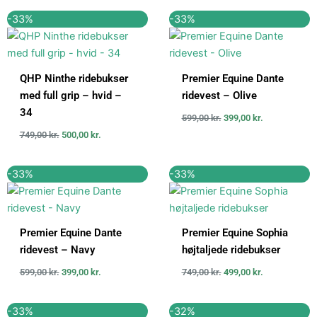
Den
Den
Den
Den
-33%
-33%
oprindelige
aktuelle
oprindelige
aktuelle
pris
pris
pris
pris
var:
er:
var:
er:
749,00 kr..
500,00 kr..
599,00 kr..
399,00 kr..
QHP Ninthe ridebukser
Premier Equine Dante
med full grip – hvid –
ridevest – Olive
34
599,00
kr.
399,00
kr.
749,00
kr.
500,00
kr.
Den
Den
Den
Den
-33%
-33%
oprindelige
aktuelle
oprindelige
aktuelle
pris
pris
pris
pris
var:
er:
var:
er:
599,00 kr..
399,00 kr..
749,00 kr..
499,00 kr..
Premier Equine Dante
Premier Equine Sophia
ridevest – Navy
højtaljede ridebukser
599,00
kr.
399,00
kr.
749,00
kr.
499,00
kr.
Den
Den
Den
Den
-33%
-32%