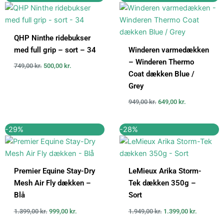
oprindelige
aktuelle
oprindelige
aktuelle
pris
pris
pris
pris
var:
er:
var:
er:
749,00 kr..
500,00 kr..
949,00 kr..
649,00 kr..
QHP Ninthe ridebukser
med full grip – sort – 34
Winderen varmedækken
– Winderen Thermo
749,00
kr.
500,00
kr.
Coat dækken Blue /
Grey
949,00
kr.
649,00
kr.
Den
Den
Den
Den
-29%
-28%
oprindelige
aktuelle
oprindelige
aktuelle
pris
pris
pris
pris
var:
er:
var:
er:
1.399,00 kr..
999,00 kr..
1.949,00 kr..
1.399,00 k
Premier Equine Stay-Dry
LeMieux Arika Storm-
Mesh Air Fly dækken –
Tek dækken 350g –
Blå
Sort
1.399,00
kr.
999,00
kr.
1.949,00
kr.
1.399,00
kr.