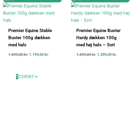
oprindelige
aktuelle
oprindelige
aktuelle
pris
pris
pris
pris
var:
er:
var:
er:
1.599,00 kr..
1.199,00 kr..
1.699,00 kr..
1.299,00 k
Premier Equine Stable
Premier Equine Buster
Buster 100g dækken
Hardy dækken 100g
med hals
med høj hals – Sort
1.599,00
kr.
1.199,00
kr.
1.699,00
kr.
1.299,00
kr.
1
2
3
4
5
6
7
→