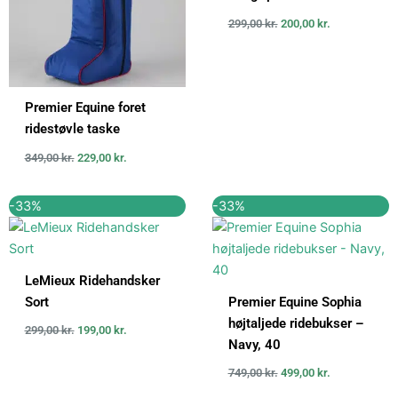
299,00
kr.
200,00
kr.
Premier Equine foret
ridestøvle taske
349,00
kr.
229,00
kr.
Den
Den
Den
Den
-33%
-33%
oprindelige
aktuelle
oprindelige
aktuelle
pris
pris
pris
pris
var:
er:
var:
er:
299,00 kr..
199,00 kr..
749,00 kr..
499,00 kr..
LeMieux Ridehandsker
Sort
Premier Equine Sophia
højtaljede ridebukser –
299,00
kr.
199,00
kr.
Navy, 40
749,00
kr.
499,00
kr.