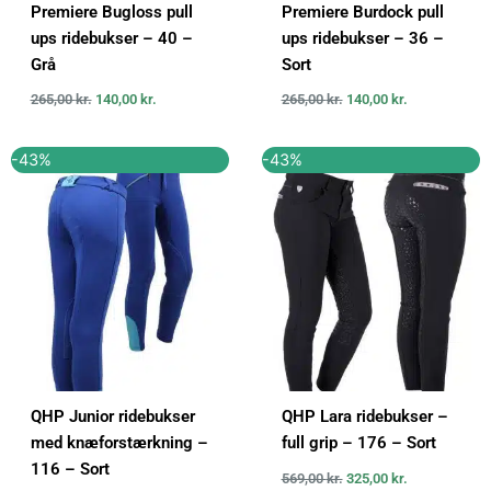
Premiere Bugloss pull
Premiere Burdock pull
ups ridebukser – 40 –
ups ridebukser – 36 –
Grå
Sort
265,00
kr.
140,00
kr.
265,00
kr.
140,00
kr.
Den
Den
Den
Den
-43%
-43%
oprindelige
aktuelle
oprindelige
aktuelle
pris
pris
pris
pris
var:
er:
var:
er:
209,00 kr..
120,00 kr..
569,00 kr..
325,00 kr..
QHP Junior ridebukser
QHP Lara ridebukser –
med knæforstærkning –
full grip – 176 – Sort
116 – Sort
569,00
kr.
325,00
kr.