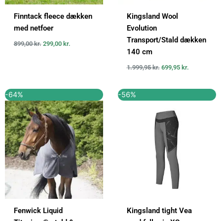
Finntack fleece dækken
Kingsland Wool
med netfoer
Evolution
Transport/Stald dækken
899,00
kr.
299,00
kr.
140 cm
1.999,95
kr.
699,95
kr.
Den
Den
Den
Den
-64%
-56%
oprindelige
aktuelle
oprindelige
aktuelle
pris
pris
pris
pris
var:
er:
var:
er:
2.799,00 kr..
999,00 kr..
799,95 kr..
349,95 kr..
Fenwick Liquid
Kingsland tight Vea