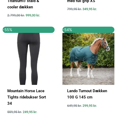
Titanium® stald &
med full grip XS
cooler dækken
799,95
kr.
349,95
kr.
2.799,00
kr.
999,00
kr.
Den
Den
Den
Den
-55%
-54%
oprindelige
aktuelle
oprindelige
aktuelle
pris
pris
pris
pris
var:
er:
var:
er:
559,95 kr..
249,95 kr..
649,95 kr..
299,95 kr..
Mountain Horse Lace
Lando Turnout Dækken
Tights ridebukser Sort
100 G 145 cm
34
649,95
kr.
299,95
kr.
559,95
kr.
249,95
kr.