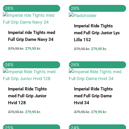
Den
Den
Den
Den
-26%
-26%
oprindelige
aktuelle
oprindelige
aktuelle
pris
pris
pris
pris
var:
er:
var:
er:
Imperial Ride Tights
379,95 kr..
279,95 kr..
379,95 kr..
279,95 kr..
Imperial ride Tights med
med Full Grip Junior Lys
Full Grip Dame Navy 34
Lilla 152
379,95
kr.
279,95
kr.
379,95
kr.
279,95
kr.
Den
Den
Den
Den
-26%
-26%
oprindelige
aktuelle
oprindelige
aktuelle
pris
pris
pris
pris
var:
er:
var:
er:
379,95 kr..
279,95 kr..
379,95 kr..
279,95 kr..
Imperial Ride Tights
Imperial Ride Tights
med Full Grip Junior
med Full Grip Dame
Hvid 128
Hvid 34
379,95
kr.
279,95
kr.
379,95
kr.
279,95
kr.
Den
Den
Den
Den
-25%
-24%