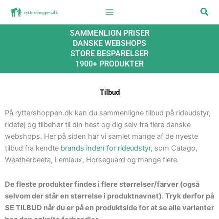
Gå
Søg
til
indholdet
SAMMENLIGN PRISER
DANSKE WEBSHOPS
STORE BESPARELSER
1900+ PRODUKTER
Tilbud
På ryttershoppen.dk kan du sammenligne tilbud på rideudstyr,
ridetøj og tilbehør til din hest og dig selv fra flere danske
webshops. Her på siden har vi samlet mange af de nyeste
tilbud fra kendte
brands inden for rideudstyr
, som Catago,
Weatherbeeta, Lemieux, Horseguard og mange flere.
De fleste produkter findes i flere størrelser/farver (også
selvom der står en størrelse i produktnavnet). Tryk derfor på
SE TILBUD når du er på en produktside for at se alle varianter