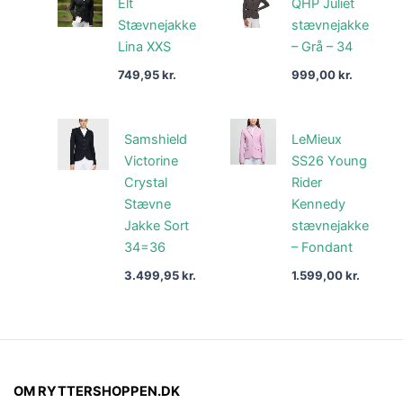
Elt
QHP Juliet
Stævnejakke
stævnejakke
Lina XXS
– Grå – 34
749,95
kr.
999,00
kr.
Samshield
LeMieux
Victorine
SS26 Young
Crystal
Rider
Stævne
Kennedy
Jakke Sort
stævnejakke
34=36
– Fondant
3.499,95
kr.
1.599,00
kr.
OM RYTTERSHOPPEN.DK