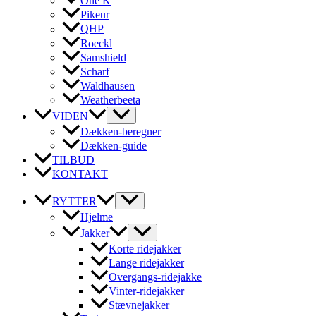
One K
Pikeur
QHP
Roeckl
Samshield
Scharf
Waldhausen
Weatherbeeta
VIDEN
Dækken-beregner
Dækken-guide
TILBUD
KONTAKT
RYTTER
Hjelme
Jakker
Korte ridejakker
Lange ridejakker
Overgangs-ridejakke
Vinter-ridejakker
Stævnejakker