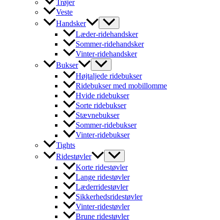
Trøjer
Veste
Handsker
Læder-ridehandsker
Sommer-ridehandsker
Vinter-ridehandsker
Bukser
Højtaljede ridebukser
Ridebukser med mobillomme
Hvide ridebukser
Sorte ridebukser
Stævnebukser
Sommer-ridebukser
Vinter-ridebukser
Tights
Ridestøvler
Korte ridestøvler
Lange ridestøvler
Læderridestøvler
Sikkerhedsridestøvler
Vinter-ridestøvler
Brune ridestøvler