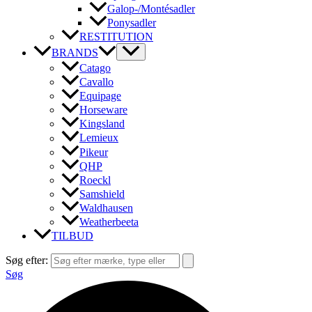
Galop-/Montésadler
Ponysadler
RESTITUTION
BRANDS
Catago
Cavallo
Equipage
Horseware
Kingsland
Lemieux
Pikeur
QHP
Roeckl
Samshield
Waldhausen
Weatherbeeta
TILBUD
Søg efter:
Søg