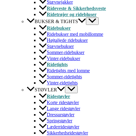
Stævnejakker
Rideveste & Sikkerhedsveste
Ridetrøjer og ridebluser
BUKSER & TIGHTS
Ridebukser
Ridebukser med mobillomme
Højtaljede ridebukser
Stævnebukser
Sommer-ridebukser
Vinter-ridebukser
Ridetights
Ridetights med lomme
Sommer-ridetights
Vinter-ridetights
STØVLER
Ridestøvler
Korte ridestøvler
Lange ridestøvler
Dressurstøvler
Springstøvler
Læderridestøvler
Sikkerhedsridestøvler