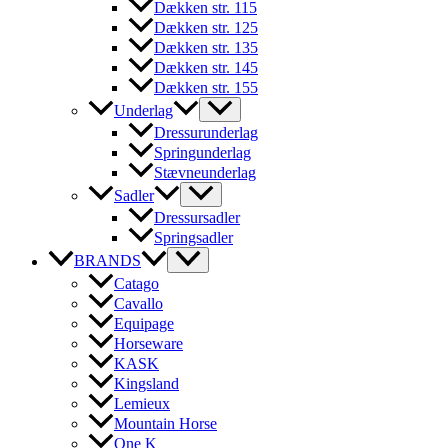
Dækken str. 115
Dækken str. 125
Dækken str. 135
Dækken str. 145
Dækken str. 155
Underlag
Dressurunderlag
Springunderlag
Stævneunderlag
Sadler
Dressursadler
Springsadler
BRANDS
Catago
Cavallo
Equipage
Horseware
KASK
Kingsland
Lemieux
Mountain Horse
One K