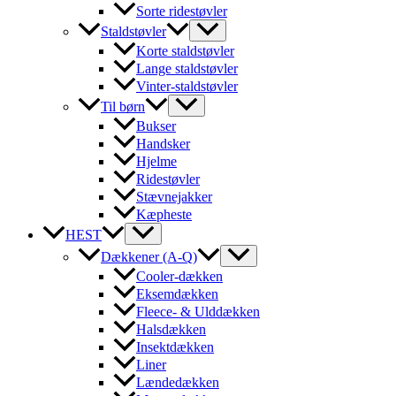
Sorte ridestøvler
Staldstøvler
Korte staldstøvler
Lange staldstøvler
Vinter-staldstøvler
Til børn
Bukser
Handsker
Hjelme
Ridestøvler
Stævnejakker
Kæpheste
HEST
Dækkener (A-Q)
Cooler-dækken
Eksemdækken
Fleece- & Ulddækken
Halsdækken
Insektdækken
Liner
Lændedækken