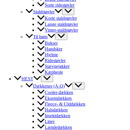
Sorte ridestøvler
Staldstøvler
Korte staldstøvler
Lange staldstøvler
Vinter-staldstøvler
Til børn
Bukser
Handsker
Hjelme
Ridestøvler
Stævnejakker
Kæpheste
HEST
Dækkener (A-Q)
Cooler-dækken
Eksemdækken
Fleece- & Ulddækken
Halsdækken
Insektdækken
Liner
Lændedækken