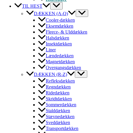
TIL HEST
DÆKKEN (A-Q)
Cooler-dækken
Eksemdækken
Fleece- & Ulddækken
Halsdækken
Insektdækken
Liner
Lændedækken
Magnetdækken
Overgangsdækken
DÆKKEN (R-Z)
Refleksdækken
Regndækken
Ridedækken
Skridtdækken
Sommerdækken
Stalddækken
Stævnedækken
Sveddækken
Transportdækken