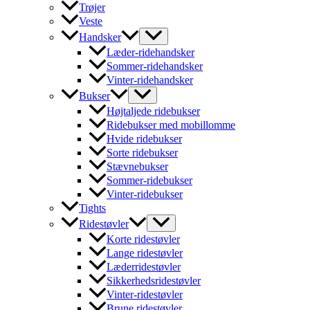
Trøjer
Veste
Handsker
Læder-ridehandsker
Sommer-ridehandsker
Vinter-ridehandsker
Bukser
Højtaljede ridebukser
Ridebukser med mobillomme
Hvide ridebukser
Sorte ridebukser
Stævnebukser
Sommer-ridebukser
Vinter-ridebukser
Tights
Ridestøvler
Korte ridestøvler
Lange ridestøvler
Læderridestøvler
Sikkerhedsridestøvler
Vinter-ridestøvler
Brune ridestøvler