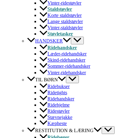
Vinter-ridestøvler
Staldstøvler
Korte staldstøvler
Lange staldstøvler
Vinter-staldstøvler
Støvletasker
HANDSKER
Ridehandsker
Læder-ridehandsker
Skind-ridehandsker
Sommer-ridehandsker
Vinter-ridehandsker
TIL BØRN
Ridebukser
Ridetights
Ridehandsker
Ridehjelme
Ridestøvler
Stævnejakke
Kæpheste
RESTITUTION & LÆRING
Ridebøger