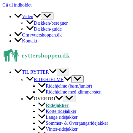
Gå til indholdet
Viden
Dækken-beregner
Dækken-guide
Om ryttershoppen.dk
Kontakt
TIL RYTTER
RIDEHJELME
Ridehjelme (børn/junior)
Ridehjelme med glimmer/sten
OVERTØJ
Ridejakker
Korte ridejakker
Lange ridejakker
Sommer- & Overgangsridejakker
Vinter-ridejakker