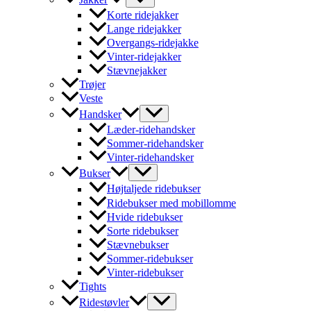
Korte ridejakker
Lange ridejakker
Overgangs-ridejakke
Vinter-ridejakker
Stævnejakker
Trøjer
Veste
Handsker
Læder-ridehandsker
Sommer-ridehandsker
Vinter-ridehandsker
Bukser
Højtaljede ridebukser
Ridebukser med mobillomme
Hvide ridebukser
Sorte ridebukser
Stævnebukser
Sommer-ridebukser
Vinter-ridebukser
Tights
Ridestøvler