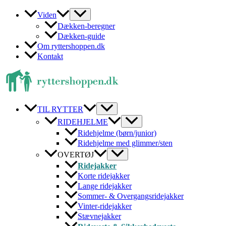
Gå
Viden
til
Dækken-beregner
indholdet
Dækken-guide
Om ryttershoppen.dk
Kontakt
TIL RYTTER
RIDEHJELME
Ridehjelme (børn/junior)
Ridehjelme med glimmer/sten
OVERTØJ
Ridejakker
Korte ridejakker
Lange ridejakker
Sommer- & Overgangsridejakker
Vinter-ridejakker
Stævnejakker