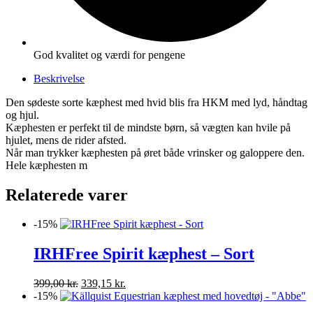
God kvalitet og værdi for pengene
Beskrivelse
Den sødeste sorte kæphest med hvid blis fra HKM med lyd, håndtag
og hjul.
Kæphesten er perfekt til de mindste børn, så vægten kan hvile på
hjulet, mens de rider afsted.
Når man trykker kæphesten på øret både vrinsker og galoppere den.
Hele kæphesten m
Relaterede varer
-15%
IRHFree Spirit kæphest – Sort
Den
Den
399,00
kr.
339,15
kr.
oprindelige
aktuelle
-15%
pris
pris