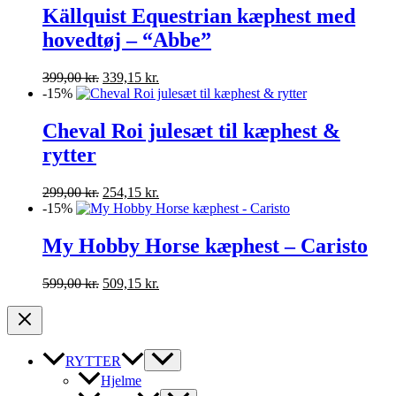
var:
er:
Källquist Equestrian kæphest med
399,00 kr..
339,15 kr..
hovedtøj – “Abbe”
Den
Den
399,00
kr.
339,15
kr.
oprindelige
aktuelle
-15%
pris
pris
var:
er:
Cheval Roi julesæt til kæphest &
399,00 kr..
339,15 kr..
rytter
Den
Den
299,00
kr.
254,15
kr.
oprindelige
aktuelle
-15%
pris
pris
var:
er:
My Hobby Horse kæphest – Caristo
299,00 kr..
254,15 kr..
Den
Den
599,00
kr.
509,15
kr.
oprindelige
aktuelle
pris
pris
var:
er:
599,00 kr..
509,15 kr..
RYTTER
Hjelme