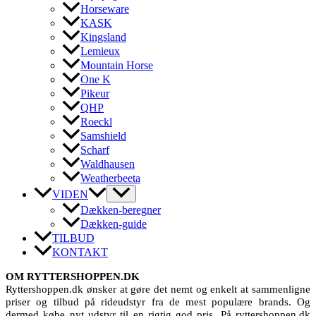
Horseware
KASK
Kingsland
Lemieux
Mountain Horse
One K
Pikeur
QHP
Roeckl
Samshield
Scharf
Waldhausen
Weatherbeeta
VIDEN
Dækken-beregner
Dækken-guide
TILBUD
KONTAKT
OM RYTTERSHOPPEN.DK
Ryttershoppen.dk ønsker at gøre det nemt og enkelt at sammenligne
priser og tilbud på rideudstyr fra de mest populære brands. Og
dermed købe nyt udstyr til en rigtig god pris. På ryttershoppen.dk