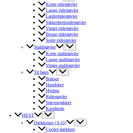
Korte ridestøvler
Lange ridestøvler
Læderridestøvler
Sikkerhedsridestøvler
Vinter-ridestøvler
Brune ridestøvler
Sorte ridestøvler
Staldstøvler
Korte staldstøvler
Lange staldstøvler
Vinter-staldstøvler
Til børn
Bukser
Handsker
Hjelme
Ridestøvler
Stævnejakker
Kæpheste
HEST
Dækkener (A-Q)
Cooler-dækken