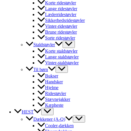
Korte ridestøvler
Lange ridestøvler
Læderridestøvler
Sikkerhedsridestøvler
Vinter-ridestøvler
Brune ridestøvler
Sorte ridestøvler
Staldstøvler
Korte staldstøvler
Lange staldstøvler
Vinter-staldstøvler
Til børn
Bukser
Handsker
Hjelme
Ridestøvler
Stævnejakker
Kæpheste
HEST
Dækkener (A-Q)
Cooler-dækken