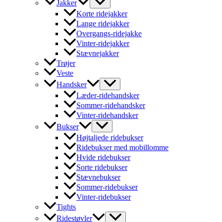
Jakker
Korte ridejakker
Lange ridejakker
Overgangs-ridejakke
Vinter-ridejakker
Stævnejakker
Trøjer
Veste
Handsker
Læder-ridehandsker
Sommer-ridehandsker
Vinter-ridehandsker
Bukser
Højtaljede ridebukser
Ridebukser med mobillomme
Hvide ridebukser
Sorte ridebukser
Stævnebukser
Sommer-ridebukser
Vinter-ridebukser
Tights
Ridestøvler