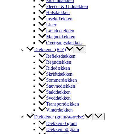
Eksemdækken
Fleece- & Ulddækken
Halsdækken
Insektdækken
Liner
Lændedækken
Magnetdækken
Overgangsdækken
Dækkener (R-Z)
Refleksdækken
Regndækken
Ridedækken
Skridtdækken
Sommerdækken
Stævnedækken
Stalddækken
Sveddækken
Transportdækken
Vinterdækken
Dækkener (gram/størrelse)
Dækken 0 gram
Dækken 50 gram