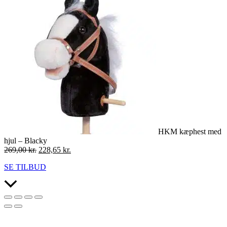
HKM kæphest med
hjul – Blacky
Den
Den
269,00
kr.
228,65
kr.
oprindelige
aktuelle
SE TILBUD
pris
pris
var:
er:
Scroll
269,00 kr..
228,65 kr..
to
Top