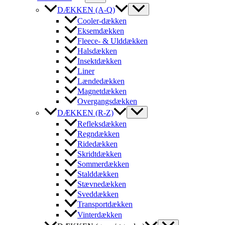
DÆKKEN (A-Q)
Cooler-dækken
Eksemdækken
Fleece- & Ulddækken
Halsdækken
Insektdækken
Liner
Lændedækken
Magnetdækken
Overgangsdækken
DÆKKEN (R-Z)
Refleksdækken
Regndækken
Ridedækken
Skridtdækken
Sommerdækken
Stalddækken
Stævnedækken
Sveddækken
Transportdækken
Vinterdækken