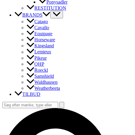
Ponysadler
RESTITUTION
BRANDS
Catago
Cavallo
Equipage
Horseware
Kingsland
Lemieux
Pikeur
QHP
Roeckl
Samshield
Waldhausen
Weatherbeeta
TILBUD
Søg
efter:
Søg