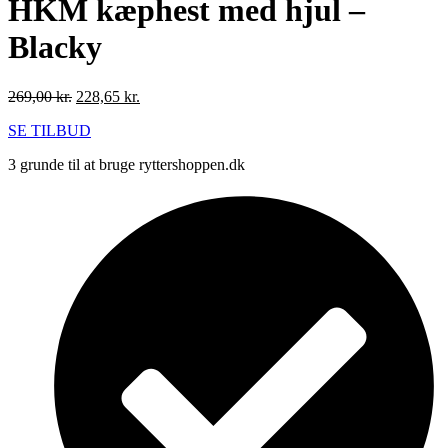
HKM kæphest med hjul –
Blacky
Den
Den
269,00
kr.
228,65
kr.
oprindelige
aktuelle
SE TILBUD
pris
pris
var:
er:
3 grunde til at bruge ryttershoppen.dk
269,00 kr..
228,65 kr..