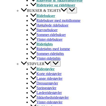
Rideveste & Sikkerhedsveste
Ridetrøjer og ridebluser
BUKSER & TIGHTS
Ridebukser
Ridebukser med mobillomme
Højtaljede ridebukser
Stævnebukser
Sommer-ridebukser
Vinter-ridebukser
Ridetights
Ridetights med lomme
Sommer-ridetights
Vinter-ridetights
STØVLER
Ridestøvler
Korte ridestøvler
Lange ridestøvler
Dressurstøvler
Springstøvler
Læderridestøvler
Sikkerhedsridestøvler
Vinter-ridestøvler