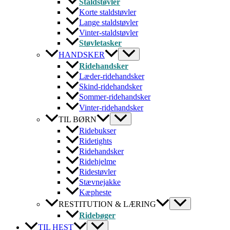
Staldstøvler
Korte staldstøvler
Lange staldstøvler
Vinter-staldstøvler
Støvletasker
HANDSKER
Ridehandsker
Læder-ridehandsker
Skind-ridehandsker
Sommer-ridehandsker
Vinter-ridehandsker
TIL BØRN
Ridebukser
Ridetights
Ridehandsker
Ridehjelme
Ridestøvler
Stævnejakke
Kæpheste
RESTITUTION & LÆRING
Ridebøger
TIL HEST