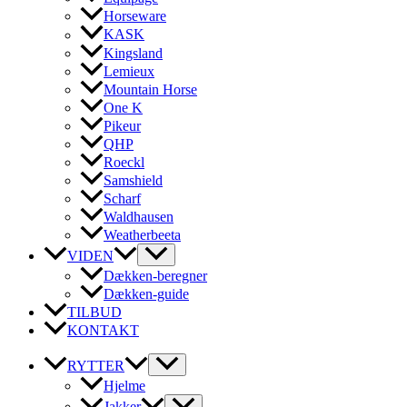
Horseware
KASK
Kingsland
Lemieux
Mountain Horse
One K
Pikeur
QHP
Roeckl
Samshield
Scharf
Waldhausen
Weatherbeeta
VIDEN
Dækken-beregner
Dækken-guide
TILBUD
KONTAKT
RYTTER
Hjelme
Jakker