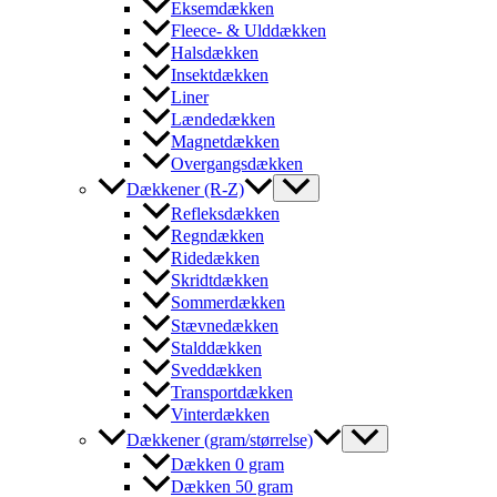
Eksemdækken
Fleece- & Ulddækken
Halsdækken
Insektdækken
Liner
Lændedækken
Magnetdækken
Overgangsdækken
Dækkener (R-Z)
Refleksdækken
Regndækken
Ridedækken
Skridtdækken
Sommerdækken
Stævnedækken
Stalddækken
Sveddækken
Transportdækken
Vinterdækken
Dækkener (gram/størrelse)
Dækken 0 gram
Dækken 50 gram