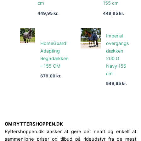
cm
155 cm
449,95
kr.
449,95
kr.
Imperial
HorseGuard
overgangs
Adapting
dækken
Regndækken
200 G
– 155 CM
Navy 155
cm
679,00
kr.
549,95
kr.
OM RYTTERSHOPPEN.DK
Ryttershoppen.dk ønsker at gøre det nemt og enkelt at
sammenligne priser og tilbud på rideudstyr fra de mest