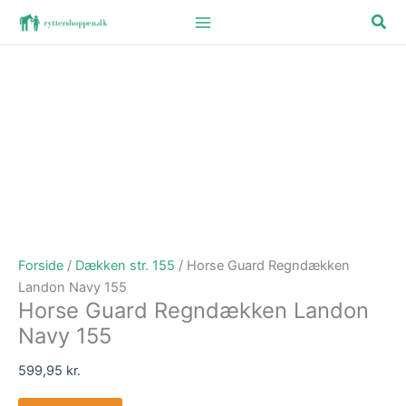
Gå
Søg
til
indholdet
Forside
/
Dækken str. 155
/ Horse Guard Regndækken
Landon Navy 155
Horse Guard Regndækken Landon
Navy 155
599,95
kr.