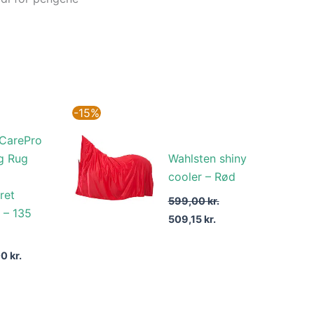
Den
Den
-15%
oprindelige
aktuelle
pris
pris
CarePro
var:
er:
g Rug
Wahlsten shiny
599,00 kr..
509,15 kr..
cooler – Rød
ret
599,00
kr.
 – 135
509,15
kr.
00
kr.