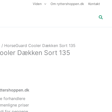
Viden
Om ryttershoppen.dk
Kontakt
Søg
n
/ HorseGuard Cooler Dækken Sort 135
ooler Dækken Sort 135
ryttershoppen.dk
e forhandlere
menligne priser
di for pengene