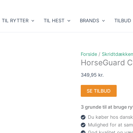
TIL RYTTER
TIL HEST
BRANDS
TILBUD
Forside
/
Skridtdække
HorseGuard C
349,95
kr.
SE TILBUD
3 grunde til at bruge 
Du køber hos dansk
Mulighed for at sam
God kvalitet og vær