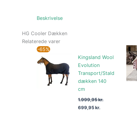
Beskrivelse
HG Cooler Dækken
Relaterede varer
Den
Den
-65%
oprindelige
aktuelle
Kingsland Wool
pris
pris
var:
er:
Evolution
1.999,95 kr..
699,95 kr..
Transport/Stald
dækken 140
cm
1.999,95
kr.
699,95
kr.