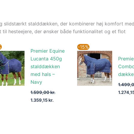
og slidstærkt stalddækken, der kombinerer høj komfort med 
il hesteejere, der ønsker både funktionalitet og et flot
Den
Den
Den
%
-15%
Premier Equine
oprindelige
aktuelle
oprinde
pris
pris
pris
Lucanta 450g
Premie
var:
er:
var:
stalddækken
Combo
1.599,00 kr..
1.359,15 kr..
1.499,00
med hals –
dække
Navy
1.499,
1.599,00
kr.
1.274,1
1.359,15
kr.