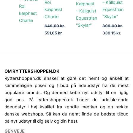
pris
pris
pris
pris
Roi
– Källquist
var:
er:
var:
er:
kæphest
Equestrian
649,00 kr..
551,65 kr..
399,00 kr..
339,15
Charlie
“Skylar”
649,00
kr.
399,00
kr.
551,65
kr.
339,15
kr.
OM RYTTERSHOPPEN.DK
Ryttershoppen.dk ønsker at gøre det nemt og enkelt at
sammenligne priser og tilbud på rideudstyr fra de mest
populære brands. Og dermed købe nyt udstyr til en rigtig
god pris. På ryttershoppen.dk finder du udelukkende
rideudstyr i høj kvalitet fra kendte mærker og en række
danske webshops. Så kan du nemt finde de bedste tilbud
på nyt udstyr til dig selv og din hest.
GENVEJE