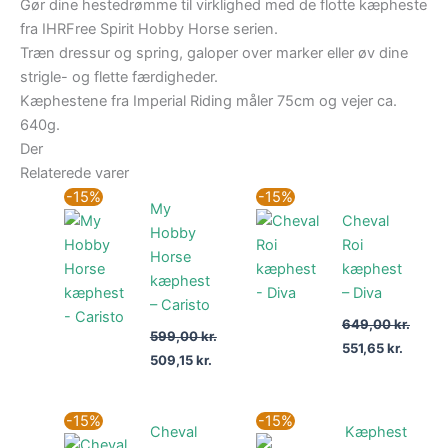
Gør dine hestedrømme til virklighed med de flotte kæpheste
fra IHRFree Spirit Hobby Horse serien.
Træn dressur og spring, galoper over marker eller øv dine
strigle- og flette færdigheder.
Kæphestene fra Imperial Riding måler 75cm og vejer ca.
640g.
Der
Relaterede varer
Den
Den
Den
Den
-15%
-15%
My
oprindelige
aktuelle
oprindelige
aktuel
Cheval
pris
pris
pris
pris
Hobby
var:
er:
var:
er:
Roi
Horse
599,00 kr..
509,15 kr..
649,00 kr..
551,65 
kæphest
kæphest
– Diva
– Caristo
649,00
kr.
599,00
kr.
551,65
kr.
509,15
kr.
Den
Den
Den
Den
-15%
-15%
Cheval
Kæphest
oprindelige
aktuelle
oprindelige
aktuel