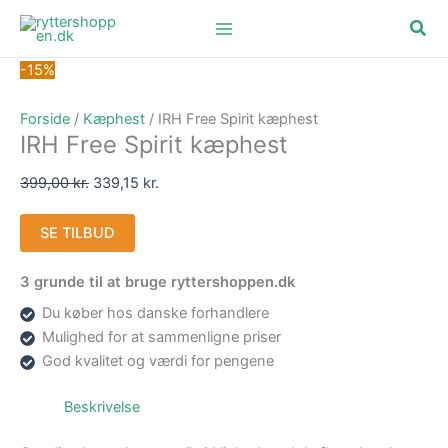
Gå
Den
Den
Søg
til
oprindelige
aktuelle
indholdet
pris
pris
-15%
var:
er:
399,00 kr..
339,15 kr..
Forside
/
Kæphest
/ IRH Free Spirit kæphest
IRH Free Spirit kæphest
399,00
kr.
339,15
kr.
SE TILBUD
3 grunde til at bruge ryttershoppen.dk
Du køber hos danske forhandlere
Mulighed for at sammenligne priser
God kvalitet og værdi for pengene
Beskrivelse