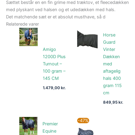
Sættet består en en fin grime med træktov, et fleecedækken
med plyskant ved halsen og et udedækken med hals.
Det matchende sæt er et absolut musthave, så d
Relaterede varer
Horse
Guard
Amigo
Vinter
1200D Plus
Dækken
Turnout –
med
100 gram –
aftagelig
145 CM
hals 400
gram 115
1.479,00
kr.
cm
849,95
kr.
Den
Den
-47%
Premier
oprindelige
aktuell
pris
pris
Equine
var:
er: