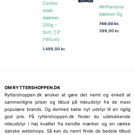
Combo
749,00 kr..
399,00 
IRHPandora
stald
dækken 0g
dækken
749,00
kr.
200g –
399,00
kr.
Sort, 7,3″
(165cm)
1.499,00
kr.
OM RYTTERSHOPPEN.DK
Ryttershoppen.dk ønsker at gøre det nemt og enkelt at
sammenligne priser og tilbud på rideudstyr fra de mest
populære brands. Og dermed købe nyt udstyr til en rigtig
god pris. På ryttershoppen.dk finder du udelukkende
rideudstyr i høj kvalitet fra kendte mærker og en række
danske webshops. Så kan du nemt finde de bedste tilbud