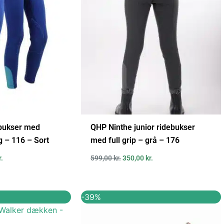
..
120,00 kr..
599,00 kr..
350,00 kr..
ebukser med
QHP Ninthe junior ridebukser
 – 116 – Sort
med full grip – grå – 176
r.
599,00
kr.
350,00
kr.
Den
Den
Den
-39%
ige
aktuelle
oprindelige
aktuelle
pris
pris
pris
er:
var:
er: