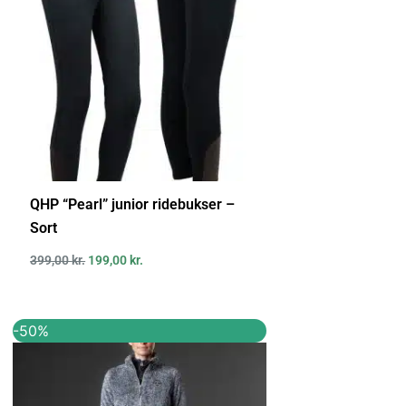
QHP “Pearl” junior ridebukser –
Sort
399,00
kr.
199,00
kr.
Den
Den
-50%
oprindelige
aktuelle
pris
pris
var:
er:
369,95 kr..
184,95 kr..