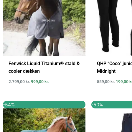
Fenwick Liquid Titanium® stald &
QHP “Coco” juni
cooler dækken
Midnight
2.799,00
kr.
999,00
kr.
559,00
kr.
199,00
k
Den
Den
Den
-54%
-50%
oprindelige
aktuelle
oprindel
pris
pris
pris
var:
er:
var:
649,95 kr..
299,95 kr..
999,00 kr