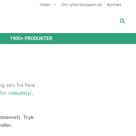
Viden
Om ryttershoppen.dk
Kontakt
Søg
1900+ PRODUKTER
g selv fra flere
for rideudstyr
,
ktnavnet). Tryk
ndler.