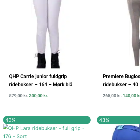
QHP Carrie junior fuldgrip
Premiere Buglos
ridebukser – 164 – Mørk blå
ridebukser – 40
579,00
kr.
300,00
kr.
265,00
kr.
140,00
k
Den
Den
Den
-43%
-43%
oprindelige
aktuelle
oprindel
pris
pris
pris
var:
er:
var: