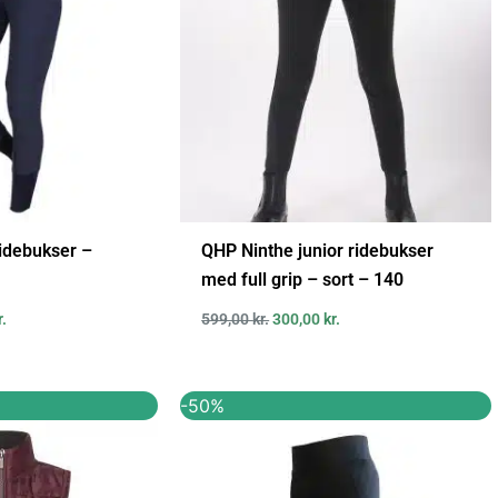
idebukser –
QHP Ninthe junior ridebukser
med full grip – sort – 140
r.
599,00
kr.
300,00
kr.
Den
Den
Den
-50%
ige
aktuelle
oprindelige
aktuelle
pris
pris
pris
er:
var:
er:
..
214,95 kr..
799,95 kr..
399,95 kr..