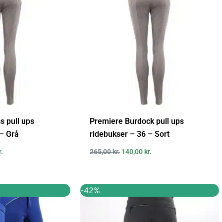
s pull ups
Premiere Burdock pull ups
 – Grå
ridebukser – 36 – Sort
r.
265,00
kr.
140,00
kr.
Den
Den
Den
-42%
ige
aktuelle
oprindelige
aktuelle
pris
pris
pris
er:
var:
er: