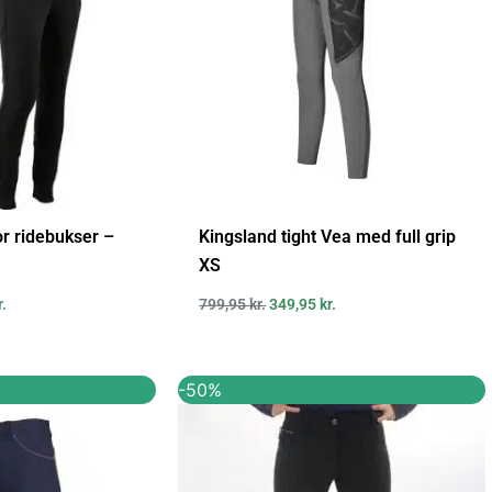
or ridebukser –
Kingsland tight Vea med full grip
XS
r.
799,95
kr.
349,95
kr.
Den
Den
Den
-50%
ige
aktuelle
oprindelige
aktuelle
pris
pris
pris
er:
var:
er:
..
499,00 kr..
599,00 kr..
300,00 kr..