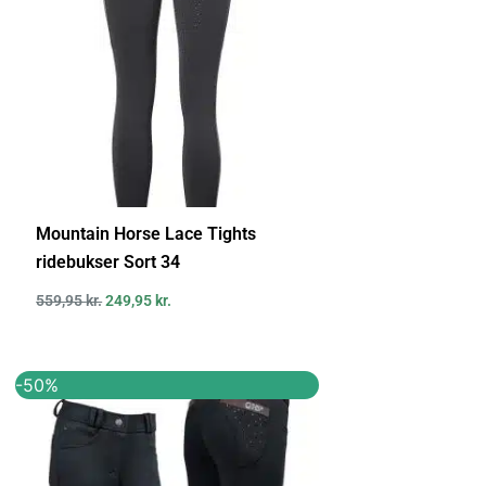
Mountain Horse Lace Tights
ridebukser Sort 34
559,95
kr.
249,95
kr.
Den
Den
-50%
oprindelige
aktuelle
pris
pris
var:
er:
399,00 kr..
199,00 kr..