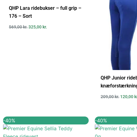
569,00 kr..
325,00 kr..
209,00 kr
QHP Lara ridebukser – full grip –
176 – Sort
569,00
kr.
325,00
kr.
QHP Junior rid
knæforstærkning
209,00
kr.
120,00
k
Den
Den
Den
-40%
-40%
oprindelige
aktuelle
oprindel
pris
pris
pris
var:
er:
var: