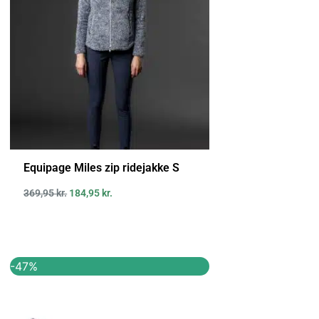
Equipage Miles zip ridejakke S
369,95
kr.
184,95
kr.
Den
Den
-47%
oprindelige
aktuelle
pris
pris
var:
er:
749,00 kr..
399,00 kr..