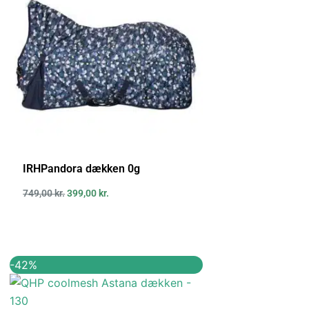
IRHPandora dækken 0g
749,00
kr.
399,00
kr.
Den
Den
-42%
oprindelige
aktuelle
pris
pris
var:
er: