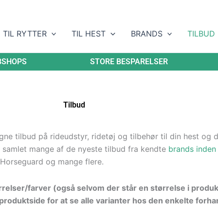
TIL RYTTER
TIL HEST
BRANDS
TILBUD
BSHOPS
STORE BESPARELSER
Tilbud
 tilbud på rideudstyr, ridetøj og tilbehør til din hest og di
 samlet mange af de nyeste tilbud fra kendte
brands inden 
Horseguard og mange flere.
ørrelser/farver (også selvom der står en størrelse i produ
roduktside for at se alle varianter hos den enkelte forha