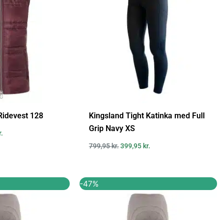
Ridevest 128
Kingsland Tight Katinka med Full
Grip Navy XS
r.
799,95
kr.
399,95
kr.
Den
Den
Den
-47%
ige
aktuelle
oprindelige
aktuelle
pris
pris
pris
er:
var:
er:
..
140,00 kr..
265,00 kr..
140,00 kr..