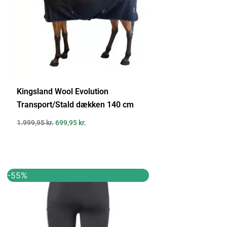
Kingsland Wool Evolution
Transport/Stald dækken 140 cm
1.999,95
kr.
699,95
kr.
Den
Den
-55%
oprindelige
aktuelle
pris
pris
var:
er:
559,95 kr..
249,95 kr..