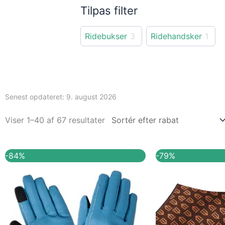
Tilpas filter
Ridebukser
3
Ridehandsker
1
Senest opdateret:
9. august 2026
Viser 1–40 af 67 resultater
Den
Den
Den
-84%
-79%
oprindelige
aktuelle
oprindel
pris
pris
pris
var:
er:
var:
299,00 kr..
49,00 kr..
949,00 kr