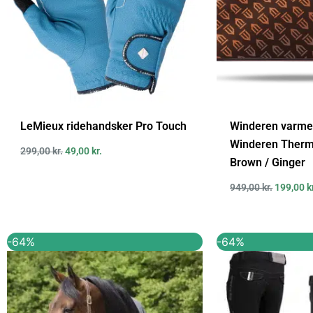
LeMieux ridehandsker Pro Touch
Winderen varm
Winderen Therm
299,00
kr.
49,00
kr.
Brown / Ginger
949,00
kr.
199,00
k
Den
Den
Den
-64%
-64%
oprindelige
aktuelle
oprindel
pris
pris
pris
var:
er:
var:
2.799,00 kr..
999,00 kr..
559,00 kr