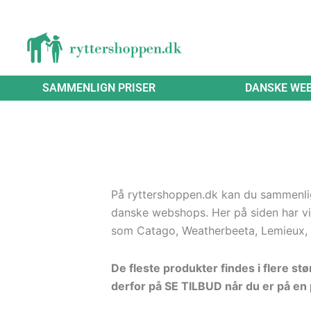
Gå
til
indholdet
SAMMENLIGN PRISER
DANSKE WE
På ryttershoppen.dk kan du sammenligne
danske webshops. Her på siden har vi
som Catago, Weatherbeeta, Lemieux, 
De fleste produkter findes i flere st
derfor på SE TILBUD når du er på en p