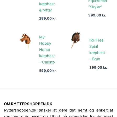
Equestrian
kæphest
“Skylar”
& rytter
399,00
kr.
299,00
kr.
My
IRHFree
Hobby
Spirit
Horse
kæphest
kæphest
– Brun
– Caristo
399,00
kr.
599,00
kr.
OM RYTTERSHOPPEN.DK
Ryttershoppen.dk ønsker at gøre det nemt og enkelt at
sammenligne priser og tilbud på rideudstyr fra de mest