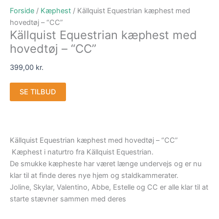
Forside
/
Kæphest
/ Källquist Equestrian kæphest med
hovedtøj – “CC”
Källquist Equestrian kæphest med
hovedtøj – “CC”
399,00
kr.
SE TILBUD
Källquist Equestrian kæphest med hovedtøj – “CC”
Kæphest i naturtro fra Källquist Equestrian.
De smukke kæpheste har været længe undervejs og er nu
klar til at finde deres nye hjem og staldkammerater.
Joline, Skylar, Valentino, Abbe, Estelle og CC er alle klar til at
starte stævner sammen med deres