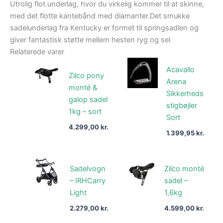
Utrolig flot underlag, hvor du virkelig kommer til at skinne,
med det flotte kantebånd med diamanter.Det smukke
sadelunderlag fra Kentucky er formet til springsadlen og
giver fantastisk støtte mellem hesten ryg og sel
Relaterede varer
Acavallo
Zilco pony
Arena
monté &
Sikkerheds
galop sadel
stigbøjler
1kg – sort
Sort
4.299,00
kr.
1.399,95
kr.
Sadelvogn
Zilco monté
– IRHCarry
sadel –
Light
1,6kg
2.279,00
kr.
4.599,00
kr.