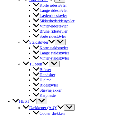
Korte ridestøvler
Lange ridestøvler
Læderridestøvler
Sikkerhedsridestøvler
Vinter-ridestøvler
Brune ridestøvler
Sorte ridestøvler
Staldstøvler
Korte staldstøvler
Lange staldstøvler
Vinter-staldstøvler
Til børn
Bukser
Handsker
Hjelme
Ridestøvler
Stævnejakker
Kæpheste
HEST
Dækkener (A-Q)
Cooler-dækken