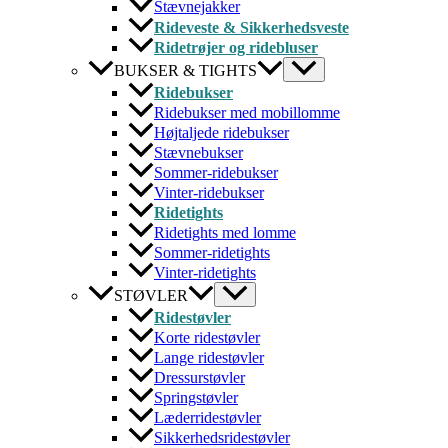
Stævnejakker
Rideveste & Sikkerhedsveste
Ridetrøjer og ridebluser
BUKSER & TIGHTS
Ridebukser
Ridebukser med mobillomme
Højtaljede ridebukser
Stævnebukser
Sommer-ridebukser
Vinter-ridebukser
Ridetights
Ridetights med lomme
Sommer-ridetights
Vinter-ridetights
STØVLER
Ridestøvler
Korte ridestøvler
Lange ridestøvler
Dressurstøvler
Springstøvler
Læderridestøvler
Sikkerhedsridestøvler