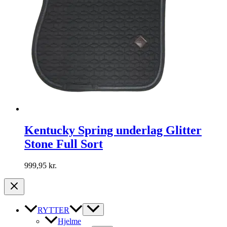
Kentucky Spring underlag Glitter
Stone Full Sort
999,95
kr.
RYTTER
Hjelme