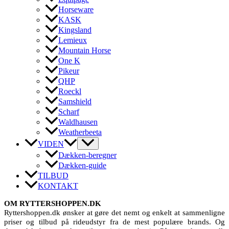
Horseware
KASK
Kingsland
Lemieux
Mountain Horse
One K
Pikeur
QHP
Roeckl
Samshield
Scharf
Waldhausen
Weatherbeeta
VIDEN
Dækken-beregner
Dækken-guide
TILBUD
KONTAKT
OM RYTTERSHOPPEN.DK
Ryttershoppen.dk ønsker at gøre det nemt og enkelt at sammenligne
priser og tilbud på rideudstyr fra de mest populære brands. Og