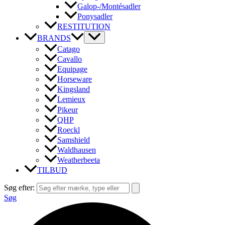
Galop-/Montésadler
Ponysadler
RESTITUTION
BRANDS
Catago
Cavallo
Equipage
Horseware
Kingsland
Lemieux
Pikeur
QHP
Roeckl
Samshield
Waldhausen
Weatherbeeta
TILBUD
Søg efter:
Søg