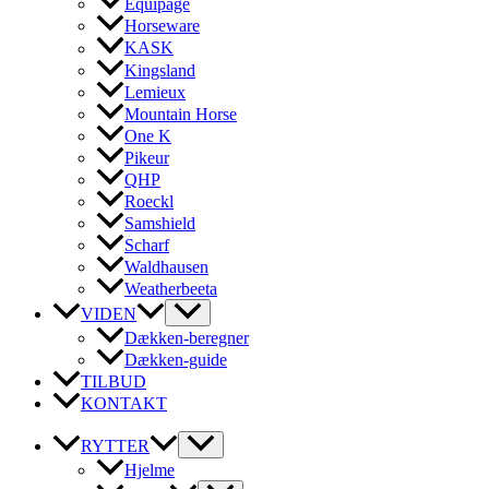
Equipage
Horseware
KASK
Kingsland
Lemieux
Mountain Horse
One K
Pikeur
QHP
Roeckl
Samshield
Scharf
Waldhausen
Weatherbeeta
VIDEN
Dækken-beregner
Dækken-guide
TILBUD
KONTAKT
RYTTER
Hjelme