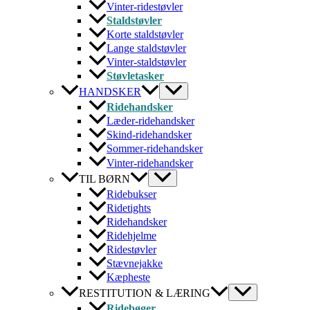
Vinter-ridestøvler
Staldstøvler
Korte staldstøvler
Lange staldstøvler
Vinter-staldstøvler
Støvletasker
HANDSKER
Ridehandsker
Læder-ridehandsker
Skind-ridehandsker
Sommer-ridehandsker
Vinter-ridehandsker
TIL BØRN
Ridebukser
Ridetights
Ridehandsker
Ridehjelme
Ridestøvler
Stævnejakke
Kæpheste
RESTITUTION & LÆRING
Ridebøger