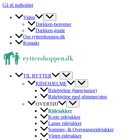
Gå til indholdet
Viden
Dækken-beregner
Dækken-guide
Om ryttershoppen.dk
Kontakt
TIL RYTTER
RIDEHJELME
Ridehjelme (børn/junior)
Ridehjelme med glimmer/sten
OVERTØJ
Ridejakker
Korte ridejakker
Lange ridejakker
Sommer- & Overgangsridejakker
Vinter-ridejakker