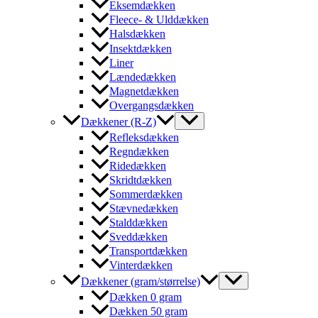
Eksemdækken
Fleece- & Ulddækken
Halsdækken
Insektdækken
Liner
Lændedækken
Magnetdækken
Overgangsdækken
Dækkener (R-Z)
Refleksdækken
Regndækken
Ridedækken
Skridtdækken
Sommerdækken
Stævnedækken
Stalddækken
Sveddækken
Transportdækken
Vinterdækken
Dækkener (gram/størrelse)
Dækken 0 gram
Dækken 50 gram