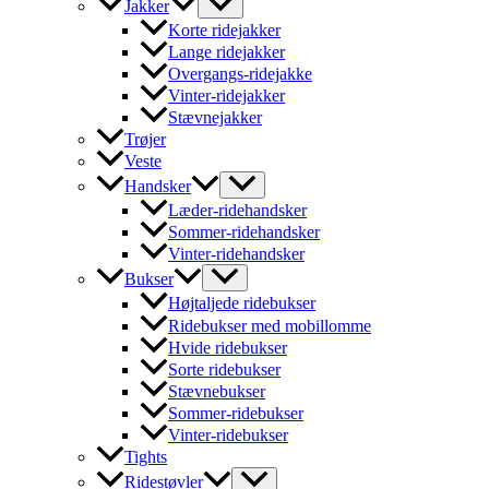
Jakker
Korte ridejakker
Lange ridejakker
Overgangs-ridejakke
Vinter-ridejakker
Stævnejakker
Trøjer
Veste
Handsker
Læder-ridehandsker
Sommer-ridehandsker
Vinter-ridehandsker
Bukser
Højtaljede ridebukser
Ridebukser med mobillomme
Hvide ridebukser
Sorte ridebukser
Stævnebukser
Sommer-ridebukser
Vinter-ridebukser
Tights
Ridestøvler