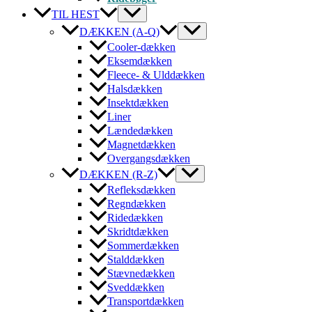
TIL HEST
DÆKKEN (A-Q)
Cooler-dækken
Eksemdækken
Fleece- & Ulddækken
Halsdækken
Insektdækken
Liner
Lændedækken
Magnetdækken
Overgangsdækken
DÆKKEN (R-Z)
Refleksdækken
Regndækken
Ridedækken
Skridtdækken
Sommerdækken
Stalddækken
Stævnedækken
Sveddækken
Transportdækken