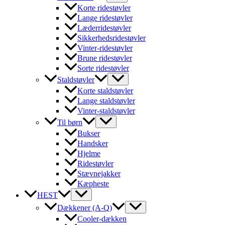
Korte ridestøvler
Lange ridestøvler
Læderridestøvler
Sikkerhedsridestøvler
Vinter-ridestøvler
Brune ridestøvler
Sorte ridestøvler
Staldstøvler
Korte staldstøvler
Lange staldstøvler
Vinter-staldstøvler
Til børn
Bukser
Handsker
Hjelme
Ridestøvler
Stævnejakker
Kæpheste
HEST
Dækkener (A-Q)
Cooler-dækken