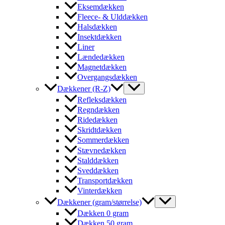
Eksemdækken
Fleece- & Ulddækken
Halsdækken
Insektdækken
Liner
Lændedækken
Magnetdækken
Overgangsdækken
Dækkener (R-Z)
Refleksdækken
Regndækken
Ridedækken
Skridtdækken
Sommerdækken
Stævnedækken
Stalddækken
Sveddækken
Transportdækken
Vinterdækken
Dækkener (gram/størrelse)
Dækken 0 gram
Dækken 50 gram