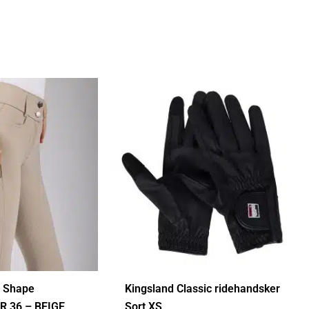
H Shape
Kingsland Classic ridehandsker
R 36 – BEIGE
Sort XS