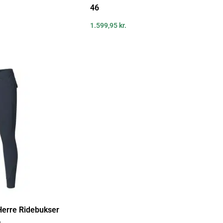
46
1.599,95
kr.
Herre Ridebukser
D