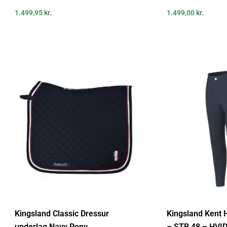
1.499,95
kr.
1.499,00
kr.
Kingsland Classic Dressur
Kingsland Kent 
underlag Navy Pony
– STR 48 – HVI