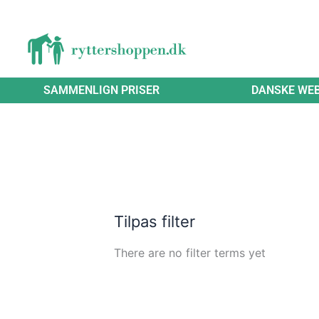
Gå
til
indholdet
SAMMENLIGN PRISER
DANSKE WE
Tilpas filter
There are no filter terms yet