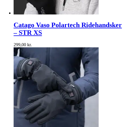
Catago Vaso Polartech Ridehandsker
– STR XS
299,00
kr.