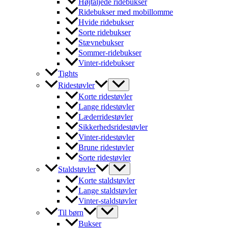
Højtaljede ridebukser
Ridebukser med mobillomme
Hvide ridebukser
Sorte ridebukser
Stævnebukser
Sommer-ridebukser
Vinter-ridebukser
Tights
Ridestøvler
Korte ridestøvler
Lange ridestøvler
Læderridestøvler
Sikkerhedsridestøvler
Vinter-ridestøvler
Brune ridestøvler
Sorte ridestøvler
Staldstøvler
Korte staldstøvler
Lange staldstøvler
Vinter-staldstøvler
Til børn
Bukser