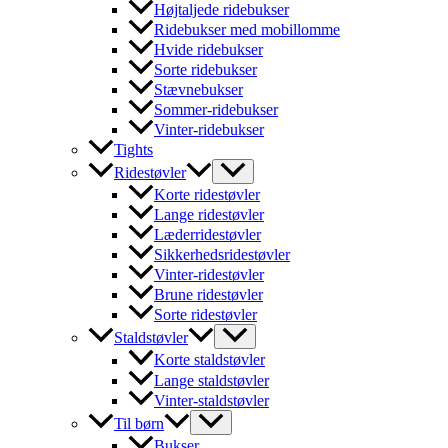
Højtaljede ridebukser
Ridebukser med mobillomme
Hvide ridebukser
Sorte ridebukser
Stævnebukser
Sommer-ridebukser
Vinter-ridebukser
Tights
Ridestøvler
Korte ridestøvler
Lange ridestøvler
Læderridestøvler
Sikkerhedsridestøvler
Vinter-ridestøvler
Brune ridestøvler
Sorte ridestøvler
Staldstøvler
Korte staldstøvler
Lange staldstøvler
Vinter-staldstøvler
Til børn
Bukser