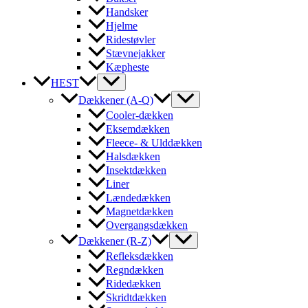
Handsker
Hjelme
Ridestøvler
Stævnejakker
Kæpheste
HEST
Dækkener (A-Q)
Cooler-dækken
Eksemdækken
Fleece- & Ulddækken
Halsdækken
Insektdækken
Liner
Lændedækken
Magnetdækken
Overgangsdækken
Dækkener (R-Z)
Refleksdækken
Regndækken
Ridedækken
Skridtdækken