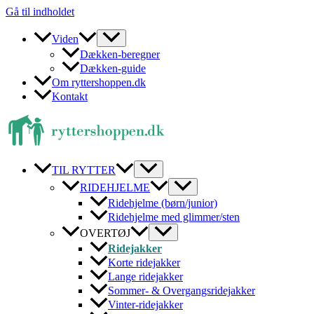
Gå til indholdet
Viden
Dækken-beregner
Dækken-guide
Om ryttershoppen.dk
Kontakt
TIL RYTTER
RIDEHJELME
Ridehjelme (børn/junior)
Ridehjelme med glimmer/sten
OVERTØJ
Ridejakker
Korte ridejakker
Lange ridejakker
Sommer- & Overgangsridejakker
Vinter-ridejakker