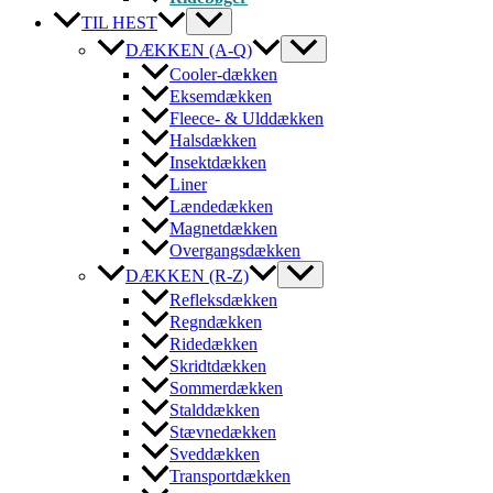
TIL HEST
DÆKKEN (A-Q)
Cooler-dækken
Eksemdækken
Fleece- & Ulddækken
Halsdækken
Insektdækken
Liner
Lændedækken
Magnetdækken
Overgangsdækken
DÆKKEN (R-Z)
Refleksdækken
Regndækken
Ridedækken
Skridtdækken
Sommerdækken
Stalddækken
Stævnedækken
Sveddækken
Transportdækken