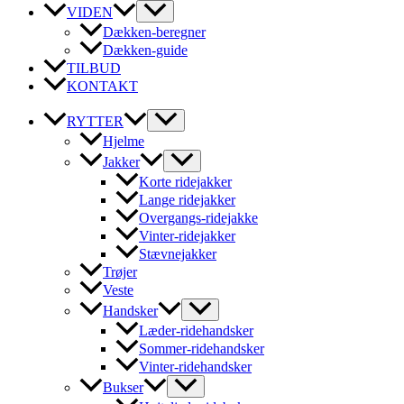
VIDEN
Dækken-beregner
Dækken-guide
TILBUD
KONTAKT
RYTTER
Hjelme
Jakker
Korte ridejakker
Lange ridejakker
Overgangs-ridejakke
Vinter-ridejakker
Stævnejakker
Trøjer
Veste
Handsker
Læder-ridehandsker
Sommer-ridehandsker
Vinter-ridehandsker
Bukser