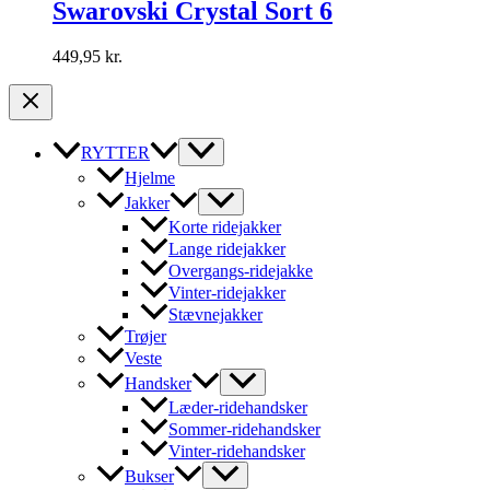
Swarovski Crystal Sort 6
449,95
kr.
RYTTER
Hjelme
Jakker
Korte ridejakker
Lange ridejakker
Overgangs-ridejakke
Vinter-ridejakker
Stævnejakker
Trøjer
Veste
Handsker
Læder-ridehandsker
Sommer-ridehandsker
Vinter-ridehandsker
Bukser