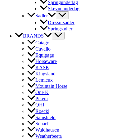
Springunderlag
Stævneunderlag
Sadler
Dressursadler
Springsadler
BRANDS
Catago
Cavallo
Equipage
Horseware
KASK
Kingsland
Lemieux
Mountain Horse
One K
Pikeur
QHP
Roeckl
Samshield
Scharf
Waldhausen
Weatherbeeta