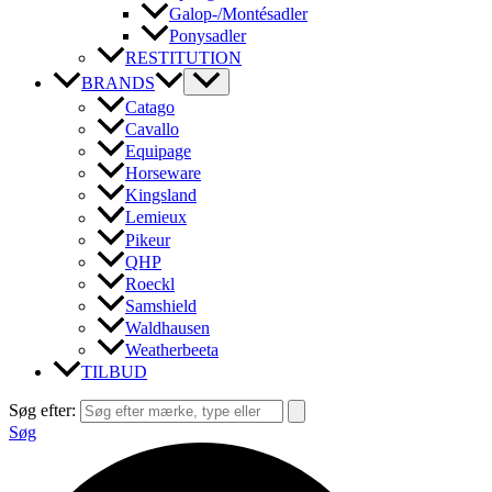
Galop-/Montésadler
Ponysadler
RESTITUTION
BRANDS
Catago
Cavallo
Equipage
Horseware
Kingsland
Lemieux
Pikeur
QHP
Roeckl
Samshield
Waldhausen
Weatherbeeta
TILBUD
Søg efter:
Søg