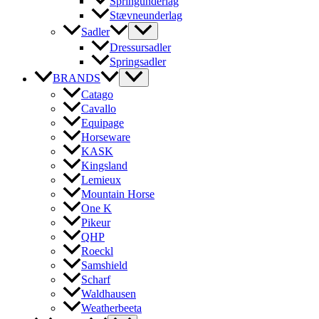
Springunderlag
Stævneunderlag
Sadler
Dressursadler
Springsadler
BRANDS
Catago
Cavallo
Equipage
Horseware
KASK
Kingsland
Lemieux
Mountain Horse
One K
Pikeur
QHP
Roeckl
Samshield
Scharf
Waldhausen
Weatherbeeta