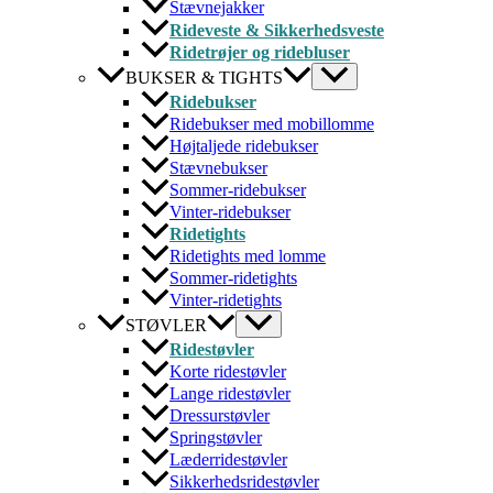
Stævnejakker
Rideveste & Sikkerhedsveste
Ridetrøjer og ridebluser
BUKSER & TIGHTS
Ridebukser
Ridebukser med mobillomme
Højtaljede ridebukser
Stævnebukser
Sommer-ridebukser
Vinter-ridebukser
Ridetights
Ridetights med lomme
Sommer-ridetights
Vinter-ridetights
STØVLER
Ridestøvler
Korte ridestøvler
Lange ridestøvler
Dressurstøvler
Springstøvler
Læderridestøvler
Sikkerhedsridestøvler