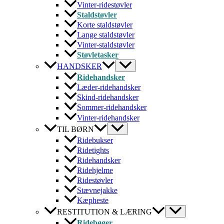
Vinter-ridestøvler
Staldstøvler
Korte staldstøvler
Lange staldstøvler
Vinter-staldstøvler
Støvletasker
HANDSKER
Ridehandsker
Læder-ridehandsker
Skind-ridehandsker
Sommer-ridehandsker
Vinter-ridehandsker
TIL BØRN
Ridebukser
Ridetights
Ridehandsker
Ridehjelme
Ridestøvler
Stævnejakke
Kæpheste
RESTITUTION & LÆRING
Ridebøger