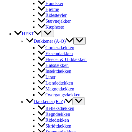
Handsker
Hjelme
Ridestøvler
Stævnejakker
Kæpheste
HEST
Dækkener (A-Q)
Cooler-dækken
Eksemdækken
Fleece- & Ulddækken
Halsdækken
Insektdækken
Liner
Lændedækken
Magnetdækken
Overgangsdækken
Dækkener (R-Z)
Refleksdækken
Regndækken
Ridedækken
Skridtdækken
Sommerdækken