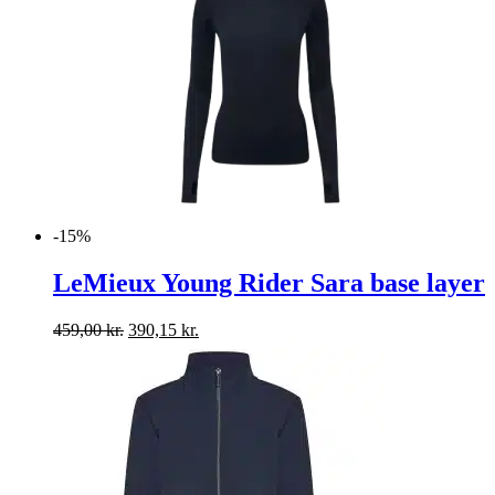
-15%
LeMieux Young Rider Sara base layer
Den
Den
459,00
kr.
390,15
kr.
oprindelige
aktuelle
pris
pris
var:
er:
459,00 kr..
390,15 kr..