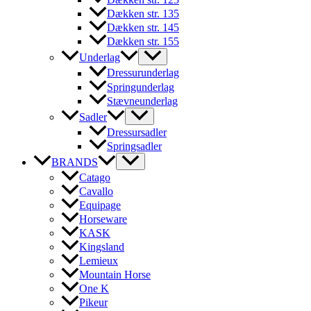
Dækken str. 135
Dækken str. 145
Dækken str. 155
Underlag
Dressurunderlag
Springunderlag
Stævneunderlag
Sadler
Dressursadler
Springsadler
BRANDS
Catago
Cavallo
Equipage
Horseware
KASK
Kingsland
Lemieux
Mountain Horse
One K
Pikeur