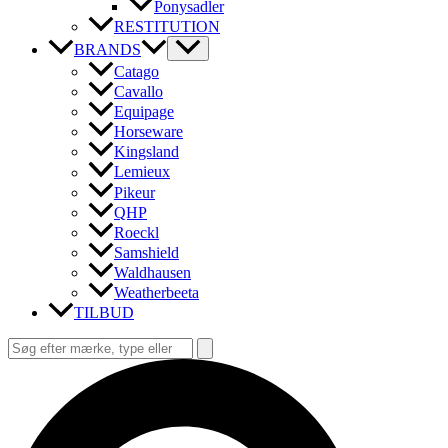
Ponysadler
RESTITUTION
BRANDS
Catago
Cavallo
Equipage
Horseware
Kingsland
Lemieux
Pikeur
QHP
Roeckl
Samshield
Waldhausen
Weatherbeeta
TILBUD
Søg
efter:
Søg