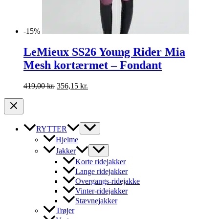
-15%
LeMieux SS26 Young Rider Mia
Mesh kortærmet – Fondant
Den
Den
419,00
kr.
356,15
kr.
oprindelige
aktuelle
pris
pris
var:
er:
419,00 kr..
356,15 kr..
RYTTER
Hjelme
Jakker
Korte ridejakker
Lange ridejakker
Overgangs-ridejakke
Vinter-ridejakker
Stævnejakker
Trøjer