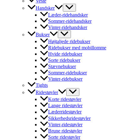
Veste
Handsker
Læder-ridehandsker
Sommer-ridehandsker
Vinter-ridehandsker
Bukser
Højtaljede ridebukser
Ridebukser med mobillomme
Hvide ridebukser
Sorte ridebukser
Stævnebukser
Sommer-ridebukser
Vinter-ridebukser
Tights
Ridestøvler
Korte ridestøvler
Lange ridestøvler
Læderridestøvler
Sikkerhedsridestøvler
Vinter-ridestøvler
Brune ridestøvler
Sorte ridestøvler