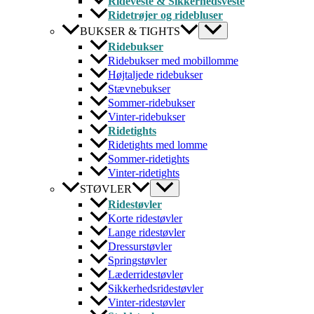
Rideveste & Sikkerhedsveste
Ridetrøjer og ridebluser
BUKSER & TIGHTS
Ridebukser
Ridebukser med mobillomme
Højtaljede ridebukser
Stævnebukser
Sommer-ridebukser
Vinter-ridebukser
Ridetights
Ridetights med lomme
Sommer-ridetights
Vinter-ridetights
STØVLER
Ridestøvler
Korte ridestøvler
Lange ridestøvler
Dressurstøvler
Springstøvler
Læderridestøvler
Sikkerhedsridestøvler
Vinter-ridestøvler