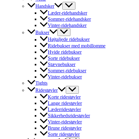
Handsker
Læder-ridehandsker
Sommer-ridehandsker
Vinter-ridehandsker
Bukser
Højtaljede ridebukser
Ridebukser med mobillomme
Hvide ridebukser
Sorte ridebukser
Stævnebukser
Sommer-ridebukser
Vinter-ridebukser
Tights
Ridestøvler
Korte ridestøvler
Lange ridestøvler
Læderridestøvler
Sikkerhedsridestøvler
Vinter-ridestøvler
Brune ridestøvler
Sorte ridestøvler