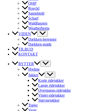
QHP
Roeckl
Samshield
Scharf
Waldhausen
Weatherbeeta
VIDEN
Dækken-beregner
Dækken-guide
TILBUD
KONTAKT
RYTTER
Hjelme
Jakker
Korte ridejakker
Lange ridejakker
Overgangs-ridejakke
Vinter-ridejakker
Stævnejakker
Trøjer
Veste