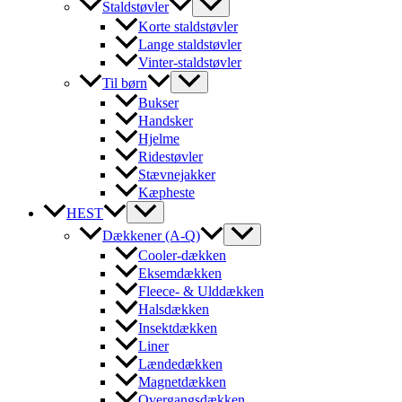
Staldstøvler
Korte staldstøvler
Lange staldstøvler
Vinter-staldstøvler
Til børn
Bukser
Handsker
Hjelme
Ridestøvler
Stævnejakker
Kæpheste
HEST
Dækkener (A-Q)
Cooler-dækken
Eksemdækken
Fleece- & Ulddækken
Halsdækken
Insektdækken
Liner
Lændedækken
Magnetdækken
Overgangsdækken