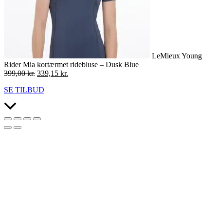
LeMieux Young
Rider Mia kortærmet ridebluse – Dusk Blue
Den
Den
399,00
kr.
339,15
kr.
oprindelige
aktuelle
SE TILBUD
pris
pris
var:
er:
Scroll
399,00 kr..
339,15 kr..
to
Top