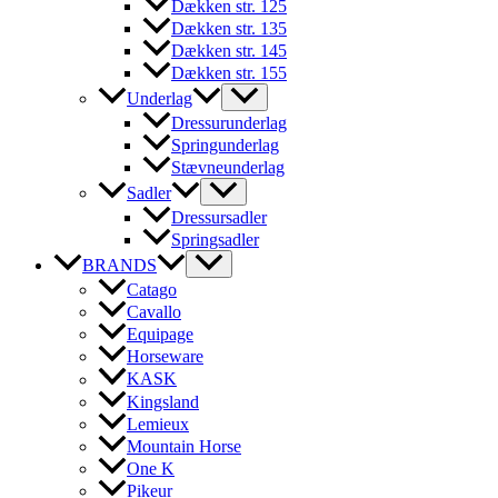
Dækken str. 125
Dækken str. 135
Dækken str. 145
Dækken str. 155
Underlag
Dressurunderlag
Springunderlag
Stævneunderlag
Sadler
Dressursadler
Springsadler
BRANDS
Catago
Cavallo
Equipage
Horseware
KASK
Kingsland
Lemieux
Mountain Horse
One K
Pikeur