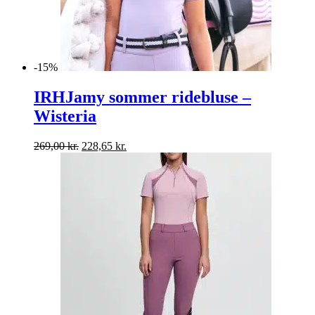
-15%
IRHJamy sommer ridebluse –
Wisteria
Den
Den
269,00
kr.
228,65
kr.
oprindelige
aktuelle
pris
pris
var:
er:
269,00 kr..
228,65 kr..