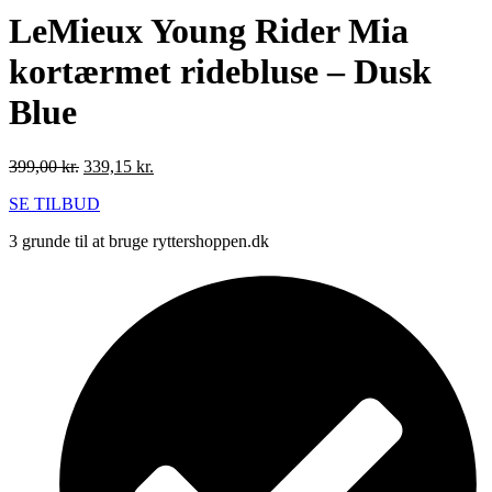
LeMieux Young Rider Mia
kortærmet ridebluse – Dusk
Blue
Den
Den
399,00
kr.
339,15
kr.
oprindelige
aktuelle
SE TILBUD
pris
pris
var:
er:
3 grunde til at bruge ryttershoppen.dk
399,00 kr..
339,15 kr..