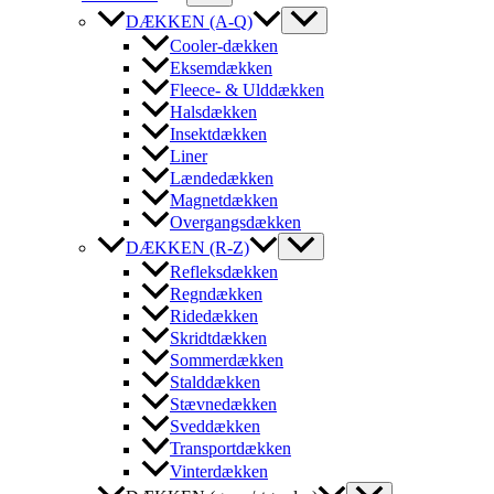
DÆKKEN (A-Q)
Cooler-dækken
Eksemdækken
Fleece- & Ulddækken
Halsdækken
Insektdækken
Liner
Lændedækken
Magnetdækken
Overgangsdækken
DÆKKEN (R-Z)
Refleksdækken
Regndækken
Ridedækken
Skridtdækken
Sommerdækken
Stalddækken
Stævnedækken
Sveddækken
Transportdækken
Vinterdækken