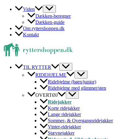
Gå
Viden
til
Dækken-beregner
indholdet
Dækken-guide
Om ryttershoppen.dk
Kontakt
TIL RYTTER
RIDEHJELME
Ridehjelme (børn/junior)
Ridehjelme med glimmer/sten
OVERTØJ
Ridejakker
Korte ridejakker
Lange ridejakker
Sommer- & Overgangsridejakker
Vinter-ridejakker
Stævnejakker