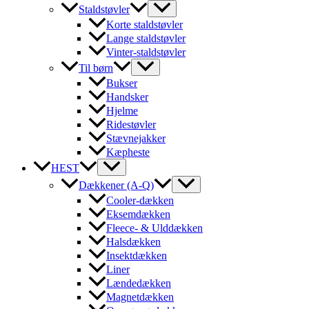
Staldstøvler
Korte staldstøvler
Lange staldstøvler
Vinter-staldstøvler
Til børn
Bukser
Handsker
Hjelme
Ridestøvler
Stævnejakker
Kæpheste
HEST
Dækkener (A-Q)
Cooler-dækken
Eksemdækken
Fleece- & Ulddækken
Halsdækken
Insektdækken
Liner
Lændedækken
Magnetdækken