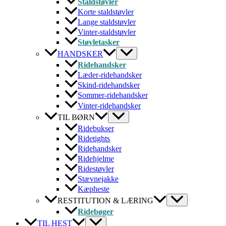
Staldstøvler
Korte staldstøvler
Lange staldstøvler
Vinter-staldstøvler
Støvletasker
HANDSKER
Ridehandsker
Læder-ridehandsker
Skind-ridehandsker
Sommer-ridehandsker
Vinter-ridehandsker
TIL BØRN
Ridebukser
Ridetights
Ridehandsker
Ridehjelme
Ridestøvler
Stævnejakke
Kæpheste
RESTITUTION & LÆRING
Ridebøger
TIL HEST