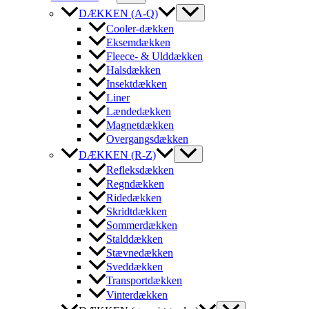
DÆKKEN (A-Q)
Cooler-dækken
Eksemdækken
Fleece- & Ulddækken
Halsdækken
Insektdækken
Liner
Lændedækken
Magnetdækken
Overgangsdækken
DÆKKEN (R-Z)
Refleksdækken
Regndækken
Ridedækken
Skridtdækken
Sommerdækken
Stalddækken
Stævnedækken
Sveddækken
Transportdækken
Vinterdækken