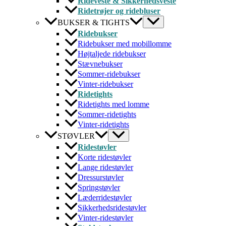
Rideveste & Sikkerhedsveste
Ridetrøjer og ridebluser
BUKSER & TIGHTS
Ridebukser
Ridebukser med mobillomme
Højtaljede ridebukser
Stævnebukser
Sommer-ridebukser
Vinter-ridebukser
Ridetights
Ridetights med lomme
Sommer-ridetights
Vinter-ridetights
STØVLER
Ridestøvler
Korte ridestøvler
Lange ridestøvler
Dressurstøvler
Springstøvler
Læderridestøvler
Sikkerhedsridestøvler
Vinter-ridestøvler