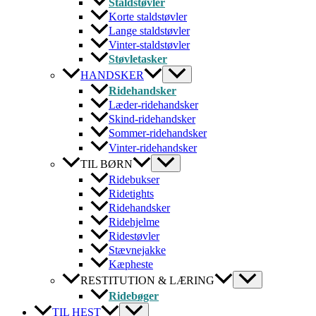
Staldstøvler
Korte staldstøvler
Lange staldstøvler
Vinter-staldstøvler
Støvletasker
HANDSKER
Ridehandsker
Læder-ridehandsker
Skind-ridehandsker
Sommer-ridehandsker
Vinter-ridehandsker
TIL BØRN
Ridebukser
Ridetights
Ridehandsker
Ridehjelme
Ridestøvler
Stævnejakke
Kæpheste
RESTITUTION & LÆRING
Ridebøger
TIL HEST