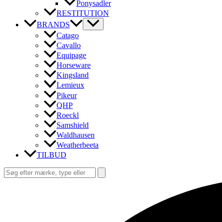
Ponysadler
RESTITUTION
BRANDS
Catago
Cavallo
Equipage
Horseware
Kingsland
Lemieux
Pikeur
QHP
Roeckl
Samshield
Waldhausen
Weatherbeeta
TILBUD
Søg
efter:
Søg