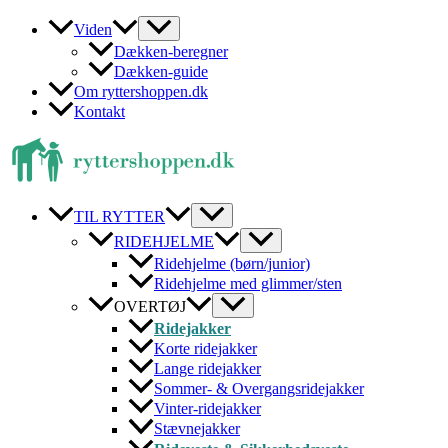
Gå
Viden
til
Dækken-beregner
indholdet
Dækken-guide
Om ryttershoppen.dk
Kontakt
TIL RYTTER
RIDEHJELME
Ridehjelme (børn/junior)
Ridehjelme med glimmer/sten
OVERTØJ
Ridejakker
Korte ridejakker
Lange ridejakker
Sommer- & Overgangsridejakker
Vinter-ridejakker
Stævnejakker