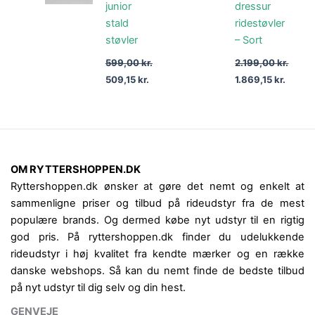
junior
dressur
stald
ridestøvler
støvler
– Sort
599,00
kr.
2.199,00
kr.
509,15
kr.
1.869,15
kr.
OM RYTTERSHOPPEN.DK
Ryttershoppen.dk ønsker at gøre det nemt og enkelt at
sammenligne priser og tilbud på rideudstyr fra de mest
populære brands. Og dermed købe nyt udstyr til en rigtig
god pris. På ryttershoppen.dk finder du udelukkende
rideudstyr i høj kvalitet fra kendte mærker og en række
danske webshops. Så kan du nemt finde de bedste tilbud
på nyt udstyr til dig selv og din hest.
GENVEJE