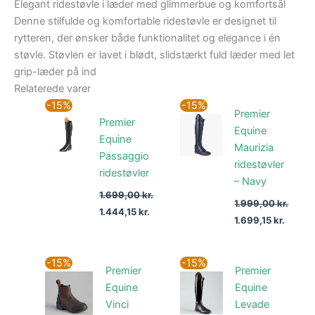
Elegant ridestøvle i læder med glimmerbue og komfortsål
Denne stilfulde og komfortable ridestøvle er designet til
rytteren, der ønsker både funktionalitet og elegance i én
støvle. Støvlen er lavet i blødt, slidstærkt fuld læder med let
grip-læder på ind
Relaterede varer
Den
Den
Den
Den
-15%
-15%
Premier
oprindelige
aktuelle
oprindelige
aktuel
Premier
pris
pris
pris
pris
Equine
var:
er:
var:
er:
Equine
Maurizia
1.699,00 kr..
1.444,15 kr..
1.999,00 kr..
1.699,1
Passaggio
ridestøvler
ridestøvler
– Navy
1.699,00
kr.
1.999,00
kr.
1.444,15
kr.
1.699,15
kr.
Den
Den
Den
Den
-15%
-15%
Premier
Premier
oprindelige
aktuelle
oprindelige
aktuel
pris
pris
pris
pris
Equine
Equine
var:
er:
var:
er:
Vinci
Levade
599,00 kr..
509,15 kr..
2.199,00 kr..
1.869,1