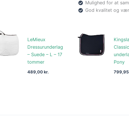
Mulighed for at sam
God kvalitet og vær
LeMieux
Kingsl
Dressurunderlag
Classi
– Suede – L – 17
underl
tommer
Pony
489,00
kr.
799,9