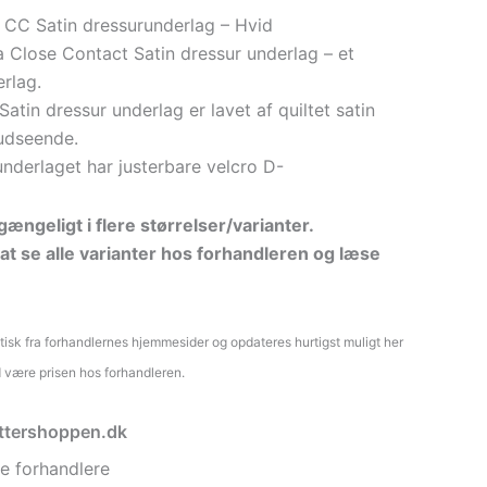
 CC Satin dressurunderlag – Hvid
 Close Contact Satin dressur underlag – et
rlag.
atin dressur underlag er lavet af quiltet satin
 udseende.
nderlaget har justerbare velcro D-
ængeligt i flere størrelser/varianter.
at se alle varianter hos forhandleren og læse
atisk fra forhandlernes hjemmesider og opdateres hurtigst muligt her
d være prisen hos forhandleren.
ryttershoppen.dk
e forhandlere