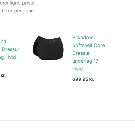
menligne priser
di for pengene
Eskadron
and
Softshell Core
c Dressur
Dressur
ag Hvid
underlag 17″
Hvid
5
kr.
699,95
kr.