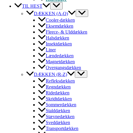
TIL HEST
DÆKKEN (A-Q)
Cooler-dækken
Eksemdækken
Fleece- & Ulddækken
Halsdækken
Insektdækken
Liner
Lændedækken
Magnetdækken
Overgangsdækken
DÆKKEN (R-Z)
Refleksdækken
Regndækken
Ridedækken
Skridtdækken
Sommerdækken
Stalddækken
Stævnedækken
Sveddækken
Transportdækken