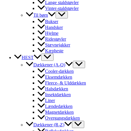
Lange staldstøvler
Vinter-staldstøvler
Til børn
Bukser
Handsker
Hjelme
Ridestøvler
Stævnejakker
Kæpheste
HEST
Dækkener (A-Q)
Cooler-dækken
Eksemdækken
Fleece- & Ulddækken
Halsdækken
Insektdækken
Liner
Lændedækken
Magnetdækken
Overgangsdækken
Dækkener (R-Z)