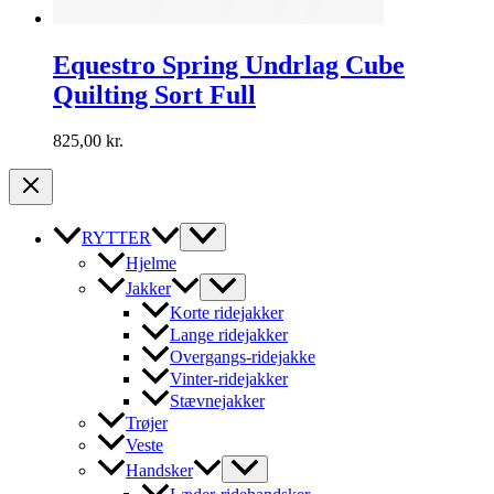
Equestro Spring Undrlag Cube
Quilting Sort Full
825,00
kr.
RYTTER
Hjelme
Jakker
Korte ridejakker
Lange ridejakker
Overgangs-ridejakke
Vinter-ridejakker
Stævnejakker
Trøjer
Veste
Handsker