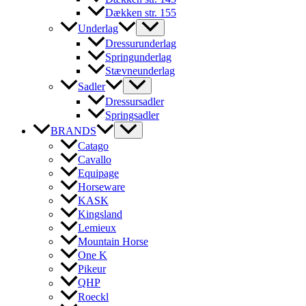
Dækken str. 155
Underlag
Dressurunderlag
Springunderlag
Stævneunderlag
Sadler
Dressursadler
Springsadler
BRANDS
Catago
Cavallo
Equipage
Horseware
KASK
Kingsland
Lemieux
Mountain Horse
One K
Pikeur
QHP
Roeckl