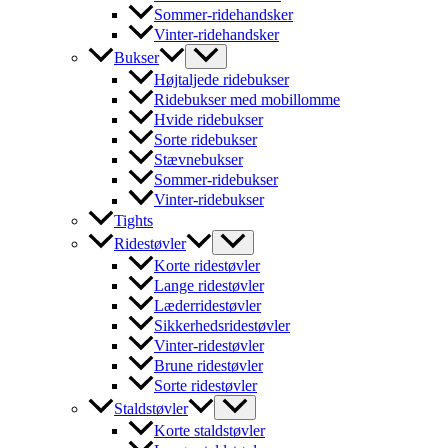
Sommer-ridehandsker
Vinter-ridehandsker
Bukser
Højtaljede ridebukser
Ridebukser med mobillomme
Hvide ridebukser
Sorte ridebukser
Stævnebukser
Sommer-ridebukser
Vinter-ridebukser
Tights
Ridestøvler
Korte ridestøvler
Lange ridestøvler
Læderridestøvler
Sikkerhedsridestøvler
Vinter-ridestøvler
Brune ridestøvler
Sorte ridestøvler
Staldstøvler
Korte staldstøvler