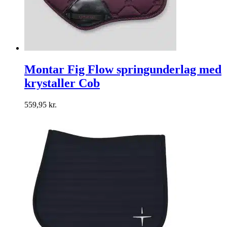
Montar Fig Flow springunderlag med
krystaller Cob
559,95
kr.