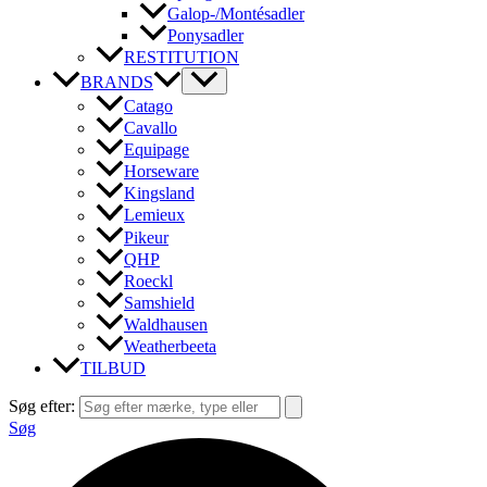
Galop-/Montésadler
Ponysadler
RESTITUTION
BRANDS
Catago
Cavallo
Equipage
Horseware
Kingsland
Lemieux
Pikeur
QHP
Roeckl
Samshield
Waldhausen
Weatherbeeta
TILBUD
Søg efter:
Søg