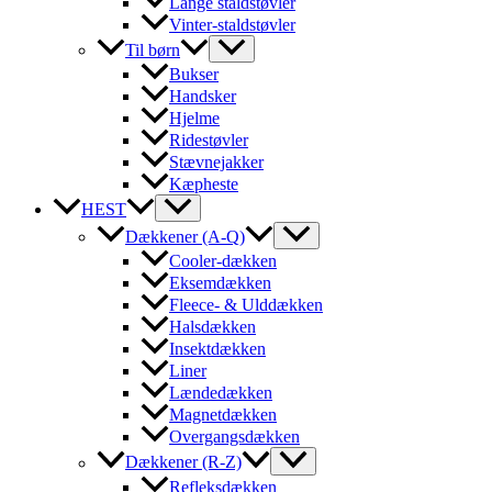
Lange staldstøvler
Vinter-staldstøvler
Til børn
Bukser
Handsker
Hjelme
Ridestøvler
Stævnejakker
Kæpheste
HEST
Dækkener (A-Q)
Cooler-dækken
Eksemdækken
Fleece- & Ulddækken
Halsdækken
Insektdækken
Liner
Lændedækken
Magnetdækken
Overgangsdækken
Dækkener (R-Z)
Refleksdækken