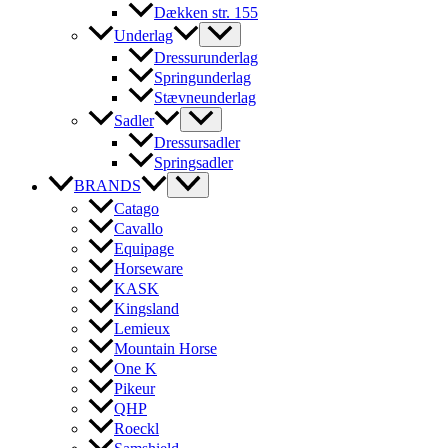
Dækken str. 155
Underlag
Dressurunderlag
Springunderlag
Stævneunderlag
Sadler
Dressursadler
Springsadler
BRANDS
Catago
Cavallo
Equipage
Horseware
KASK
Kingsland
Lemieux
Mountain Horse
One K
Pikeur
QHP
Roeckl