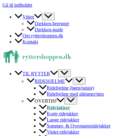
Gå til indholdet
Viden
Dækken-beregner
Dækken-guide
Om ryttershoppen.dk
Kontakt
TIL RYTTER
RIDEHJELME
Ridehjelme (børn/junior)
Ridehjelme med glimmer/sten
OVERTØJ
Ridejakker
Korte ridejakker
Lange ridejakker
Sommer- & Overgangsridejakker
Vinter-ridejakker