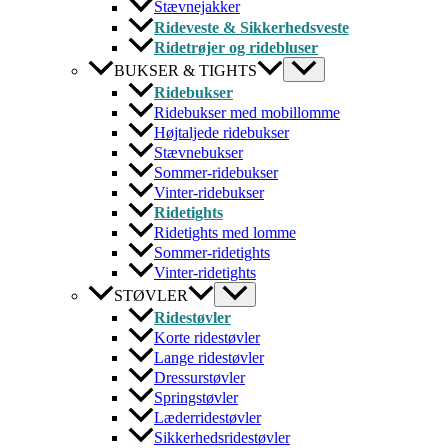
Stævnejakker
Rideveste & Sikkerhedsveste
Ridetrøjer og ridebluser
BUKSER & TIGHTS
Ridebukser
Ridebukser med mobillomme
Højtaljede ridebukser
Stævnebukser
Sommer-ridebukser
Vinter-ridebukser
Ridetights
Ridetights med lomme
Sommer-ridetights
Vinter-ridetights
STØVLER
Ridestøvler
Korte ridestøvler
Lange ridestøvler
Dressurstøvler
Springstøvler
Læderridestøvler
Sikkerhedsridestøvler