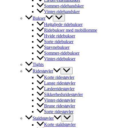
Læder-ridehandsker
Sommer-ridehandsker
Vinter-ridehandsker
Bukser
Højtaljede ridebukser
Ridebukser med mobillomme
Hvide ridebukser
Sorte ridebukser
Stævnebukser
Sommer-ridebukser
Vinter-ridebukser
Tights
Ridestøvler
Korte ridestøvler
Lange ridestøvler
Læderridestøvler
Sikkerhedsridestøvler
Vinter-ridestøvler
Brune ridestøvler
Sorte ridestøvler
Staldstøvler
Korte staldstøvler