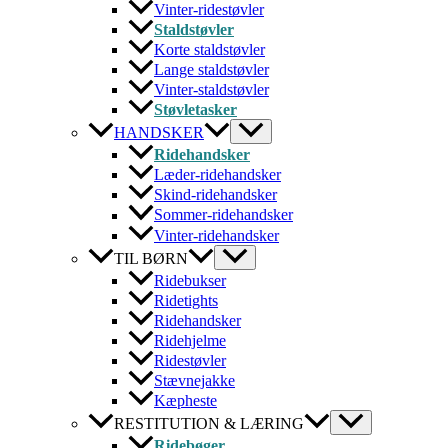
Vinter-ridestøvler
Staldstøvler
Korte staldstøvler
Lange staldstøvler
Vinter-staldstøvler
Støvletasker
HANDSKER
Ridehandsker
Læder-ridehandsker
Skind-ridehandsker
Sommer-ridehandsker
Vinter-ridehandsker
TIL BØRN
Ridebukser
Ridetights
Ridehandsker
Ridehjelme
Ridestøvler
Stævnejakke
Kæpheste
RESTITUTION & LÆRING
Ridebøger