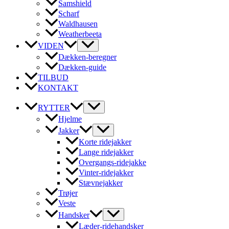
Samshield
Scharf
Waldhausen
Weatherbeeta
VIDEN
Dækken-beregner
Dækken-guide
TILBUD
KONTAKT
RYTTER
Hjelme
Jakker
Korte ridejakker
Lange ridejakker
Overgangs-ridejakke
Vinter-ridejakker
Stævnejakker
Trøjer
Veste
Handsker
Læder-ridehandsker