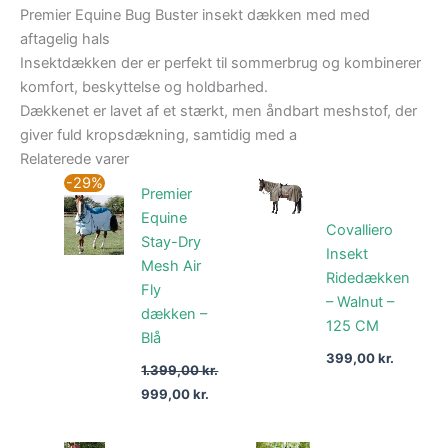
Premier Equine Bug Buster insekt dækken med med
aftagelig hals
Insektdækken der er perfekt til sommerbrug og kombinerer
komfort, beskyttelse og holdbarhed.
Dækkenet er lavet af et stærkt, men åndbart meshstof, der
giver fuld kropsdækning, samtidig med a
Relaterede varer
Den
Den
-29%
Premier
oprindelige
aktuelle
pris
pris
Equine
var:
er:
Covalliero
Stay-Dry
1.399,00 kr..
999,00 kr..
Insekt
Mesh Air
Ridedækken
Fly
– Walnut –
dækken –
125 CM
Blå
399,00
kr.
1.399,00
kr.
999,00
kr.